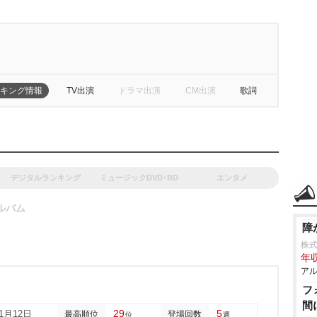
キング情報
TV出演
ドラマ出演
CM出演
歌詞
デジタルランキング
ミュージックDVD･BD
エンタメ
ルバム
障
株
年収
アル
フ
間
29
5
01月12日
最高順位
登場回数
位
週