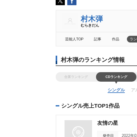
村木弾
むらきだん
芸能人TOP
記事
作品
ラン
村木弾のランキング情報
合算ランキング
CDランキング
シングル
ア
シングル売上TOP1作品
友情の星
発売日
2022年