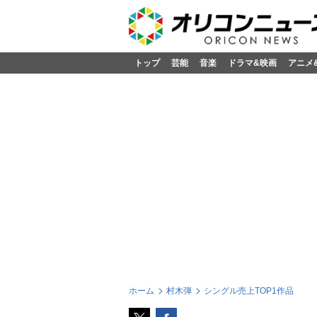
トップ
芸能
音楽
ドラマ&映画
アニメ
ホーム
村木弾
シングル売上TOP1作品