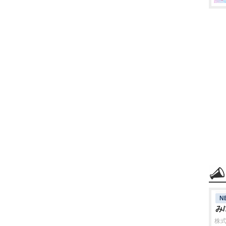
N
み/
株式