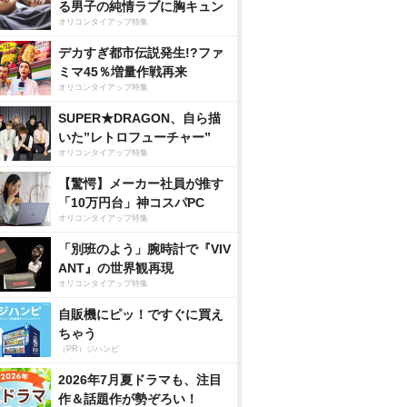
る男子の純情ラブに胸キュン
オリコンタイアップ特集
デカすぎ都市伝説発生!?ファ
ミマ45％増量作戦再来
オリコンタイアップ特集
SUPER★DRAGON、自ら描
いた”レトロフューチャー”
オリコンタイアップ特集
【驚愕】メーカー社員が推す
「10万円台」神コスパPC
オリコンタイアップ特集
「別班のよう」腕時計で『VIV
ANT』の世界観再現
オリコンタイアップ特集
自販機にピッ！ですぐに買え
ちゃう
（PR）ジハンピ
2026年7月夏ドラマも、注目
作＆話題作が勢ぞろい！