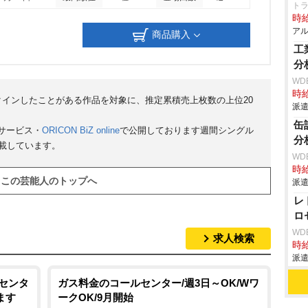
ト
時給
アル
商品購入
工
分
WD
時給
クインしたことがある作品を対象に、推定累積売上枚数の上位20
派遣
缶
サービス・
ORICON BiZ online
で公開しております週間シングル
分
掲載しています。
WD
時給
この芸能人のトップへ
派遣
レ
ロ
WD
求人検索
時給
派遣
ルセンタ
ガス料金のコールセンター/週3日～OK/Wワ
ます
ークOK/9月開始