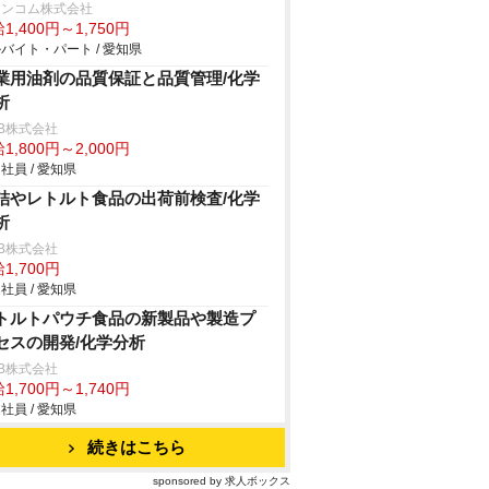
ランコム株式会社
1,400円～1,750円
バイト・パート / 愛知県
業用油剤の品質保証と品質管理/化学
析
B株式会社
1,800円～2,000円
社員 / 愛知県
詰やレトルト食品の出荷前検査/化学
析
B株式会社
1,700円
社員 / 愛知県
トルトパウチ食品の新製品や製造プ
セスの開発/化学分析
B株式会社
1,700円～1,740円
社員 / 愛知県
続きはこちら
sponsored by 求人ボックス