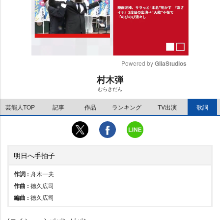
Powered by 
GliaStudios
村木弾
M
むらきだん
u
t
芸能人TOP
記事
作品
ランキング
TV出演
歌詞
e
明日へ手拍子
作詞 :
舟木一夫
作曲 :
徳久広司
編曲 :
徳久広司