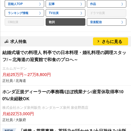
芸能人TOP
記事
作品
ランキング情報
TV出演
ドラマ出演
CM出演
歌詞
音楽配信
求人特集
さらに見る
結婚式場での料理人 料亭での日本料理・婚礼料理の調理スタッ
フ/～北海道の迎賓館で和食のプロへ～
エルムガーデン
月給25万円～27万8,800円
正社員 / 北海道
ホンダ正規ディーラーの事務職/ほぼ残業ナシ/産育休取得率10
0%/未経験OK
株式会社ホンダ泉州販売 ホンダカーズ泉州 泉佐野西店
月給22万3,000円
正社員 / 大阪府
「総務・営業事務」英語力が活かせる/土日祝休み/大阪