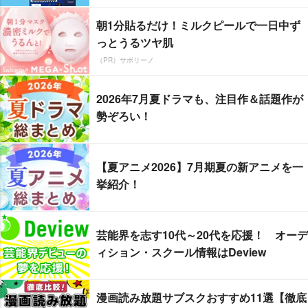
朝1分貼るだけ！ミルクピールで一日中ず
っとうるツヤ肌
（PR）サボリーノ
2026年7月夏ドラマも、注目作＆話題作が
勢ぞろい！
【夏アニメ2026】7月期夏の新アニメを一
挙紹介！
芸能界を志す10代～20代を応援！ オーデ
ィション・スクール情報はDeview
漫画読み放題サブスクおすすめ11選【徹底