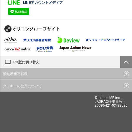
LINEアカウントメディア
PC版に切り替え
禁無断複写転載
クッキーの使用について
© oricon ME inc.
JASRAC許諾番号：
9009642140Y38026