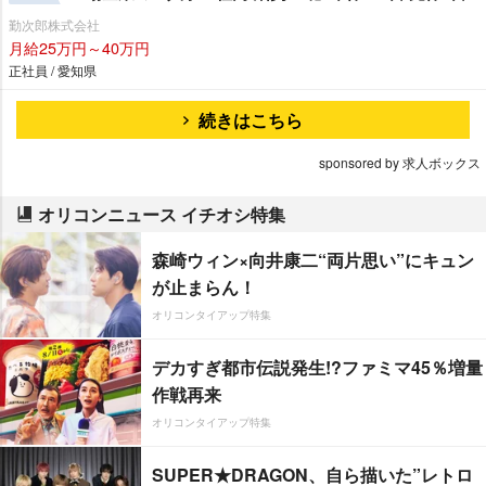
勤次郎株式会社
月給25万円～40万円
正社員 / 愛知県
続きはこちら
sponsored by 求人ボックス
オリコンニュース イチオシ特集
森崎ウィン×向井康二“両片思い”にキュン
が止まらん！
オリコンタイアップ特集
デカすぎ都市伝説発生!?ファミマ45％増量
作戦再来
オリコンタイアップ特集
SUPER★DRAGON、自ら描いた”レトロ