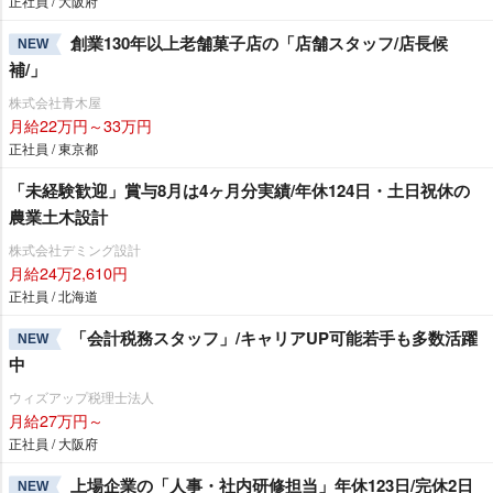
正社員 / 大阪府
創業130年以上老舗菓子店の「店舗スタッフ/店長候
NEW
補/」
株式会社青木屋
月給22万円～33万円
正社員 / 東京都
「未経験歓迎」賞与8月は4ヶ月分実績/年休124日・土日祝休の
農業土木設計
株式会社デミング設計
月給24万2,610円
正社員 / 北海道
「会計税務スタッフ」/キャリアUP可能若手も多数活躍
NEW
中
ウィズアップ税理士法人
月給27万円～
正社員 / 大阪府
上場企業の「人事・社内研修担当」年休123日/完休2日
NEW