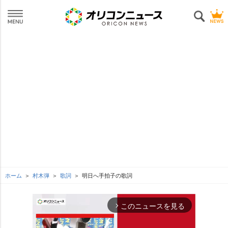
ホーム
村木弾
歌詞
明日へ手拍子の歌詞
このニュースを見る
arrow_forward_ios