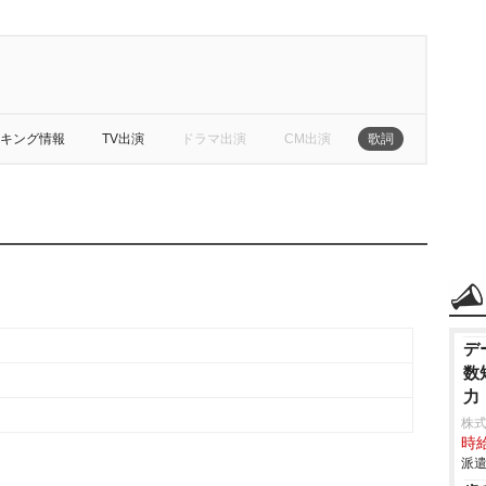
キング情報
TV出演
ドラマ出演
CM出演
歌詞
デ
数
力
株
時給
派遣