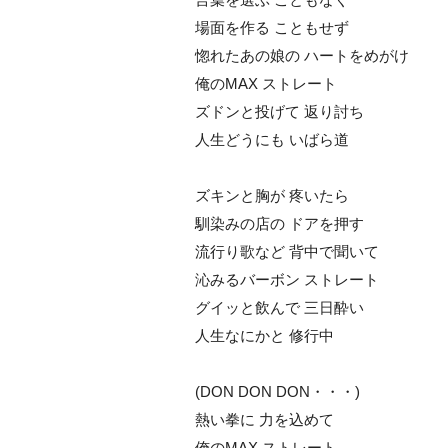
場面を作る こともせず
惚れたあの娘の ハートをめがけ
俺のMAX ストレート
ズドンと投げて 返り討ち
人生どうにも いばら道
ズキンと胸が 疼いたら
馴染みの店の ドアを押す
流行り歌など 背中で聞いて
沁みるバーボン ストレート
グイッと飲んで 三日酔い
人生なにかと 修行中
(DON DON DON・・・)
熱い拳に 力を込めて
俺のMAX ストレート