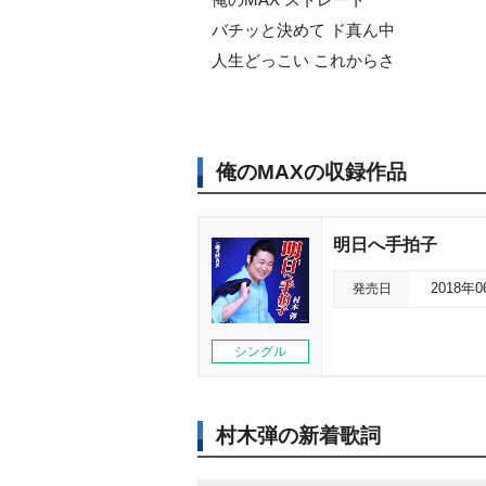
バチッと決めて ド真ん中
人生どっこい これからさ
俺のMAXの収録作品
明日へ手拍子
発売日
2018年
シングル
村木弾の新着歌詞