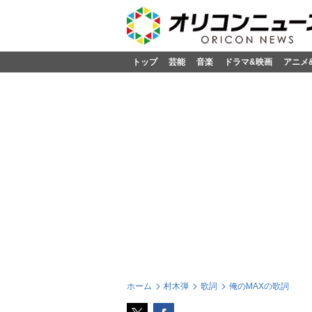
トップ
芸能
音楽
ドラマ&映画
アニメ
ホーム
村木弾
歌詞
俺のMAXの歌詞