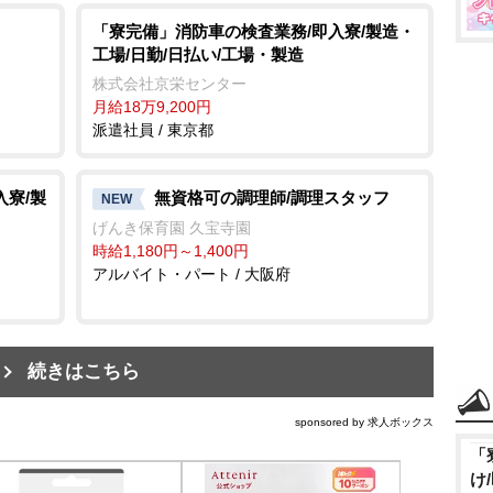
「寮完備」消防車の検査業務/即入寮/製造・
工場/日勤/日払い/工場・製造
株式会社京栄センター
月給18万9,200円
派遣社員 / 東京都
入寮/製
無資格可の調理師/調理スタッフ
NEW
げんき保育園 久宝寺園
時給1,180円～1,400円
アルバイト・パート / 大阪府
続きはこちら
sponsored by 求人ボックス
「
け