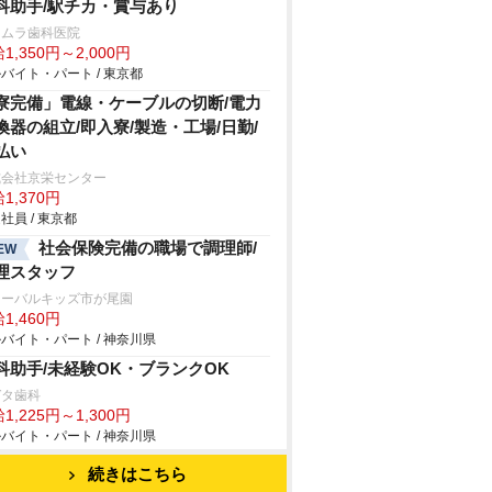
科助手/駅チカ・賞与あり
ヨムラ歯科医院
1,350円～2,000円
バイト・パート / 東京都
寮完備」電線・ケーブルの切断/電力
換器の組立/即入寮/製造・工場/日勤/
払い
式会社京栄センター
1,370円
社員 / 東京都
社会保険完備の職場で調理師/
EW
理スタッフ
ローバルキッズ市が尾園
1,460円
バイト・パート / 神奈川県
科助手/未経験OK・ブランクOK
ガタ歯科
1,225円～1,300円
バイト・パート / 神奈川県
続きはこちら