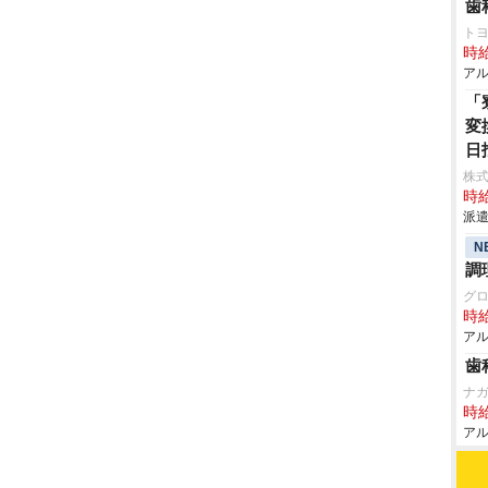
歯
ト
時給
アル
「
変
日
株
時給
派遣
N
調
グ
時給
アル
歯
ナ
時給
アル