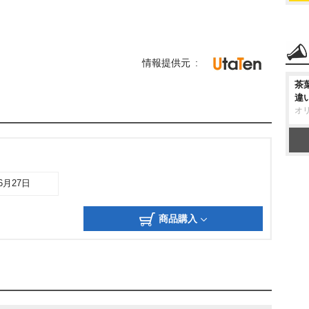
情報提供元
茶
違
オ
06月27日
商品購入