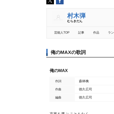
村木弾
むらきだん
芸能人TOP
記事
作品
ラン
俺のMAXの歌詞
俺のMAX
森林檎
作詞
徳久広司
作曲
徳久広司
編曲
言葉を選ぶ こともなく