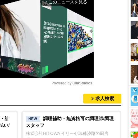
このニュースを見る
arrow_forward_ios
Powered by 
GliaStudios
求人検索
M
u
t
・計
調理補助・無資格可の調理師/調理
NEW
払い/
スタッフ
e
株式会社HITOWA イリーゼ瑞穂汐路の厨房