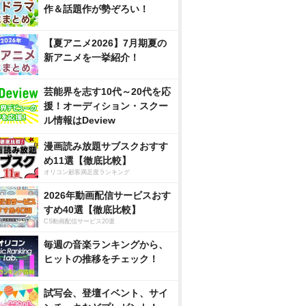
作＆話題作が勢ぞろい！
【夏アニメ2026】7月期夏の
新アニメを一挙紹介！
芸能界を志す10代～20代を応
援！オーディション・スクー
ル情報はDeview
漫画読み放題サブスクおすす
め11選【徹底比較】
オリコン顧客満足度ランキング
2026年動画配信サービスおす
すめ40選【徹底比較】
CS動画配信サービス20選
毎週の音楽ランキングから、
ヒットの推移をチェック！
試写会、登壇イベント、サイ