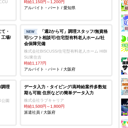
二CU
時給1,150円～1,200円
アルバイト・パート / 愛知県
立て・
「週2から可」調理スタッフ/無資格
NEW
工場/
可/シフト相談可/住宅型有料老人ホーム/社
会保障完備
株式会社BISCUSS/住宅型有料老人ホーム HIBI
SU東住吉
時給1,177円
アルバイト・パート / 大阪府
/調理
データ入力・タイピング/高時給案件多数短
期も可能 住所などの簡単データ入力
株式会社ラブキャリア
寒公園
時給1,500円～1,800円
派遣社員 / 大阪府