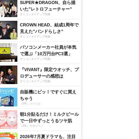
SUPER★DRAGON、自ら描
いた”レトロフューチャー”
オリコンタイアップ特集
CROWN HEAD、結成1周年で
見えた”バンドらしさ”
オリコンタイアップ特集
パソコンメーカー社員が本気
で選ぶ「10万円台PC3選」
オリコンタイアップ特集
『VIVANT』限定ウオッチ、プ
ロデューサーの感想は
オリコンタイアップ特集
自販機にピッ！ですぐに買え
ちゃう
（PR）ジハンピ
朝1分貼るだけ！ミルクピール
で一日中ずっとうるツヤ肌
（PR）サボリーノ
2026年7月夏ドラマも、注目