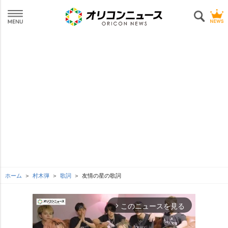
ホーム
村木弾
歌詞
友情の星の歌詞
このニュースを見る
arrow_forward_ios