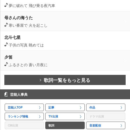
夢に破れて 飛び乗る夜汽車
母さんの海うた
寒い番屋で 火を起こし
北斗七星
子供の写真 眺めては
夕笛
ふるさとの 蒼い月夜に
歌詞一覧をもっと見る
芸能人事典
芸能人TOP
記事
作品
ランキング情報
TV出演
ドラマ出演
CM出演
歌詞
音楽配信