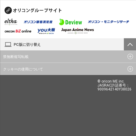
PC版に切り替え
禁無断複写転載
クッキーの使用について
© oricon ME inc.
JASRAC許諾番号：
9009642140Y38026