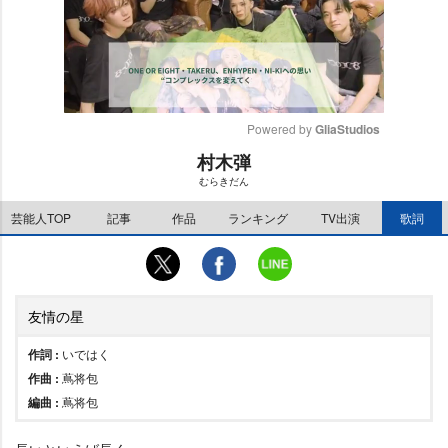
Powered by 
GliaStudios
村木弾
M
むらきだん
u
t
芸能人TOP
記事
作品
ランキング
TV出演
歌詞
e
友情の星
作詞 :
いではく
作曲 :
蔦将包
編曲 :
蔦将包