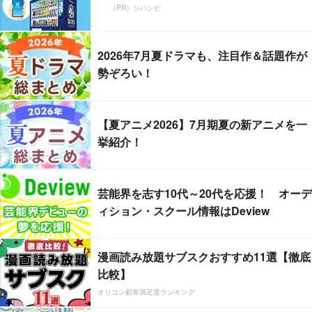
（PR）ジハンピ
2026年7月夏ドラマも、注目作＆話題作が
勢ぞろい！
【夏アニメ2026】7月期夏の新アニメを一
挙紹介！
芸能界を志す10代～20代を応援！ オーデ
ィション・スクール情報はDeview
漫画読み放題サブスクおすすめ11選【徹底
比較】
オリコン顧客満足度ランキング