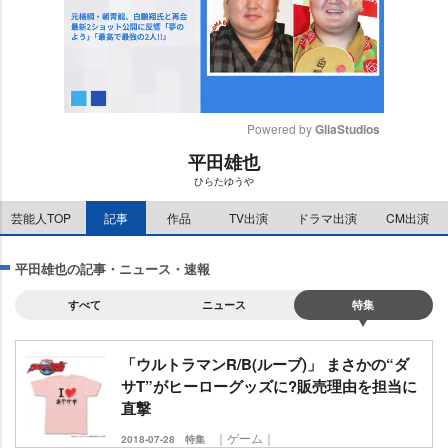
Powered by 
GliaStudios
平田雄也
M
ひらたゆう
u
t
芸能人TOP
記事
作品
TV出演
ドラマ出演
CM出演
e
平田雄也の記事・ニュース・速報
すべて
ニュース
特集
「ウルトラマンR/B(ルーブ)」 まさかの“ダ
サT”がヒーローグッズに?販売理由を担当に
直撃
｜ゲーム｜
2018-07-28
特集