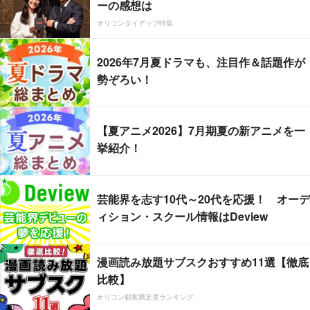
ーの感想は
オリコンタイアップ特集
2026年7月夏ドラマも、注目作＆話題作が
勢ぞろい！
【夏アニメ2026】7月期夏の新アニメを一
挙紹介！
芸能界を志す10代～20代を応援！ オーデ
ィション・スクール情報はDeview
漫画読み放題サブスクおすすめ11選【徹底
比較】
オリコン顧客満足度ランキング