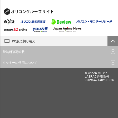
PC版に切り替え
禁無断複写転載
クッキーの使用について
© oricon ME inc.
JASRAC許諾番号：
9009642140Y38026