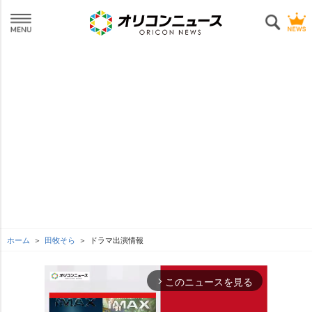
ホーム
田牧そら
ドラマ出演情報
このニュースを見る
arrow_forward_ios