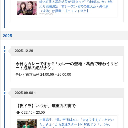
鈴木京香＆黒島結菜が“新タッグ”『未解決の女』6年
ぶり続編決定 前シーズンまでの主人公・矢代朋
（波瑠）は異動に【コメント全文】
2026-02-23
2025
2025-12-29
今日もカレーですか?「カレーの聖地・葛西で味わうリピ
ート必須の絶品ナン」
テレビ東京系列 24:00:00～25:00:00
2025-09-08～
【夜ドラ】いつか、無重力の宙で
NHK 22:45～23:00
木竜麻生、“天の声”柄本佑に「大きく支えていただい
た」きょうから放送スタートNHK夜ドラ『いつか、