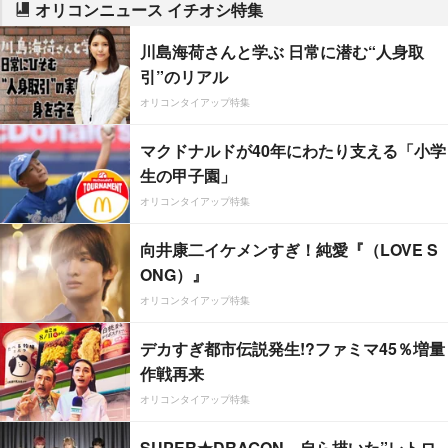
オリコンニュース イチオシ特集
川島海荷さんと学ぶ 日常に潜む“人身取
引”のリアル
オリコンタイアップ特集
マクドナルドが40年にわたり支える「小学
生の甲子園」
オリコンタイアップ特集
向井康二イケメンすぎ！純愛『（LOVE S
ONG）』
オリコンタイアップ特集
デカすぎ都市伝説発生!?ファミマ45％増量
作戦再来
オリコンタイアップ特集
SUPER★DRAGON、自ら描いた”レトロ