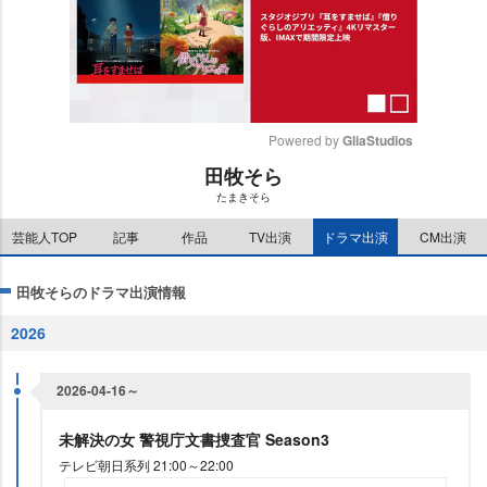
Powered by 
GliaStudios
田牧そら
M
たまきそら
u
t
芸能人TOP
記事
作品
TV出演
ドラマ出演
CM出演
e
田牧そらのドラマ出演情報
2026
2026-04-16～
未解決の女 警視庁文書捜査官 Season3
テレビ朝日系列 21:00～22:00