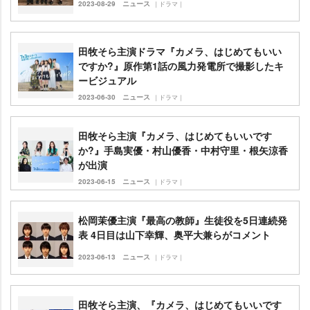
2023-08-29
ニュース
｜ドラマ｜
田牧そら主演ドラマ『カメラ、はじめてもいい
ですか?』原作第1話の風力発電所で撮影したキ
ービジュアル
2023-06-30
ニュース
｜ドラマ｜
田牧そら主演『カメラ、はじめてもいいです
か?』手島実優・村山優香・中村守里・根矢涼香
が出演
2023-06-15
ニュース
｜ドラマ｜
松岡茉優主演『最高の教師』生徒役を5日連続発
表 4日目は山下幸輝、奥平大兼らがコメント
2023-06-13
ニュース
｜ドラマ｜
田牧そら主演、『カメラ、はじめてもいいです