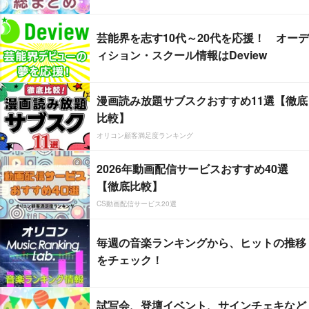
芸能界を志す10代～20代を応援！ オーデ
ィション・スクール情報はDeview
漫画読み放題サブスクおすすめ11選【徹底
比較】
オリコン顧客満足度ランキング
2026年動画配信サービスおすすめ40選
【徹底比較】
CS動画配信サービス20選
毎週の音楽ランキングから、ヒットの推移
をチェック！
試写会、登壇イベント、サインチェキなど