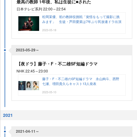
最高の教師 1年後、私は生徒に■された
日本テレビ系列 22:00～22:54
松岡茉優、初の教師役挑戦「覚悟をもって撮影に挑
みます」 生徒・芦田愛菜は7年ぶり民放連ドラ出演
2023-05-18
2023-05-29～
【夜ドラ】藤子・F・不二雄SF短編ドラマ
NHK 22:45～23:00
藤子・F・不二雄のSF短編ドラマ 永山絢斗、西野
七瀬、増田貴久らキャスト13人発表
2023-05-10
2021
2021-04-11～