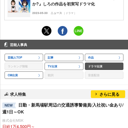
か?』しろの作品を初実写ドラマ化
2023-05-30
ニュース
｜ドラマ｜
芸能人事典
芸能人TOP
記事
作品
ランキング情報
TV出演
ドラマ出演
CM出演
歌詞
音楽配信
求人特集
さらに見る
日勤・新馬場駅周辺の交通誘導警備員/入社祝い金あり/
NEW
週1日～OK
株式会社MSK
日給1万4,500円～