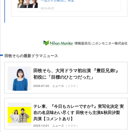
一流ホテル舞台に“奔走”
2015-05-27
情報提供元:ニホンモニター株式会社
田牧そらの最新ドラマニュース
田牧そら、大河ドラマ初出演 『豊臣兄弟!』
初役に「目標のひとつだった」
2026-07-20
ニュース
｜ドラマ｜
テレ東、『今日もカレーですか?』実写化決定 実
在の名店味わい尽くす 田牧そら主演&秋田汐梨
共演【コメントあり】
2025-12-01
ニュース
｜ドラマ｜