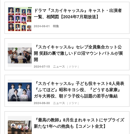
ドラマ『スカイキャッスル』キャスト・出演者
一覧、相関図【2024年7月期放送】
2024-08-01
特集
『スカイキャッスル』セレブ全員集合カット公
開 笑顔の裏で激しいドロ沼マウントバトルが展
開
2024-07-15
ニュース
｜ドラマ｜
『スカイキャッスル』子ども役キャスト6人発表
『ふてほど』昭和キヨシ役、『どうする家康』
ガキ大将役、朝ドラ子役ら話題の若手が集結
2024-06-30
ニュース
｜ドラマ｜
『最高の教師』8月生まれキャストにサプライズ
新たな1年への抱負も【コメント全文】