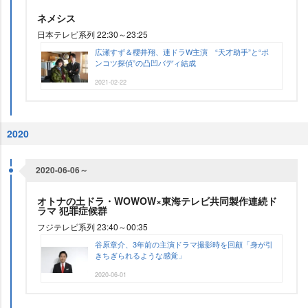
ネメシス
日本テレビ系列 22:30～23:25
広瀬すず＆櫻井翔、連ドラW主演 “天才助手”と“ポ
ンコツ探偵”の凸凹バディ結成
2021-02-22
2020
2020-06-06～
オトナの土ドラ・WOWOW×東海テレビ共同製作連続ド
ラマ 犯罪症候群
フジテレビ系列 23:40～00:35
谷原章介、3年前の主演ドラマ撮影時を回顧「身が引
きちぎられるような感覚」
2020-06-01