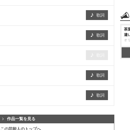
歌詞
茶
違
歌詞
オ
歌詞
歌詞
歌詞
作品一覧を見る
この芸能人のトップへ