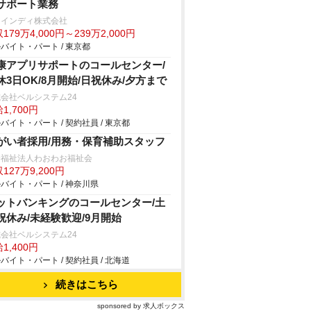
サポート業務
ァインディ株式会社
179万4,000円～239万2,000円
バイト・パート / 東京都
康アプリサポートのコールセンター/
休3日OK/8月開始/日祝休み/夕方まで
会社ベルシステム24
1,700円
バイト・パート / 契約社員 / 東京都
がい者採用/用務・保育補助スタッフ
会福祉法人わおわお福祉会
127万9,200円
バイト・パート / 神奈川県
ットバンキングのコールセンター/土
祝休み/未経験歓迎/9月開始
会社ベルシステム24
1,400円
バイト・パート / 契約社員 / 北海道
続きはこちら
sponsored by 求人ボックス