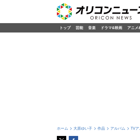
トップ
芸能
音楽
ドラマ&映画
アニメ
ホーム
大原ゆい子
作品
アルバム
TVア