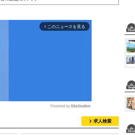
このニュースを見る
arrow_forward_ios
Powered by 
GliaStudios
求人検索
M
u