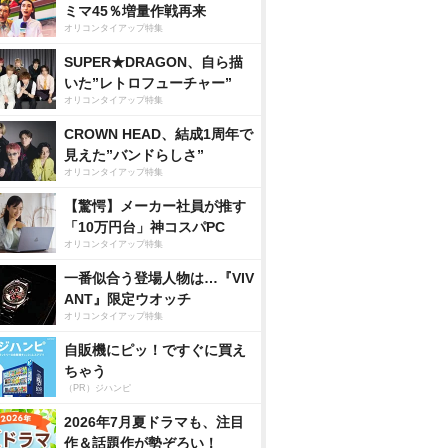
ミマ45％増量作戦再来
オリコンタイアップ特集
SUPER★DRAGON、自ら描
いた”レトロフューチャー”
オリコンタイアップ特集
CROWN HEAD、結成1周年で
見えた”バンドらしさ”
オリコンタイアップ特集
【驚愕】メーカー社員が推す
「10万円台」神コスパPC
オリコンタイアップ特集
一番似合う登場人物は…『VIV
ANT』限定ウオッチ
オリコンタイアップ特集
自販機にピッ！ですぐに買え
ちゃう
（PR）ジハンピ
2026年7月夏ドラマも、注目
作＆話題作が勢ぞろい！