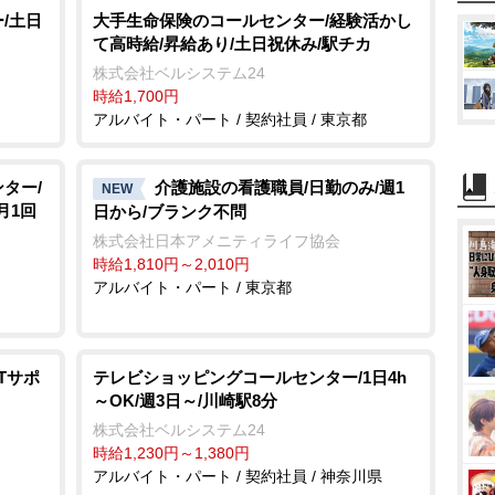
t
/土日
大手生命保険のコールセンター/経験活かし
て高時給/昇給あり/土日祝休み/駅チカ
e
株式会社ベルシステム24
時給1,700円
アルバイト・パート / 契約社員 / 東京都
ター/
介護施設の看護職員/日勤のみ/週1
NEW
月1回
日から/ブランク不問
株式会社日本アメニティライフ協会
時給1,810円～2,010円
アルバイト・パート / 東京都
Tサポ
テレビショッピングコールセンター/1日4h
～OK/週3日～/川崎駅8分
株式会社ベルシステム24
時給1,230円～1,380円
アルバイト・パート / 契約社員 / 神奈川県