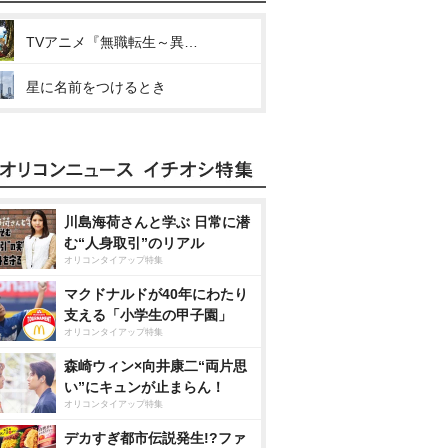
TVアニメ『無職転生～異世界行ったら本気出す～』Theme Song Collection
星に名前をつけるとき
川島海荷さんと学ぶ 日常に潜
む“人身取引”のリアル
オリコンタイアップ特集
マクドナルドが40年にわたり
支える「小学生の甲子園」
オリコンタイアップ特集
森崎ウィン×向井康二“両片思
い”にキュンが止まらん！
オリコンタイアップ特集
デカすぎ都市伝説発生!?ファ