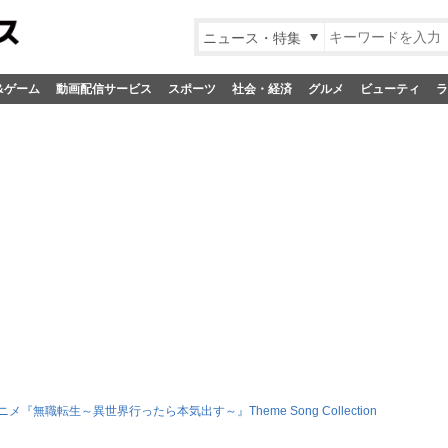
ニュース・特集
&ゲーム
動画配信サービス
スポーツ
社会・経済
グルメ
ビューティ
ラ
ニメ『無職転生～異世界行ったら本気出す～』Theme Song Collection