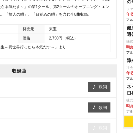
の
ら本気だす～」の第1クール、第2クールのオープニング・エン
フ
ム。「旅人の唄」、「目覚めの唄」を含む全8曲収録。
年収
アル
健
発売元
東宝
週
価格
2,750円（税込）
株式
時給
転生～異世界行ったら本気だす～」より
アル
障
社
収録曲
年収
アル
ネ
歌詞
日
株式
時給
歌詞
アル
歌詞