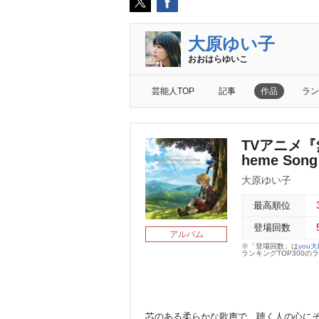
大原ゆい子
おおはらゆいこ
芸能人TOP
記事
作品
ラン
TVアニメ
heme Song 
大原ゆい子
最高順位
登場回数
アルバム
※「登場回数」は
you
ランキングTOP300
芯のある柔らかな歌声で、聴く人の心にそ