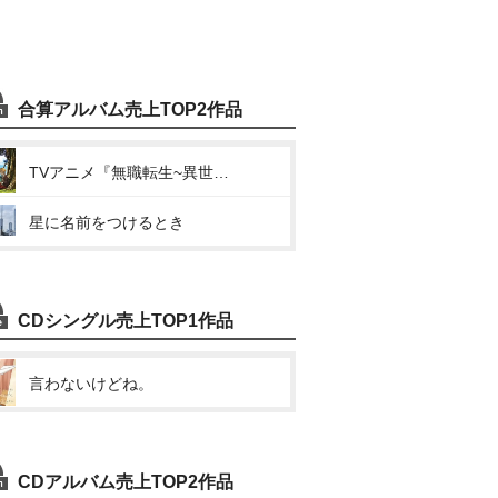
合算アルバム売上TOP2作品
TVアニメ『無職転生~異世界行ったら本気出す~』Theme Song Collection
星に名前をつけるとき
CDシングル売上TOP1作品
言わないけどね。
CDアルバム売上TOP2作品