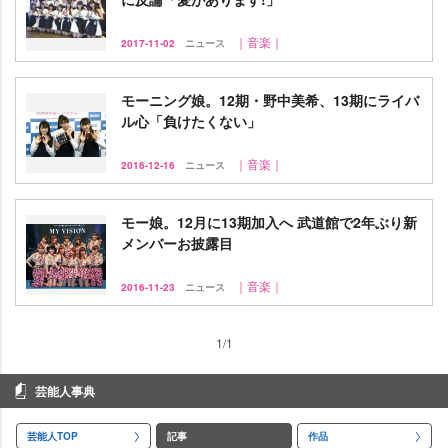
｜音楽｜
2017-11-02
ニュース
モーニング娘。12期・野中美希、13期にライバ
ル心「負けたくない」
｜音楽｜
2016-12-16
ニュース
モー娘。12月に13期加入へ 武道館で2年ぶり新
メンバーお披露目
｜音楽｜
2016-11-23
ニュース
1/1
芸能人事典
芸能人TOP
記事
作品