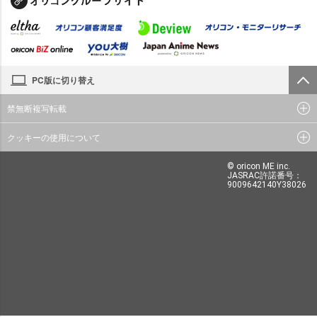
PC版に切り替え
禁無断複写転載
クッキーの使用について
© oricon ME inc.
JASRAC許諾番号：
9009642140Y38026