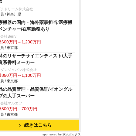
ス
プチドリーム株式会社
員 / 神奈川県
療機器の国内・海外薬事担当/医療機
ベンチャー/在宅勤務あり
会社Berry
600万円～1,200万円
員 / 東京都
料のリサーチサイエンティスト/大手
資系香料メーカー
ボダンジャパン株式会社
850万円～1,100万円
員 / 東京都
品の品質管理・品質保証/イオングル
プの大手スーパー
式会社マルエツ
500万円～700万円
員 / 東京都
続きはこちら
sponsored by 求人ボックス