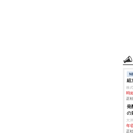
N
組立
株
時給
正社
発
の
大
年収
正社