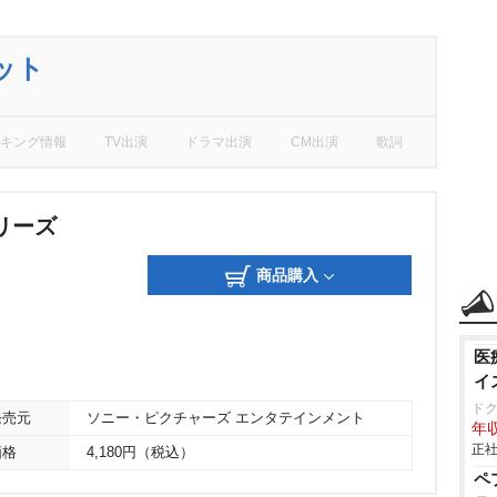
ット
キング情報
TV出演
ドラマ出演
CM出演
歌詞
リーズ
商品購入
医
イ
ド
発売元
ソニー・ピクチャーズ エンタテインメント
年収
正社
価格
4,180円（税込）
ペ