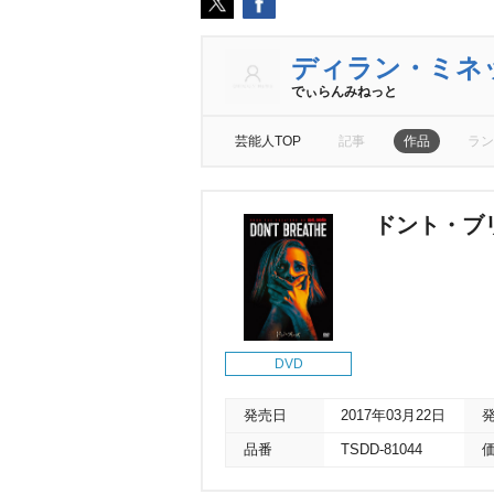
ディラン・ミネ
でぃらんみねっと
芸能人TOP
記事
作品
ラン
ドント・ブ
DVD
発売日
2017年03月22日
品番
TSDD-81044