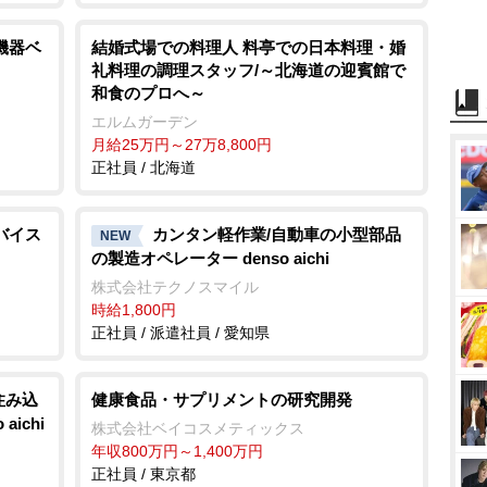
機器ベ
結婚式場での料理人 料亭での日本料理・婚
礼料理の調理スタッフ/～北海道の迎賓館で
和食のプロへ～
エルムガーデン
月給25万円～27万8,800円
正社員 / 北海道
バイス
カンタン軽作業/自動車の小型部品
NEW
の製造オペレーター denso aichi
株式会社テクノスマイル
時給1,800円
正社員 / 派遣社員 / 愛知県
住み込
健康食品・サプリメントの研究開発
ichi
株式会社ベイコスメティックス
年収800万円～1,400万円
正社員 / 東京都