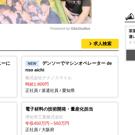
Powered by 
GliaStudios
茶
違
オ
求人検索
M
u
t
ニーに
デンソーでマシンオペレーター de
NEW
nso aichi
e
株式会社テクノスマイル
時給1,800円
正社員 / 派遣社員 / 愛知県
電子材料の技術開発・量産化担当
堺化学工業株式会社
年収450万円～550万円
正社員 / 大阪府