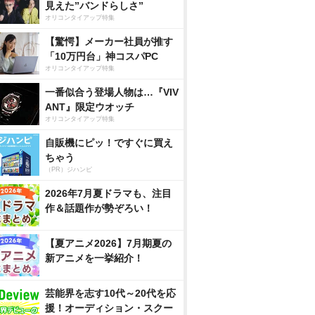
見えた”バンドらしさ”
オリコンタイアップ特集
【驚愕】メーカー社員が推す
「10万円台」神コスパPC
オリコンタイアップ特集
一番似合う登場人物は…『VIV
ANT』限定ウオッチ
オリコンタイアップ特集
自販機にピッ！ですぐに買え
ちゃう
（PR）ジハンピ
2026年7月夏ドラマも、注目
作＆話題作が勢ぞろい！
【夏アニメ2026】7月期夏の
新アニメを一挙紹介！
芸能界を志す10代～20代を応
援！オーディション・スクー