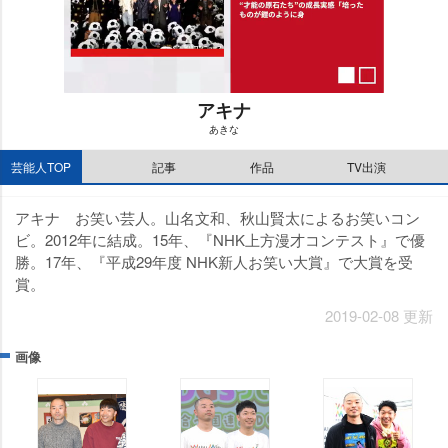
アキナ
あきな
M
芸能人TOP
記事
作品
TV出演
u
t
e
アキナ お笑い芸人。山名文和、秋山賢太によるお笑いコン
ビ。2012年に結成。15年、『NHK上方漫才コンテスト』で優
勝。17年、『平成29年度 NHK新人お笑い大賞』で大賞を受
賞。
2019-02-08 更新
画像