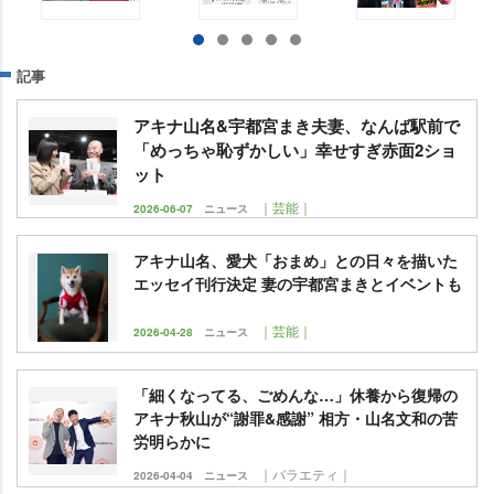
記事
アキナ山名&宇都宮まき夫妻、なんば駅前で
「めっちゃ恥ずかしい」幸せすぎ赤面2ショ
ット
｜芸能｜
2026-06-07
ニュース
アキナ山名、愛犬「おまめ」との日々を描いた
エッセイ刊行決定 妻の宇都宮まきとイベントも
｜芸能｜
2026-04-28
ニュース
「細くなってる、ごめんな…」休養から復帰の
アキナ秋山が“謝罪&感謝” 相方・山名文和の苦
労明らかに
｜バラエティ｜
2026-04-04
ニュース