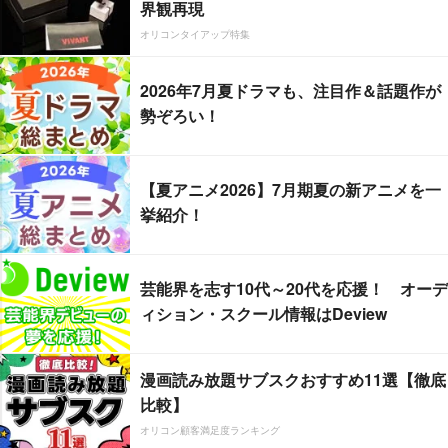
界観再現
オリコンタイアップ特集
2026年7月夏ドラマも、注目作＆話題作が
勢ぞろい！
【夏アニメ2026】7月期夏の新アニメを一
挙紹介！
芸能界を志す10代～20代を応援！ オーデ
ィション・スクール情報はDeview
漫画読み放題サブスクおすすめ11選【徹底
比較】
オリコン顧客満足度ランキング