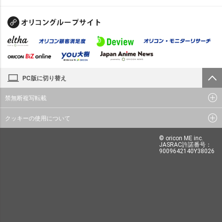
PC版に切り替え
禁無断複写転載
クッキーの使用について
© oricon ME inc.
JASRAC許諾番号：
9009642140Y38026