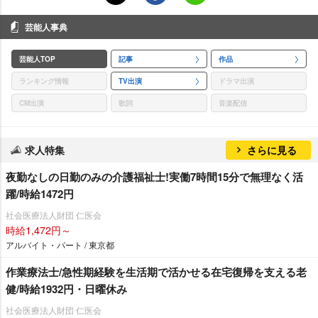
芸能人事典
芸能人TOP
記事
作品
ランキング情報
TV出演
ドラマ出演
CM出演
歌詞
音楽配信
求人特集
さらに見る
夜勤なしの日勤のみの介護福祉士!実働7時間15分で無理なく活
躍/時給1472円
社会医療法人財団 仁医会
時給1,472円～
アルバイト・パート / 東京都
作業療法士/急性期経験を生活期で活かせる在宅復帰を支える老
健/時給1932円・日曜休み
社会医療法人財団 仁医会