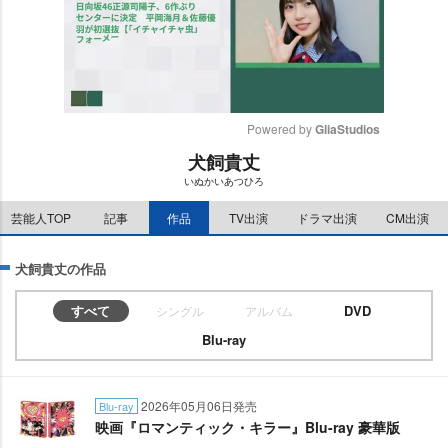
Powered by 
GliaStudios
犬飼貴丈
M
いぬかいあつひろ
u
t
芸能人TOP
記事
作品
TV出演
ドラマ出演
CM出演
e
犬飼貴丈の作品
すべて
DVD
シングル
アルバム
Blu-ray
2026年05月06日発売
Blu-ray
映画『ロマンティック・キラー』Blu-ray 豪華版