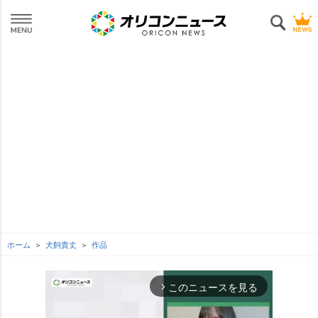
ホーム
犬飼貴丈
作品
このニュースを見る
arrow_forward_ios