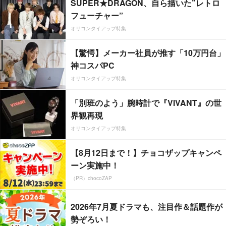
SUPER★DRAGON、自ら描いた”レトロ
フューチャー”
オリコンタイアップ特集
【驚愕】メーカー社員が推す「10万円台」
神コスパPC
オリコンタイアップ特集
「別班のよう」腕時計で『VIVANT』の世
界観再現
オリコンタイアップ特集
【8月12日まで！】チョコザップキャンペ
ーン実施中！
（PR）chocoZAP
2026年7月夏ドラマも、注目作＆話題作が
勢ぞろい！