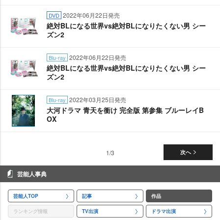
2022年06月22日発売
DVD
絶対BLになる世界vs絶対BLになりたくない男 シー
ズン2
2022年06月22日発売
Blu-ray
絶対BLになる世界vs絶対BLになりたくない男 シー
ズン2
2022年03月25日発売
Blu-ray
大河ドラマ 青天を衝け 完全版 第参集 ブルーレイB
OX
1/3
次へ
芸能人事典
芸能人TOP
記事
作品
ランキング情報
TV出演
ドラマ出演