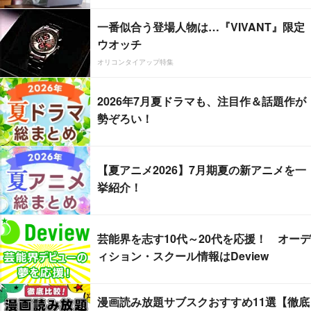
一番似合う登場人物は…『VIVANT』限定
ウオッチ
オリコンタイアップ特集
2026年7月夏ドラマも、注目作＆話題作が
勢ぞろい！
【夏アニメ2026】7月期夏の新アニメを一
挙紹介！
芸能界を志す10代～20代を応援！ オーデ
ィション・スクール情報はDeview
漫画読み放題サブスクおすすめ11選【徹底