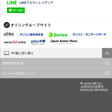
LINEアカウントメディア
PC版に切り替え
禁無断複写転載
クッキーの使用について
© oricon ME inc.
JASRAC許諾番号：
9009642140Y38026