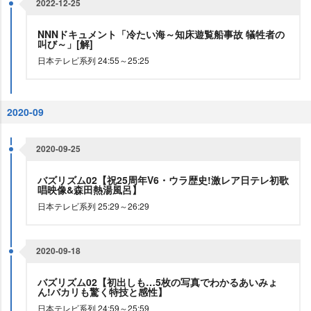
2022-12-25
NNNドキュメント「冷たい海～知床遊覧船事故 犠牲者の
叫び～」[解]
日本テレビ系列 24:55～25:25
2020-09
2020-09-25
バズリズム02【祝25周年V6・ウラ歴史!激レア日テレ初歌
唱映像&森田熱湯風呂】
日本テレビ系列 25:29～26:29
2020-09-18
バズリズム02【初出しも…5枚の写真でわかるあいみょ
ん!バカリも驚く特技と感性】
日本テレビ系列 24:59～25:59