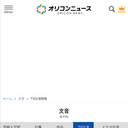
ホーム
文音
TV出演情報
文音
あやね
芸能人TOP
記事
作品
TV出演
ドラマ出演