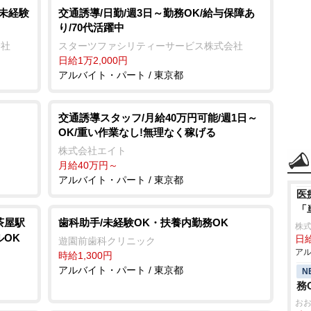
/未経験
交通誘導/日勤/週3日～勤務OK/給与保障あ
り/70代活躍中
会社
スターツファシリティーサービス株式会社
日給1万2,000円
アルバイト・パート / 東京都
交通誘導スタッフ/月給40万円可能/週1日～
OK/重い作業なし!無理なく稼げる
株式会社エイト
月給40万円～
アルバイト・パート / 東京都
医
「
茶屋駅
歯科助手/未経験OK・扶養内勤務OK
株
ルOK
日給
遊園前歯科クリニック
アル
時給1,300円
アルバイト・パート / 東京都
N
務
お