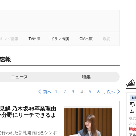
キング情報
TV出演
ドラマ出演
CM出演
歌詞
速報
ニュース
特集
1
2
3
4
5
6
前へ
次へ
N
可
見解 乃木坂46卒業理由
ム
い分野にリーチできるよ
株
お
時給
内で行われた新札発行記念シンポ
アル