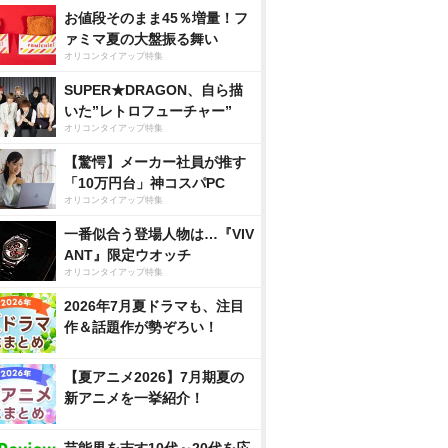
お値段そのまま45％増量！フ
ァミマ夏の大盤振る舞い
オリコンタイアップ特集
SUPER★DRAGON、自ら描
いた”レトロフューチャー”
オリコンタイアップ特集
【驚愕】メーカー社員が推す
「10万円台」神コスパPC
オリコンタイアップ特集
一番似合う登場人物は…『VIV
ANT』限定ウオッチ
オリコンタイアップ特集
2026年7月夏ドラマも、注目
作＆話題作が勢ぞろい！
【夏アニメ2026】7月期夏の
新アニメを一挙紹介！