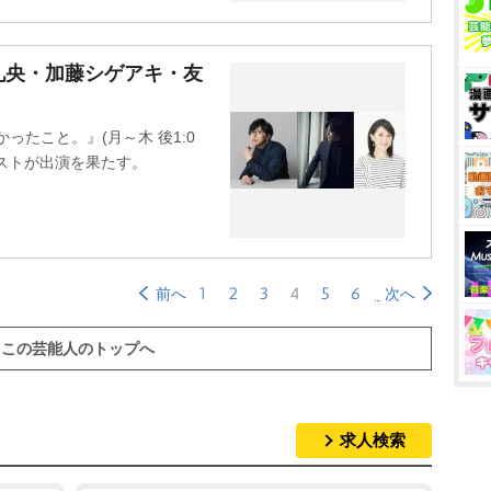
礼央・加藤シゲアキ・友
かったこと。』(月～木 後1:0
ゲストが出演を果たす。
1
2
3
4
5
6
前へ
次へ
この芸能人のトップへ
求人検索