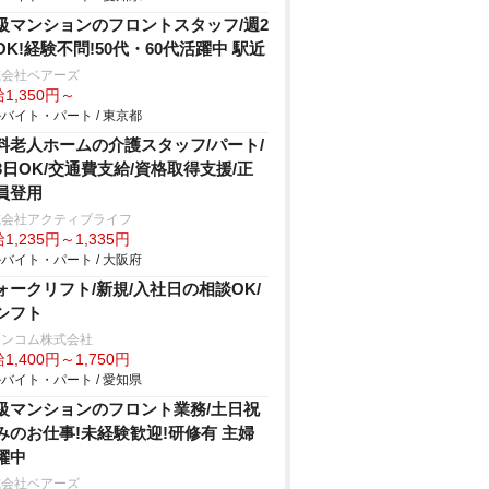
級マンションのフロントスタッフ/週2
OK!経験不問!50代・60代活躍中 駅近
式会社ベアーズ
1,350円～
バイト・パート / 東京都
料老人ホームの介護スタッフ/パート/
3日OK/交通費支給/資格取得支援/正
員登用
式会社アクティブライフ
1,235円～1,335円
バイト・パート / 大阪府
ォークリフト/新規/入社日の相談OK/
シフト
ランコム株式会社
1,400円～1,750円
バイト・パート / 愛知県
級マンションのフロント業務/土日祝
みのお仕事!未経験歓迎!研修有 主婦
躍中
式会社ベアーズ