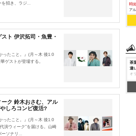
招き、ラジ...
時給
アル
スト 伊沢拓司・魚豊・
かったこと。』(月～木 後1:0
て豪華ゲストが登場する。
茶
違
オ
ーク 鈴木おさむ、アル
やしろコンビ復活?
かったこと。』(月～木 後1:0
て“代演ウィーク”を届ける。山崎
ソナリ...