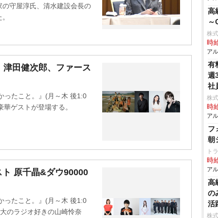
家の守屋淳氏、清水建設会長の
高
た。
～
株
時給
アル
有
I、津田健次郎、ファース
週
社
かったこと。』(月～木 後1:0
株
日豪華ゲストが登場する。
時給
アル
フ
朝
ト
時給
アル
 原千晶&ダウ90000
⾼
の
かったこと。』(月～木 後1:0
活
、大のラジオ好きの山崎怜奈
株