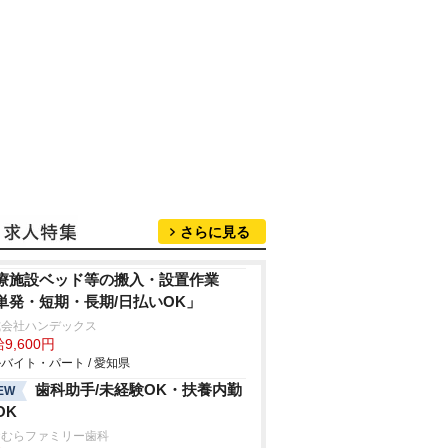
さらに見る
療施設ベッド等の搬入・設置作業
単発・短期・長期/日払いOK」
式会社ハンデックス
9,600円
バイト・パート / 愛知県
歯科助手/未経験OK・扶養内勤
EW
OK
おむらファミリー歯科