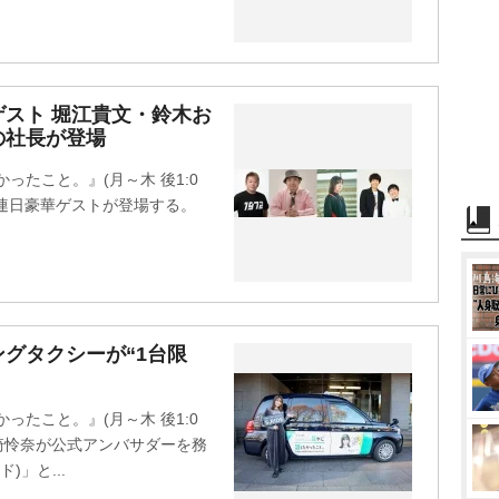
スト 堀江貴文・鈴木お
の社長が登場
かったこと。』(月～木 後1:0
て連日豪華ゲストが登場する。
グタクシーが“1台限
かったこと。』(月～木 後1:0
崎怜奈が公式アンバサダーを務
)」と...