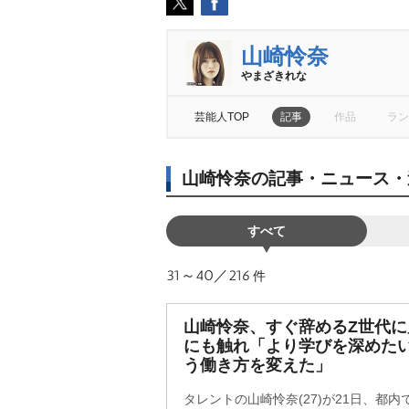
山崎怜奈
まざきれな
芸能人TOP
記事
作品
ラン
山崎怜奈の記事・ニュース・
すべて
31～40／216
件
山崎怜奈、すぐ辞めるZ世代に
にも触れ「より学びを深めた
う働き方を変えた」
タレントの山崎怜奈(27)が21日、都