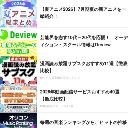
【夏アニメ2026】7月期夏の新アニメを一
挙紹介！
芸能界を志す10代～20代を応援！ オーデ
ィション・スクール情報はDeview
漫画読み放題サブスクおすすめ11選【徹底
比較】
オリコン顧客満足度ランキング
2026年動画配信サービスおすすめ40選
【徹底比較】
CS動画配信サービス20選
毎週の音楽ランキングから、ヒットの推移