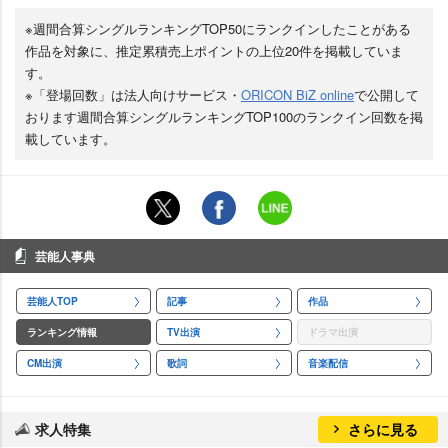
※週間合算シングルランキングTOP50にランクインしたことがある
作品を対象に、推定累積売上ポイントの上位20件を掲載していま
す。
※「登場回数」は法人向けサービス・
ORICON BiZ online
で公開して
おります週間合算シングルランキングTOP100のランクイン回数を掲
載しています。
芸能人事典
芸能人TOP
記事
作品
ランキング情報
TV出演
ドラマ出演
CM出演
歌詞
音楽配信
求人特集
さらに見る