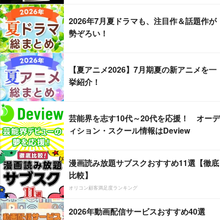
2026年7月夏ドラマも、注目作＆話題作が
勢ぞろい！
【夏アニメ2026】7月期夏の新アニメを一
挙紹介！
芸能界を志す10代～20代を応援！ オーデ
ィション・スクール情報はDeview
漫画読み放題サブスクおすすめ11選【徹底
比較】
オリコン顧客満足度ランキング
2026年動画配信サービスおすすめ40選