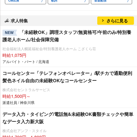
CM出演
歌詞
音楽配信
求人特集
さらに見る
「未経験OK」調理スタッフ/無資格可/午前のみ/特別養
NEW
護老人ホーム/社会保障完備
社会福祉法人幌延福祉会/特別養護老人ホーム こざくら荘
時給1,075円
アルバイト・パート / 北海道
コールセンター「テレフォンオペレーター」/駅チカで通勤便利
髪色ネイル自由の未経験OKなコールセンター
株式会社セントラルサービス
時給1,500円～
派遣社員 / 神奈川県
データ入力・タイピング/電話無&未経験OK書類チェックや簡単
なデータ入力新大阪
株式会社アンフ・スタイル
時給1,700円～1,800円