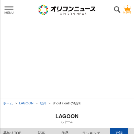
ホーム
LAGOON
歌詞
Shout it out!!の歌詞
LAGOON
らぐーん
芸能人TOP
記事
作品
ランキング
歌詞