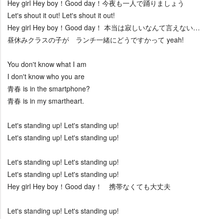
Hey girl Hey boy！Good day！今夜も一人で踊りましょう
Let's shout it out! Let's shout it out!
Hey girl Hey boy！Good day！ 本当は寂しいなんて言えない…
昼休みクラスの子が ランチ一緒にどうですかって yeah!
You don't know what I am
I don't know who you are
青春 is in the smartphone?
青春 is in my smartheart.
Let's standing up! Let's standing up!
Let's standing up! Let's standing up!
Let's standing up! Let's standing up!
Let's standing up! Let's standing up!
Hey girl Hey boy！Good day！ 携帯なくても大丈夫
Let's standing up! Let's standing up!