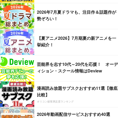
2026年7月夏ドラマも、注目作＆話題作が
勢ぞろい！
【夏アニメ2026】7月期夏の新アニメを一
挙紹介！
芸能界を志す10代～20代を応援！ オーデ
ィション・スクール情報はDeview
漫画読み放題サブスクおすすめ11選【徹底
比較】
オリコン顧客満足度ランキング
2026年動画配信サービスおすすめ40選