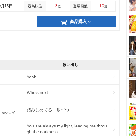
2
10
9月15日
最高順位
登場回数
位
週
商品購入
歌い出し
Yeah
Who's next
踏みしめてる一歩ずつ
CMソング
You are always my light, leading me throu
gh the darkness