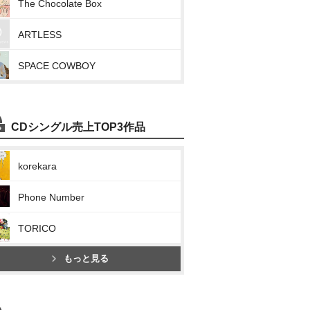
The Chocolate Box
ARTLESS
SPACE COWBOY
CDシングル売上TOP3作品
korekara
Phone Number
TORICO
もっと見る