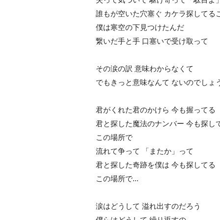
誰もが空いた穴塞ぐ カケラ探してる
僕は寒空の下見つけたんだ
繋いだ手と手 口塞いで受け取って
その涙の訳 意味わからなくて
でもきっと意味なんて ないのでしょ
君がくれた君のかけら 今も握ってる
君と探した魔法のナンバー 今も探し
この場所で
流れて争って 「またか」って
君と探した奇跡を僕は 今も探してる
この場所で...
涙はどうして 溢れ出すのだろう
僕らはどうして 繰り返すの