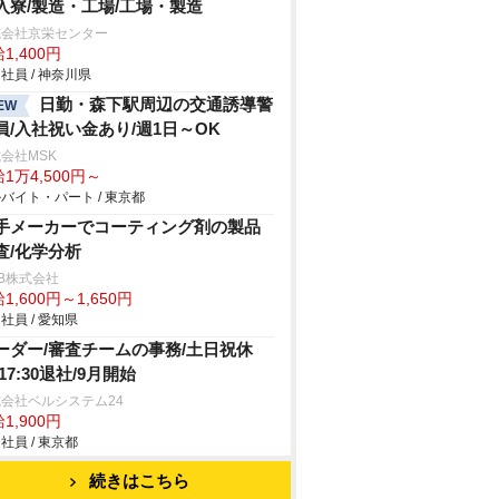
入寮/製造・工場/工場・製造
式会社京栄センター
1,400円
社員 / 神奈川県
日勤・森下駅周辺の交通誘導警
EW
員/入社祝い金あり/週1日～OK
会社MSK
1万4,500円～
バイト・パート / 東京都
手メーカーでコーティング剤の製品
査/化学分析
B株式会社
1,600円～1,650円
社員 / 愛知県
ーダー/審査チームの事務/土日祝休
17:30退社/9月開始
会社ベルシステム24
1,900円
社員 / 東京都
続きはこちら