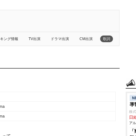
キング情報
TV出演
ドラマ出演
CM出演
歌詞
N
導
ma
株式
ma
日給
アル
「
」って