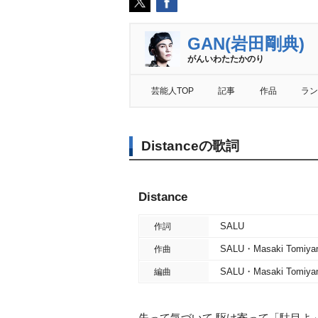
GAN(岩田剛典)
がんいわたたかのり
芸能人TOP
記事
作品
ラン
Distanceの歌詞
Distance
SALU
作詞
SALU・Masaki Tomiya
作曲
SALU・Masaki Tomiya
編曲
失って気づいて 駆け寄って「駄目よ