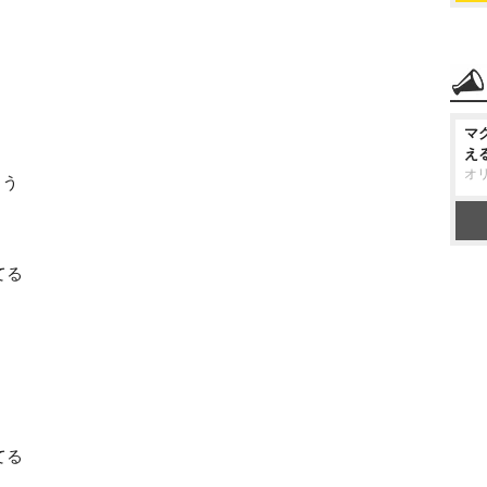
マ
え
オ
ょう
てる
てる