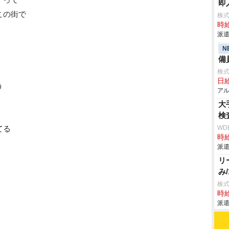
即
この街で
株
時給
派遣
N
備
株式
日給
う
アル
大
検
てる
WD
時給
派遣
リ
み/
株式
時給
派遣