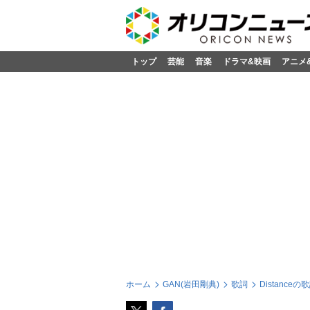
トップ
芸能
音楽
ドラマ&映画
アニメ
ホーム
GAN(岩田剛典)
歌詞
Distanceの