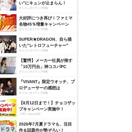
い”にキュンが止まらん！
オリコンタイアップ特集
大好評につき再び！ファミマ
名物45％増量キャンペーン
オリコンタイアップ特集
SUPER★DRAGON、自ら描
いた”レトロフューチャー”
オリコンタイアップ特集
【驚愕】メーカー社員が推す
「10万円台」神コスパPC
オリコンタイアップ特集
『VIVANT』限定ウオッチ、プ
ロデューサーの感想は
オリコンタイアップ特集
【8月12日まで！】チョコザッ
プキャンペーン実施中！
（PR）chocoZAP
2026年7月夏ドラマも、注目
作＆話題作が勢ぞろい！