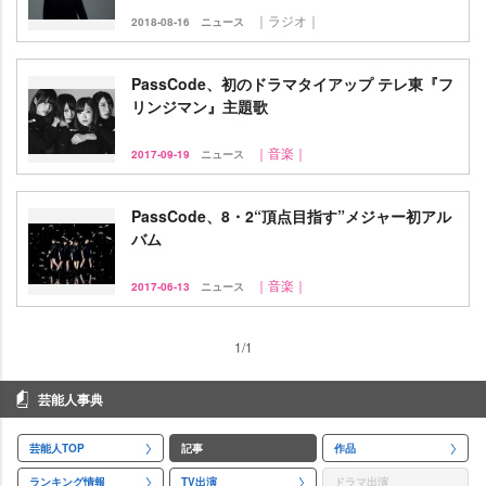
｜ラジオ｜
2018-08-16
ニュース
PassCode、初のドラマタイアップ テレ東『フ
リンジマン』主題歌
｜音楽｜
2017-09-19
ニュース
PassCode、8・2“頂点目指す”メジャー初アル
バム
｜音楽｜
2017-06-13
ニュース
1/1
芸能人事典
芸能人TOP
記事
作品
ランキング情報
TV出演
ドラマ出演