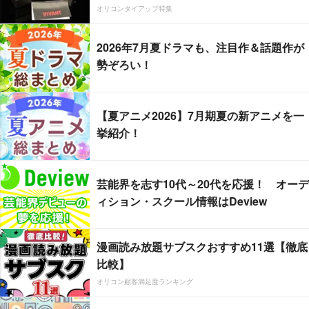
オリコンタイアップ特集
2026年7月夏ドラマも、注目作＆話題作が
勢ぞろい！
【夏アニメ2026】7月期夏の新アニメを一
挙紹介！
芸能界を志す10代～20代を応援！ オーデ
ィション・スクール情報はDeview
漫画読み放題サブスクおすすめ11選【徹底
比較】
オリコン顧客満足度ランキング