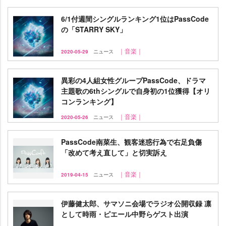
6/1付週間シングルランキング1位はPassCode
の「STARRY SKY」
｜音楽｜
2020-05-29
ニュース
異彩の4人組女性グループPassCode、ドラマ
主題歌の6thシングルで自身初の1位獲得【オリ
コンランキング】
｜音楽｜
2020-05-26
ニュース
PassCode南菜生、観客迷惑行為で右足負傷
「改めて考え直して」と切実訴え
｜音楽｜
2019-04-15
ニュース
伊藤健太郎、サマソニ会場でラジオ公開収録 凛
として時雨・ピエール中野らゲスト出演