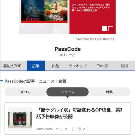
Powered by 
GliaStudios
PassCode
M
ぱすこーど
u
t
芸能人TOP
記事
作品
ランキング
TV出演
歌詞
e
PassCodeの記事・ニュース・速報
すべて
ニュース
特集
『賭ケグルイ双』毎話変わるOP映像、第3
話予告映像が公開
｜ドラマ｜
2021-03-26
ニュース