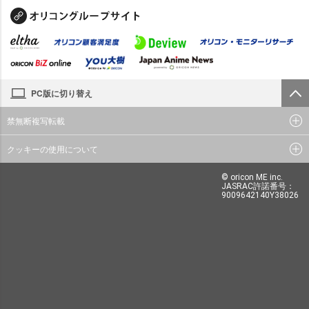
PC版に切り替え
禁無断複写転載
クッキーの使用について
© oricon ME inc.
JASRAC許諾番号：
9009642140Y38026