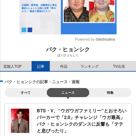
Powered by 
GliaStudios
パク・ヒョンシク
M
ぱくひょんしく
u
t
芸能人TOP
記事
作品
ランキング
TV出演
e
パク・ヒョンシクの記事・ニュース・速報
すべて
ニュース
特集
BTS・V、“ウガウガファミリー”とおそろい
パーカーで「2.0」チャレンジ「ウガ最高」
パク・ヒョンシクのダンスに反響も「テテ
と息ぴったり」