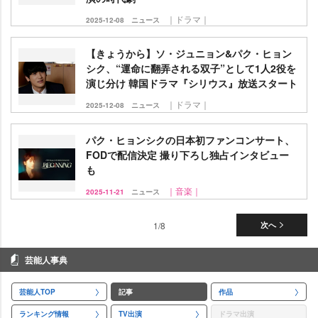
｜ドラマ｜
2025-12-08
ニュース
【きょうから】ソ・ジュニョン&パク・ヒョン
シク、“運命に翻弄される双子”として1人2役を
演じ分け 韓国ドラマ『シリウス』放送スタート
｜ドラマ｜
2025-12-08
ニュース
パク・ヒョンシクの日本初ファンコンサート、
FODで配信決定 撮り下ろし独占インタビュー
も
｜音楽｜
2025-11-21
ニュース
1/8
次へ
芸能人事典
芸能人TOP
記事
作品
ランキング情報
TV出演
ドラマ出演