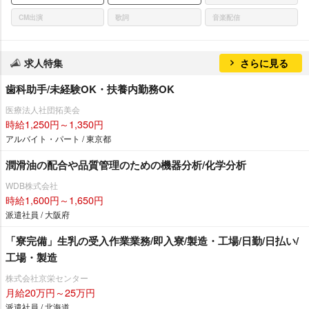
CM出演
歌詞
音楽配信
求人特集
さらに見る
歯科助手/未経験OK・扶養内勤務OK
医療法人社団拓美会
時給1,250円～1,350円
アルバイト・パート / 東京都
潤滑油の配合や品質管理のための機器分析/化学分析
WDB株式会社
時給1,600円～1,650円
派遣社員 / 大阪府
「寮完備」生乳の受入作業業務/即入寮/製造・工場/日勤/日払い/
工場・製造
株式会社京栄センター
月給20万円～25万円
派遣社員 / 北海道