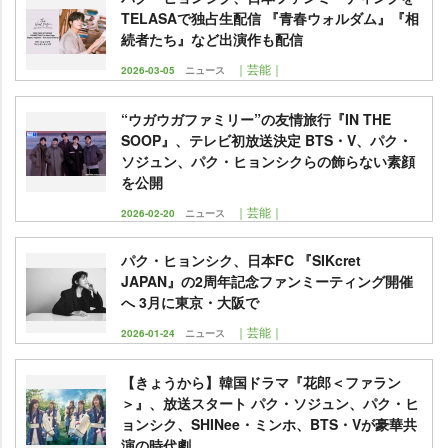
TELASAで独占生配信 『青春ウォルダム』『相
続者たち』など出演作も配信
｜芸能｜
2026-03-05
ニュース
“ウガウガファミリー”の友情旅行『IN THE
SOOP』、テレビ初放送決定 BTS・V、パク・
ソジュン、パク・ヒョンシクらの飾らない素顔
を公開
｜芸能｜
2026-02-20
ニュース
パク・ヒョンシク、日本FC 『SIKcret
JAPAN』の2周年記念ファンミーティング開催
へ 3月に東京・大阪で
｜芸能｜
2026-01-24
ニュース
【きょうから】韓国ドラマ『花郎＜ファラン
＞』、放送スタート パク・ソジュン、パク・ヒ
ョンシク、SHINee・ミンホ、BTS・Vが豪華共
演の時代劇