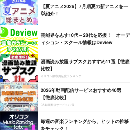
【夏アニメ2026】7月期夏の新アニメを一
挙紹介！
芸能界を志す10代～20代を応援！ オーデ
ィション・スクール情報はDeview
漫画読み放題サブスクおすすめ11選【徹底
比較】
オリコン顧客満足度ランキング
2026年動画配信サービスおすすめ40選
【徹底比較】
CS動画配信サービス20選
毎週の音楽ランキングから、ヒットの推移
をチェック！