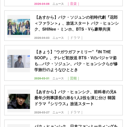
｜音楽｜
2026-04-06
ニュース
【あすから】パク・ソジュンの初時代劇『花郎
＜ファラン＞』、放送スタート パク・ヒョンシ
ク、SHINee・ミンホ、BTS・Vら豪華共演
｜ドラマ｜
2026-04-03
ニュース
【きょう】“ウガウガファミリー”『IN THE
SOOP』、テレビ初放送 BTS・Vのパジャマ姿
も…パク・ソジュン、パク・ヒョンシクらが修
学旅行のようなひととき
｜芸能｜
2026-03-31
ニュース
【あすから】パク・ヒョンシク、前科者の兄&
最年少刑事課長の弟を1人2役を演じ分け 韓国
ドラマ『シリウス』放送スタート
｜ドラマ｜
2026-03-27
ニュース
パク・ヒョンシク、日本ファンミーティングを