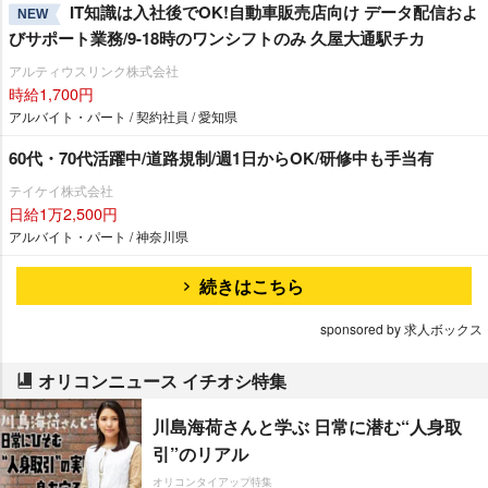
IT知識は入社後でOK!自動車販売店向け データ配信およ
NEW
びサポート業務/9-18時のワンシフトのみ 久屋大通駅チカ
アルティウスリンク株式会社
時給1,700円
アルバイト・パート / 契約社員 / 愛知県
60代・70代活躍中/道路規制/週1日からOK/研修中も手当有
テイケイ株式会社
日給1万2,500円
アルバイト・パート / 神奈川県
続きはこちら
sponsored by 求人ボックス
オリコンニュース イチオシ特集
川島海荷さんと学ぶ 日常に潜む“人身取
引”のリアル
オリコンタイアップ特集