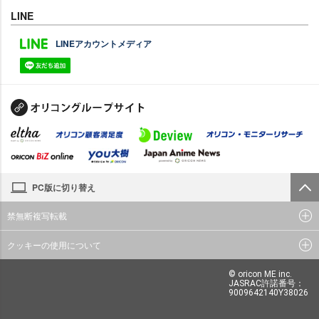
LINE
LINEアカウントメディア
PC版に切り替え
禁無断複写転載
クッキーの使用について
© oricon ME inc.
JASRAC許諾番号：
9009642140Y38026