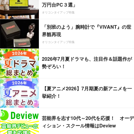
万円台PC３選」
オリコンタイアップ特集
「別班のよう」腕時計で『VIVANT』の世
界観再現
オリコンタイアップ特集
2026年7月夏ドラマも、注目作＆話題作が
勢ぞろい！
【夏アニメ2026】7月期夏の新アニメを一
挙紹介！
芸能界を志す10代～20代を応援！ オーデ
ィション・スクール情報はDeview