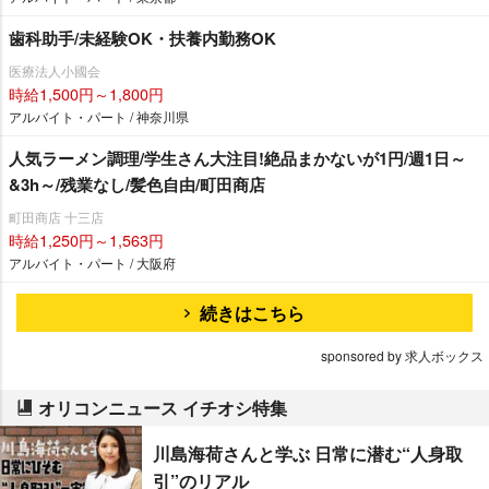
歯科助手/未経験OK・扶養内勤務OK
医療法人小國会
時給1,500円～1,800円
アルバイト・パート / 神奈川県
人気ラーメン調理/学生さん大注目!絶品まかないが1円/週1日～
&3h～/残業なし/髪色自由/町田商店
町田商店 十三店
時給1,250円～1,563円
アルバイト・パート / 大阪府
続きはこちら
sponsored by 求人ボックス
オリコンニュース イチオシ特集
川島海荷さんと学ぶ 日常に潜む“人身取
引”のリアル