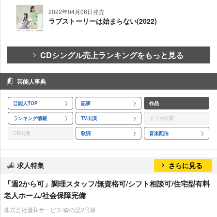
2022年04月06日発売
ラブストーリーは始まらない(2022)
CDシングル売上ランキングをもっと見る
芸能人事典
芸能人TOP
記事
作品
ランキング情報
TV出演
ドラマ出演
CM出演
歌詞
音楽配信
求人特集
さらに見る
「週2から可」調理スタッフ/無資格可/シフト相談可/住宅型有料
老人ホーム/社会保障完備
株式会社優和サービス/森の里2号棟