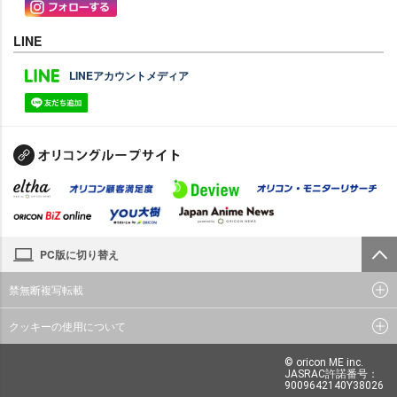
LINE
LINEアカウントメディア
PC版に切り替え
禁無断複写転載
クッキーの使用について
© oricon ME inc.
JASRAC許諾番号：
9009642140Y38026