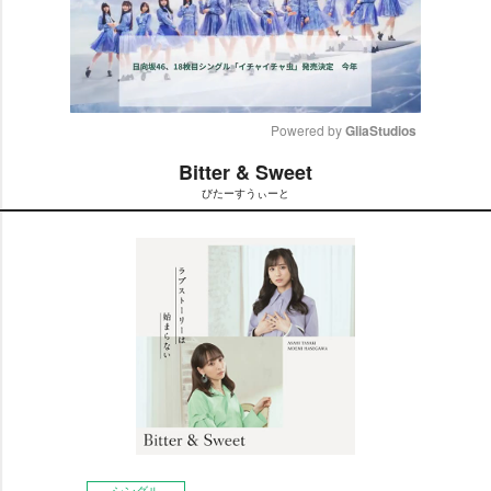
Powered by 
GliaStudios
Bitter & Sweet
M
びたーすうぃーと
u
t
e
シングル