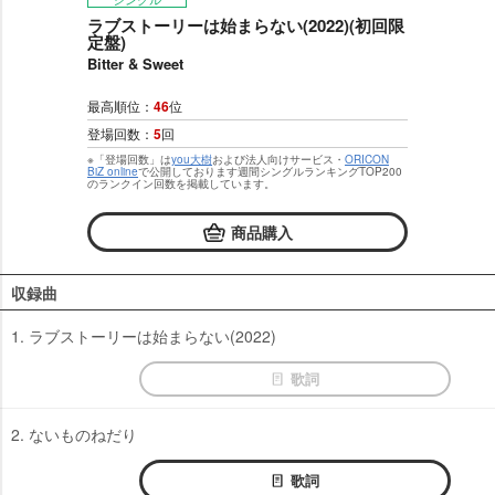
ラブストーリーは始まらない(2022)(初回限
定盤)
Bitter & Sweet
最高順位：
46
位
登場回数：
5
回
※「登場回数」は
you大樹
および法人向けサービス・
ORICON
BiZ online
で公開しております週間シングルランキングTOP200
のランクイン回数を掲載しています。
商品購入
収録曲
1. ラブストーリーは始まらない(2022)
歌詞
2. ないものねだり
歌詞