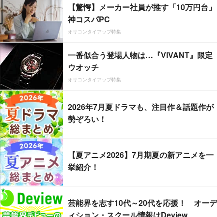
【驚愕】メーカー社員が推す「10万円台」
神コスパPC
オリコンタイアップ特集
一番似合う登場人物は…『VIVANT』限定
ウオッチ
オリコンタイアップ特集
2026年7月夏ドラマも、注目作＆話題作が
勢ぞろい！
【夏アニメ2026】7月期夏の新アニメを一
挙紹介！
芸能界を志す10代～20代を応援！ オーデ
ィション・スクール情報はDeview