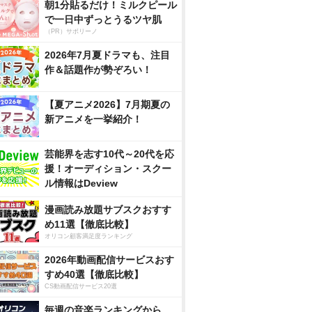
朝1分貼るだけ！ミルクピール
で一日中ずっとうるツヤ肌
（PR）サボリーノ
2026年7月夏ドラマも、注目
作＆話題作が勢ぞろい！
【夏アニメ2026】7月期夏の
新アニメを一挙紹介！
芸能界を志す10代～20代を応
援！オーディション・スクー
ル情報はDeview
漫画読み放題サブスクおすす
め11選【徹底比較】
オリコン顧客満足度ランキング
2026年動画配信サービスおす
すめ40選【徹底比較】
CS動画配信サービス20選
毎週の音楽ランキングから、