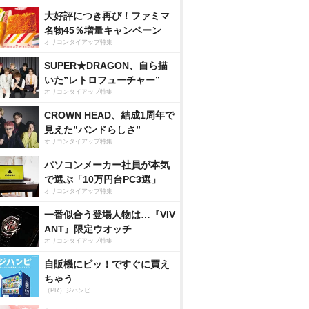
大好評につき再び！ファミマ
名物45％増量キャンペーン
オリコンタイアップ特集
SUPER★DRAGON、自ら描
いた”レトロフューチャー”
オリコンタイアップ特集
CROWN HEAD、結成1周年で
見えた”バンドらしさ”
オリコンタイアップ特集
パソコンメーカー社員が本気
で選ぶ「10万円台PC3選」
オリコンタイアップ特集
一番似合う登場人物は…『VIV
ANT』限定ウオッチ
オリコンタイアップ特集
自販機にピッ！ですぐに買え
ちゃう
（PR）ジハンピ