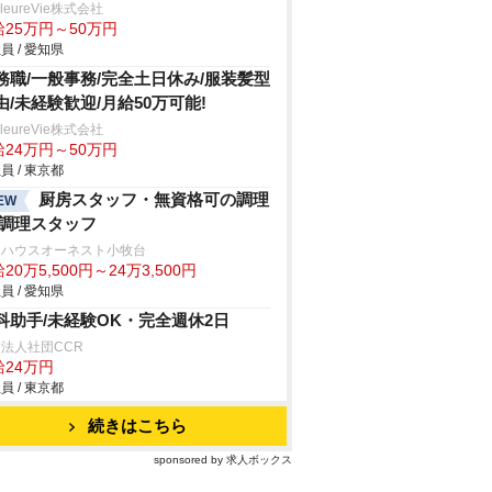
lleureVie株式会社
給25万円～50万円
員 / 愛知県
務職/一般事務/完全土日休み/服装髪型
由/未経験歓迎/月給50万可能!
lleureVie株式会社
給24万円～50万円
員 / 東京都
厨房スタッフ・無資格可の調理
EW
/調理スタッフ
アハウスオーネスト小牧台
20万5,500円～24万3,500円
員 / 愛知県
科助手/未経験OK・完全週休2日
法人社団CCR
給24万円
員 / 東京都
続きはこちら
sponsored by 求人ボックス