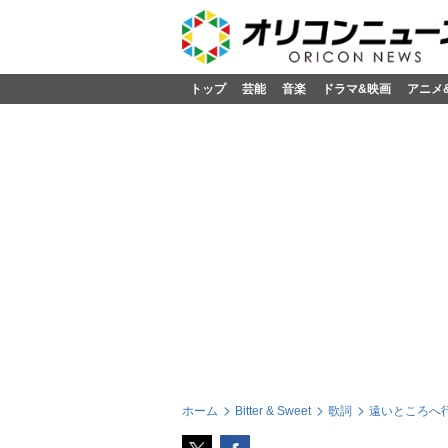
トップ
芸能
音楽
ドラマ&映画
アニメ
ホーム
Bitter & Sweet
歌詞
遠いところへ