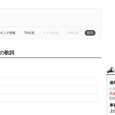
キング情報
TV出演
ドラマ出演
CM出演
歌詞
の歌詞
歯
医
月
正社
事
上