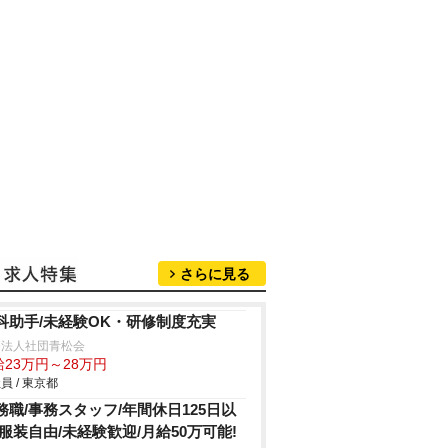
さらに見る
科助手/未経験OK・研修制度充実
療法人社団青松会
給23万円～28万円
員 / 東京都
務職/事務スタッフ/年間休日125日以
/服装自由/未経験歓迎/月給50万可能!