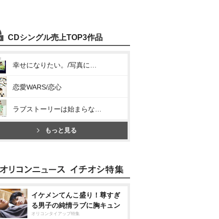
CDシングル売上TOP3作品
幸せになりたい。/写真には残らないシュート
恋愛WARS/恋心
ラブストーリーは始まらない(2022)
もっと見る
イケメンてんこ盛り！尊すぎ
る男子の純情ラブに胸キュン
オリコンタイアップ特集