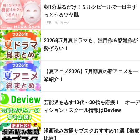
朝1分貼るだけ！ミルクピールで一日中ず
っとうるツヤ肌
（PR）サボリーノ
2026年7月夏ドラマも、注目作＆話題作が
勢ぞろい！
【夏アニメ2026】7月期夏の新アニメを一
挙紹介！
芸能界を志す10代～20代を応援！ オーデ
ィション・スクール情報はDeview
漫画読み放題サブスクおすすめ11選【徹底
比較】