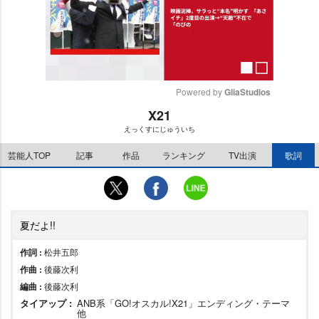
Powered by 
GliaStudios
X21
M
えっくすにじゅういち
u
t
芸能人TOP
記事
作品
ランキング
TV出演
歌詞
e
夏だよ!!
作詞 :
松井五郎
作曲 :
後藤次利
編曲 :
後藤次利
タイアップ :
ANB系「GO!オスカル!X21」エンディング・テーマ
他