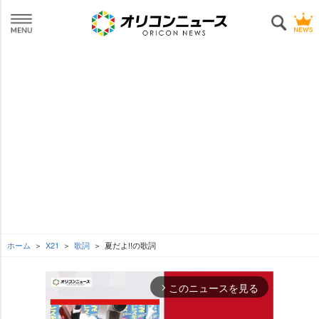
ホーム
X21
歌詞
夏だよ!!の歌詞
このニュースを見る
arrow_forward_ios