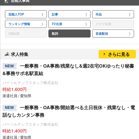
芸能人事典
芸能人TOP
記事
作品
ランキング情報
TV出演
ドラマ出演
CM出演
歌詞
音楽配信
求人特集
さらに見る
一般事務・OA事務/残業なし&週2在宅OKゆったり秘書
NEW
&事務サポ名駅直結
パーソルテンプスタッフ株式会社
時給1,600円
派遣社員 / 愛知県
一般事務・OA事務/開始選べる土日祝休・残業なし・電
NEW
話なしカンタン事務
パーソルテンプスタッフ株式会社
時給1,400円
派遣社員 / 愛知県