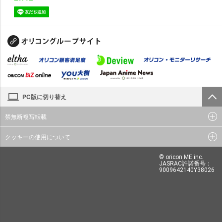
PC版に切り替え
禁無断複写転載
クッキーの使用について
© oricon ME inc.
JASRAC許諾番号：
9009642140Y38026