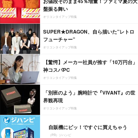
お値段そのまま45％増量！ファミマ夏の大
盤振る舞い
オリコンタイアップ特集
SUPER★DRAGON、自ら描いた”レトロ
フューチャー”
オリコンタイアップ特集
【驚愕】メーカー社員が推す「10万円台」
神コスパPC
オリコンタイアップ特集
「別班のよう」腕時計で『VIVANT』の世
界観再現
オリコンタイアップ特集
自販機にピッ！ですぐに買えちゃう
（PR）ジハンピ