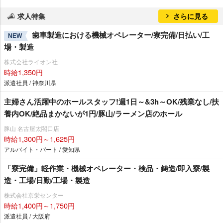
求人特集
さらに見る
歯車製造における機械オペレーター/寮完備/日払い/工
NEW
場・製造
株式会社ライオン社
時給1,350円
派遣社員 / 神奈川県
主婦さん活躍中のホールスタッフ!週1日～&3h～OK/残業なし/扶
養内OK/絶品まかないが1円/豚山/ラーメン店のホール
豚山 名古屋太閤口店
時給1,300円～1,625円
アルバイト・パート / 愛知県
「寮完備」軽作業・機械オペレーター・検品・鋳造/即入寮/製
造・工場/日勤/工場・製造
株式会社京栄センター
時給1,400円～1,750円
派遣社員 / 大阪府