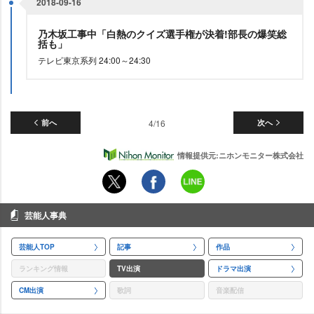
2018-09-16
乃木坂工事中「白熱のクイズ選手権が決着!部長の爆笑総
括も」
テレビ東京系列 24:00～24:30
前へ
4/16
次へ
情報提供元:ニホンモニター株式会社
芸能人事典
芸能人TOP
記事
作品
ランキング情報
TV出演
ドラマ出演
CM出演
歌詞
音楽配信