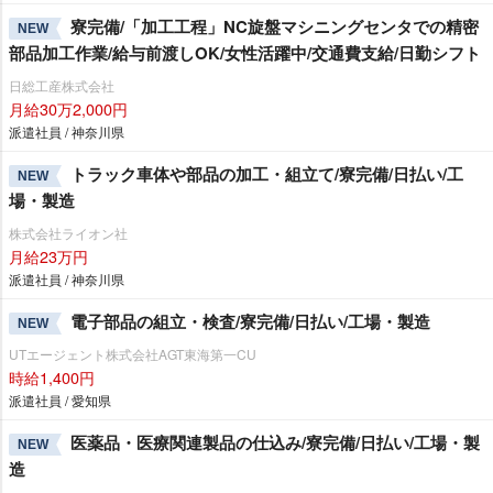
寮完備/「加工工程」NC旋盤マシニングセンタでの精密
NEW
部品加工作業/給与前渡しOK/女性活躍中/交通費支給/日勤シフト
日総工産株式会社
月給30万2,000円
派遣社員 / 神奈川県
トラック車体や部品の加工・組立て/寮完備/日払い/工
NEW
場・製造
株式会社ライオン社
月給23万円
派遣社員 / 神奈川県
電子部品の組立・検査/寮完備/日払い/工場・製造
NEW
UTエージェント株式会社AGT東海第一CU
時給1,400円
派遣社員 / 愛知県
医薬品・医療関連製品の仕込み/寮完備/日払い/工場・製
NEW
造