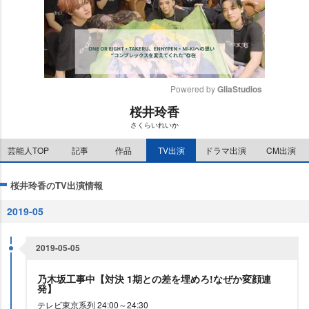
Powered by 
GliaStudios
桜井玲香
M
さくらいれいか
u
t
芸能人TOP
記事
作品
TV出演
ドラマ出演
CM出演
e
桜井玲香のTV出演情報
2019-05
2019-05-05
乃木坂工事中【対決 1期との差を埋めろ!なぜか変顔連
発】
テレビ東京系列 24:00～24:30