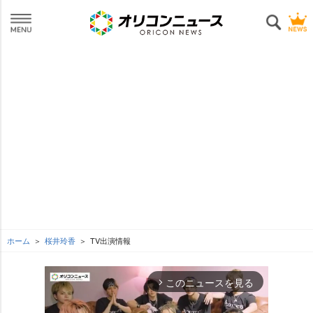
ホーム
桜井玲香
TV出演情報
このニュースを見る
arrow_forward_ios