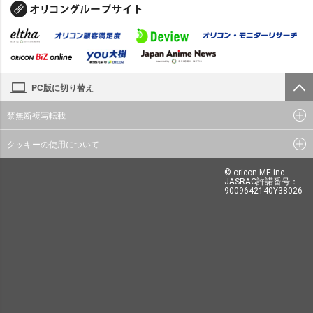
PC版に切り替え
禁無断複写転載
クッキーの使用について
© oricon ME inc.
JASRAC許諾番号：
9009642140Y38026