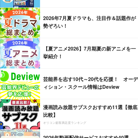
2026年7月夏ドラマも、注目作＆話題作が
勢ぞろい！
【夏アニメ2026】7月期夏の新アニメを一
挙紹介！
芸能界を志す10代～20代を応援！ オーデ
ィション・スクール情報はDeview
漫画読み放題サブスクおすすめ11選【徹底
比較】
オリコン顧客満足度ランキング
2026年動画配信サービスおすすめ40選