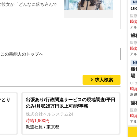
N
な彼女が「どんなに落ち込んで
O
医
時給
アル
歯
医
時給
この芸能人のトップへ
アル
N
梱
場
求人検索
UT
時給
派遣
ひとり
出張あり/行政関連サービスの現地調査/平日
歯
のみ/月収28万円以上可能/事務
医
株式会社ベルシステム24
時給
時給1,900円
アル
派遣社員 / 東京都