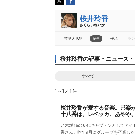
桜井玲香
さくらいれいか
芸能人TOP
記事
作品
ラン
桜井玲香の記事・ニュース・
すべて
1～1／1
件
桜井玲香が愛する音楽。邦楽か
十八番は、レベッカ、あやや
乃木坂46の初代キャプテンとしてアイ
香さん。昨年9月にグループを卒業し