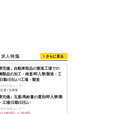
さらに見る
寮完備」自動車部品の製造工場での
鋼製品の加工・検査/即入寮/製造・工
/日勤/日払い/工場・製造
式会社京栄センター
社員 / 北海道
寮完備」玉葱/馬鈴薯の選別/即入寮/製
・工場/日勤/日払い
式会社京栄センター
1,082円～1,353円