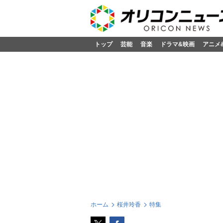
トップ
芸能
音楽
ドラマ&映画
アニメ
ホーム
桜井玲香
特集