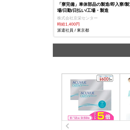
「寮完備」車体部品の製造/即入寮/
場/日勤/日払い/工場・製造
株式会社京栄センター
時給1,400円
派遣社員 / 東京都