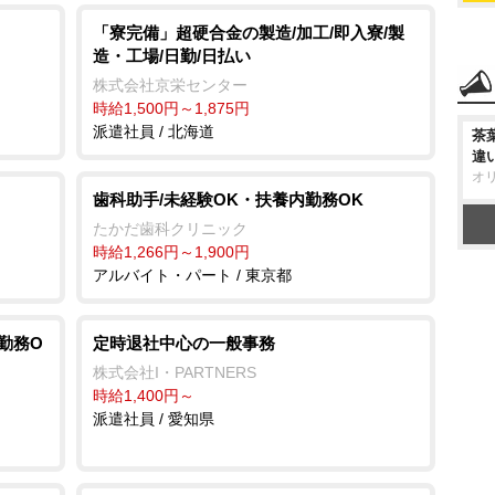
「寮完備」超硬合金の製造/加工/即入寮/製
造・工場/日勤/日払い
株式会社京栄センター
時給1,500円～1,875円
派遣社員 / 北海道
茶
違
オ
歯科助手/未経験OK・扶養内勤務OK
たかだ歯科クリニック
時給1,266円～1,900円
アルバイト・パート / 東京都
勤務O
定時退社中心の一般事務
株式会社I・PARTNERS
時給1,400円～
派遣社員 / 愛知県