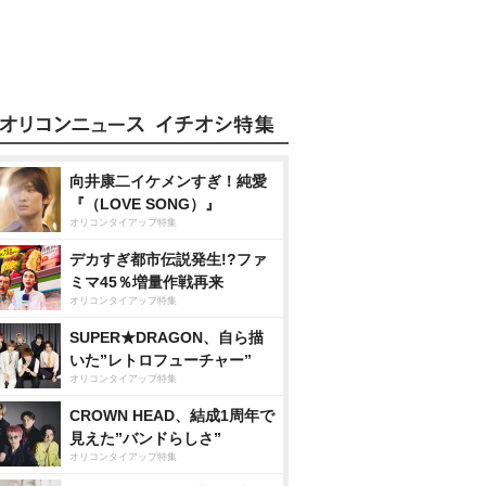
向井康二イケメンすぎ！純愛
『（LOVE SONG）』
オリコンタイアップ特集
デカすぎ都市伝説発生!?ファ
ミマ45％増量作戦再来
オリコンタイアップ特集
SUPER★DRAGON、自ら描
いた”レトロフューチャー”
オリコンタイアップ特集
CROWN HEAD、結成1周年で
見えた”バンドらしさ”
オリコンタイアップ特集