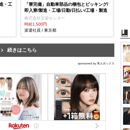
製造・工
「寮完備」自動車部品の梱包とピッキング/
即入寮/製造・工場/日勤/日払い/工場・製造
株式会社京栄センター
時給1,500円
派遣社員 / 東京都
続きはこちら
sponsored by 求人ボックス