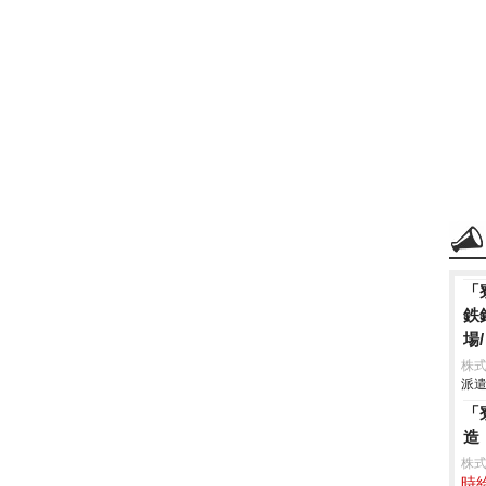
「
鉄
場
株
派遣
「
造
株
時給