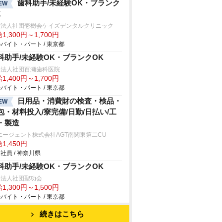
歯科助手/未経験OK・ブランク
EW
K
療法人社団壱樹会ケイズデンタルクリニック
1,300円～1,700円
バイト・パート / 東京都
科助手/未経験OK・ブランクOK
療法人社団百瀬歯科医院
1,400円～1,700円
バイト・パート / 東京都
日用品・消費財の検査・検品・
EW
包・材料投入/寮完備/日勤/日払い/工
・製造
エージェント株式会社AGT南関東第二CU
1,450円
社員 / 神奈川県
科助手/未経験OK・ブランクOK
療法人社団聖功会
1,300円～1,500円
バイト・パート / 東京都
続きはこちら