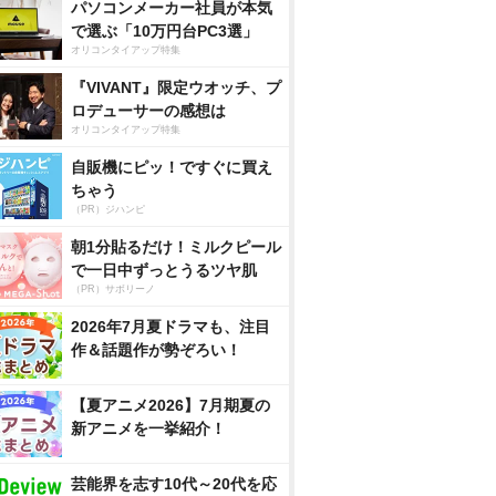
パソコンメーカー社員が本気
で選ぶ「10万円台PC3選」
オリコンタイアップ特集
『VIVANT』限定ウオッチ、プ
ロデューサーの感想は
オリコンタイアップ特集
自販機にピッ！ですぐに買え
ちゃう
（PR）ジハンピ
朝1分貼るだけ！ミルクピール
で一日中ずっとうるツヤ肌
（PR）サボリーノ
2026年7月夏ドラマも、注目
作＆話題作が勢ぞろい！
【夏アニメ2026】7月期夏の
新アニメを一挙紹介！
芸能界を志す10代～20代を応