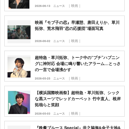
｜映画｜
2026-06-13
ニュース
映画『モブ子の恋』早瀬憩、唐田えりか、草川
拓弥、荒木飛羽“恋の応援団”場面写真
｜映画｜
2026-06-02
ニュース
超特急・草川拓弥、トーク中の“プチ”ハプニン
グに神対応 会場に鳴り響いたアラーム…とっさ
の一言で会場沸かす
｜映画｜
2026-05-25
ニュース
【横浜国際映画祭】超特急・草川拓弥、シック
な黒スーツでレッドカーペット 竹中直人、根岸
拓哉らと笑顔
｜映画｜
2026-05-03
ニュース
『晩餐ブルース Special』井之脇海&金子大地&