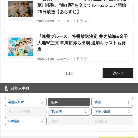
草川拓弥、“亀1匹”を交えてルームシェア開始
28日放送【あらすじ】
｜ドラマ｜
2026-03-28
ニュース
『晩餐ブルース』特番放送決定 井之脇海&金子
大地W主演 草川拓弥ら出演 追加キャストも発
表
｜ドラマ｜
2026-03-20
ニュース
1/12
次へ
芸能人事典
芸能人TOP
記事
作品
ランキング情報
TV出演
ドラマ出演
CM出演
歌詞
音楽配信