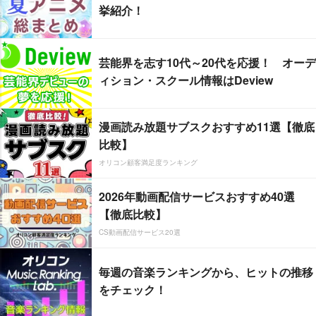
挙紹介！
芸能界を志す10代～20代を応援！ オーデ
ィション・スクール情報はDeview
漫画読み放題サブスクおすすめ11選【徹底
比較】
オリコン顧客満足度ランキング
2026年動画配信サービスおすすめ40選
【徹底比較】
CS動画配信サービス20選
毎週の音楽ランキングから、ヒットの推移
をチェック！