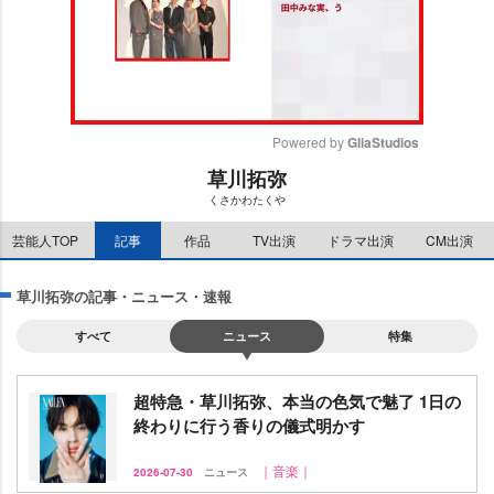
Powered by 
GliaStudios
草川拓弥
M
くさかわたく
u
t
芸能人TOP
記事
作品
TV出演
ドラマ出演
CM出演
e
草川拓弥の記事・ニュース・速報
すべて
ニュース
特集
超特急・草川拓弥、本当の色気で魅了 1日の
終わりに行う香りの儀式明かす
｜音楽｜
2026-07-30
ニュース