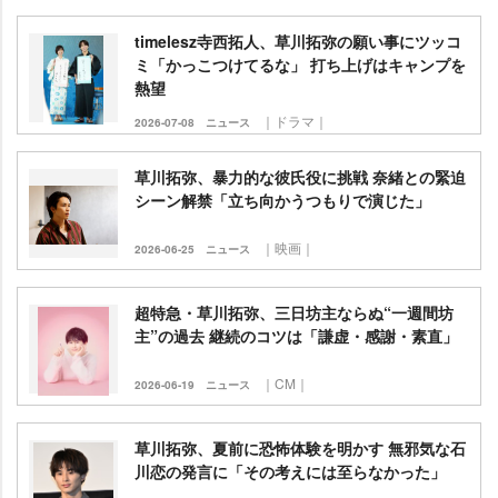
timelesz寺西拓人、草川拓弥の願い事にツッコ
ミ「かっこつけてるな」 打ち上げはキャンプを
熱望
｜ドラマ｜
2026-07-08
ニュース
草川拓弥、暴力的な彼氏役に挑戦 奈緒との緊迫
シーン解禁「立ち向かうつもりで演じた」
｜映画｜
2026-06-25
ニュース
超特急・草川拓弥、三日坊主ならぬ“一週間坊
主”の過去 継続のコツは「謙虚・感謝・素直」
｜CM｜
2026-06-19
ニュース
草川拓弥、夏前に恐怖体験を明かす 無邪気な石
川恋の発言に「その考えには至らなかった」