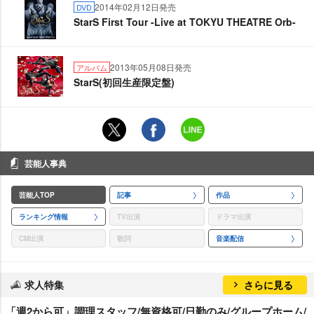
2014年02月12日発売
DVD
StarS First Tour -Live at TOKYU THEATRE Orb-
2013年05月08日発売
アルバム
StarS(初回生産限定盤)
芸能人事典
芸能人TOP
記事
作品
ランキング情報
TV出演
ドラマ出演
CM出演
歌詞
音楽配信
求人特集
さらに見る
「週2から可」調理スタッフ/無資格可/日勤のみ/グループホーム/