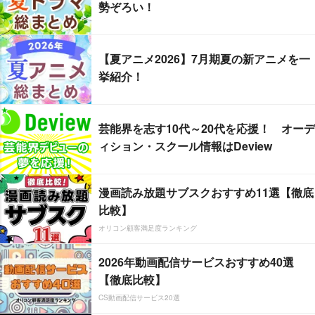
勢ぞろい！
【夏アニメ2026】7月期夏の新アニメを一
挙紹介！
芸能界を志す10代～20代を応援！ オーデ
ィション・スクール情報はDeview
漫画読み放題サブスクおすすめ11選【徹底
比較】
オリコン顧客満足度ランキング
2026年動画配信サービスおすすめ40選
【徹底比較】
CS動画配信サービス20選