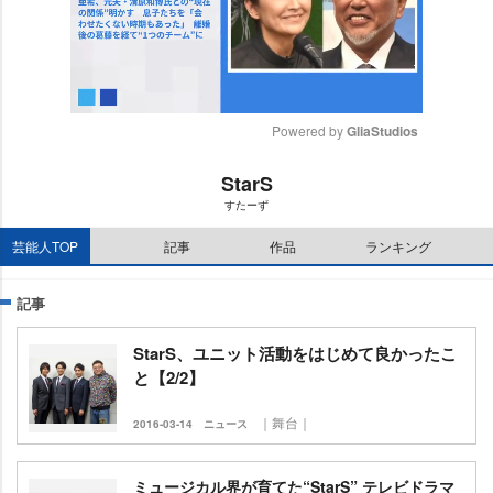
Powered by 
GliaStudios
M
StarS
u
すたーず
t
e
芸能人TOP
記事
作品
ランキング
記事
StarS、ユニット活動をはじめて良かったこ
と【2/2】
｜舞台｜
2016-03-14
ニュース
ミュージカル界が育てた“StarS” テレビドラマ