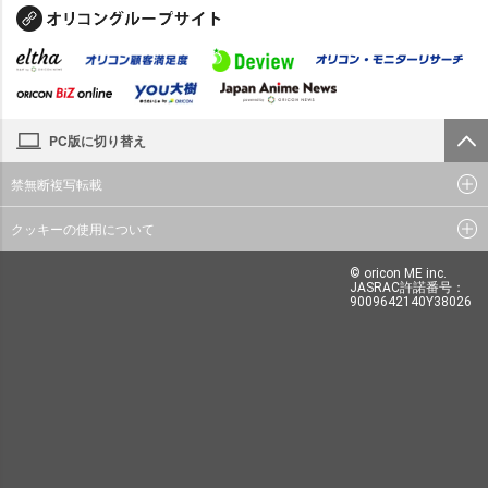
PC版に切り替え
禁無断複写転載
クッキーの使用について
© oricon ME inc.
JASRAC許諾番号：
9009642140Y38026