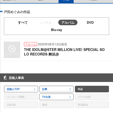
戸田めぐみの作品
すべて
アルバム
DVD
シングル
Blu-ray
2025年08月13日発売
アルバム
THE IDOLM@STER MILLION LIVE! SPECIAL SO
LO RECORDS 舞浜歩
芸能人事典
芸能人TOP
記事
作品
ランキング情報
TV出演
ドラマ出演
CM出演
歌詞
音楽配信