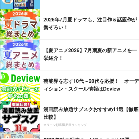
2026年7月夏ドラマも、注目作＆話題作が
勢ぞろい！
【夏アニメ2026】7月期夏の新アニメを一
挙紹介！
芸能界を志す10代～20代を応援！ オーデ
ィション・スクール情報はDeview
漫画読み放題サブスクおすすめ11選【徹底
比較】
オリコン顧客満足度ランキング