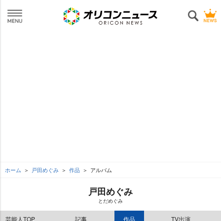
ホーム
戸田めぐみ
作品
アルバム
戸田めぐみ
とだめぐみ
芸能人TOP
記事
作品
TV出演