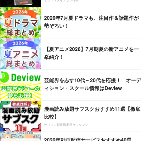
オリコンタイアップ特集
2026年7月夏ドラマも、注目作＆話題作が
勢ぞろい！
【夏アニメ2026】7月期夏の新アニメを一
挙紹介！
芸能界を志す10代～20代を応援！ オーデ
ィション・スクール情報はDeview
漫画読み放題サブスクおすすめ11選【徹底
比較】
オリコン顧客満足度ランキング
2026年動画配信サービスおすすめ40選