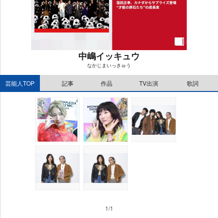
中嶋イッキュウ
なかじまいっきゅう
M
芸能人TOP
記事
作品
TV出演
歌詞
u
t
e
1/1