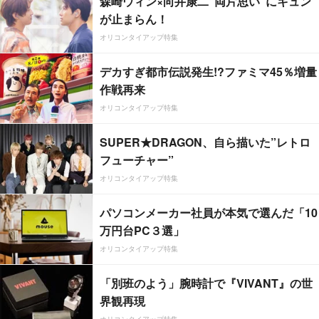
森崎ウィン×向井康二“両片思い”にキュン
が止まらん！
オリコンタイアップ特集
デカすぎ都市伝説発生!?ファミマ45％増量
作戦再来
オリコンタイアップ特集
SUPER★DRAGON、自ら描いた”レトロ
フューチャー”
オリコンタイアップ特集
パソコンメーカー社員が本気で選んだ「10
万円台PC３選」
オリコンタイアップ特集
「別班のよう」腕時計で『VIVANT』の世
界観再現