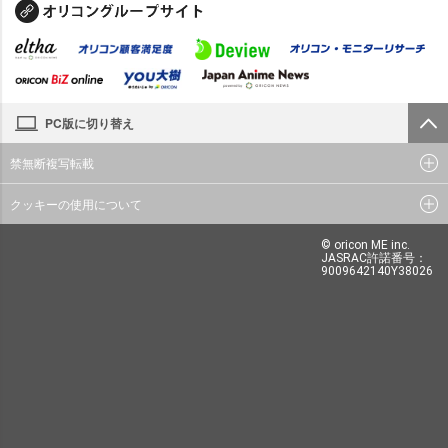
PC版に切り替え
禁無断複写転載
クッキーの使用について
© oricon ME inc.
JASRAC許諾番号：
9009642140Y38026