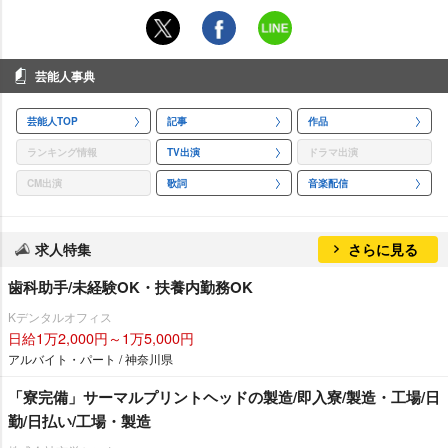
芸能人事典
芸能人TOP
記事
作品
ランキング情報
TV出演
ドラマ出演
CM出演
歌詞
音楽配信
求人特集
さらに見る
歯科助手/未経験OK・扶養内勤務OK
Kデンタルオフィス
日給1万2,000円～1万5,000円
アルバイト・パート / 神奈川県
「寮完備」サーマルプリントヘッドの製造/即入寮/製造・工場/日
勤/日払い/工場・製造