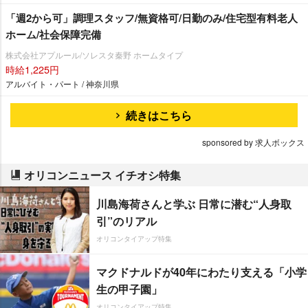
「週2から可」調理スタッフ/無資格可/日勤のみ/住宅型有料老人
ホーム/社会保障完備
株式会社アプルール/ソレスタ秦野 ホームタイプ
時給1,225円
アルバイト・パート / 神奈川県
続きはこちら
sponsored by 求人ボックス
オリコンニュース イチオシ特集
川島海荷さんと学ぶ 日常に潜む“人身取
引”のリアル
オリコンタイアップ特集
マクドナルドが40年にわたり支える「小学
生の甲子園」
オリコンタイアップ特集