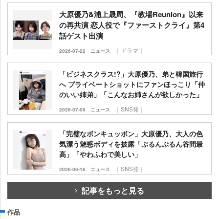
大原優乃&浦上晟周、『教場Reunion』以来
の再共演 恋人役で『ファーストクライ』第4
話ゲスト出演
｜ドラマ｜
2026-07-22
ニュース
「ビジネスクラス!?」大原優乃、弟と韓国旅行
へ プライベートショットにファンほっこり「仲
のいい姉弟」「こんなお姉さんが欲しかった」
｜SNS発｜
2026-07-09
ニュース
「完璧なボンキュッボン」大原優乃、大人の色
気漂う魅惑ボディを披露「ぷるんぷるん谷間最
高」「やわふわで美しい」
｜SNS発｜
2026-06-16
ニュース
記事をもっと見る
作品