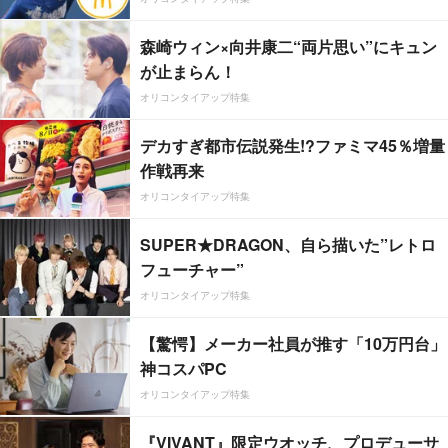
森崎ウィン×向井康二“両片思い”にキュン
が止まらん！
オリコンタイアップ特集
デカすぎ都市伝説発生!?ファミマ45％増量
作戦再来
オリコンタイアップ特集
SUPER★DRAGON、自ら描いた”レトロ
フューチャー”
オリコンタイアップ特集
【驚愕】メーカー社員が推す「10万円台」
神コスパPC
オリコンタイアップ特集
『VIVANT』限定ウオッチ、プロデューサ