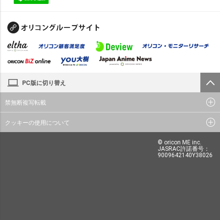
PC版に切り替え
禁無断複写転載
クッキーの使用について
© oricon ME inc.
JASRAC許諾番号：
9009642140Y38026