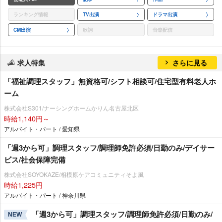
ランキング情報
TV出演
ドラマ出演
CM出演
歌詞
音楽配信
求人特集
さらに見る
「福祉調理スタッフ」無資格可/シフト相談可/住宅型有料老人ホ
ーム
株式会社S301/ナーシングホームかりん名古屋北区
時給1,140円～
アルバイト・パート / 愛知県
「週3から可」調理スタッフ/調理師免許必須/日勤のみ/デイサー
ビス/社会保障完備
株式会社SOYOKAZE/相模原ケアコミュニティそよ風
時給1,225円
アルバイト・パート / 神奈川県
「週3から可」調理スタッフ/調理師免許必須/日勤のみ/
NEW