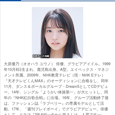
大原優乃（オオハラ ユウノ） 俳優、グラビアアイドル。1999
年10月8日生まれ、鹿児島出身。A型。エイベックス・マネジ
メント所属。2009年、NHK教育テレビ（現・NHK Eテレ）
『天才テレビくんMAX』のオーディションに合格をし、同年
11月、ダンス＆ボーカルグループ・Dream5としてCDデビュ
ー。14年、シングル「ようかい体操第一」が大ヒットし、同
年の『NHK紅白歌合戦』に出場。16年、グループ活動終了後
は、ファッション誌『ラブベリー』の専属モデルとして活
動。17年、「週刊プレイボーイ」でグラビアデビュー。俳優
として、ドラマ『3年A組―今から皆さんは、人質です―』