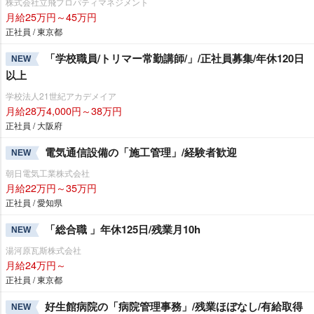
株式会社立飛プロパティマネジメント
月給25万円～45万円
正社員 / 東京都
「学校職員/トリマー常勤講師/」/正社員募集/年休120日
NEW
以上
学校法人21世紀アカデメイア
月給28万4,000円～38万円
正社員 / 大阪府
電気通信設備の「施工管理」/経験者歓迎
NEW
朝日電気工業株式会社
月給22万円～35万円
正社員 / 愛知県
「総合職 」年休125日/残業月10h
NEW
湯河原瓦斯株式会社
月給24万円～
正社員 / 東京都
好生館病院の「病院管理事務」/残業ほぼなし/有給取得
NEW