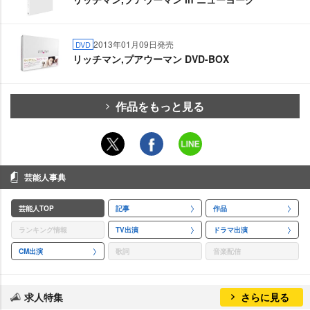
2013年01月09日発売
DVD
リッチマン,プアウーマン DVD-BOX
作品をもっと見る
芸能人事典
芸能人TOP
記事
作品
ランキング情報
TV出演
ドラマ出演
CM出演
歌詞
音楽配信
求人特集
さらに見る