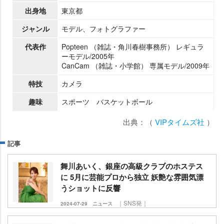
出身地
東京都
ジャンル
モデル、フォトグラファー
代表作
Popteen （雑誌・角川春樹事務所） レギュラ
ーモデル/2005年
CanCam （雑誌・小学館） 専属モデル/2009年
特技
カメラ
趣味
スポーツ バスケットボール
出典：（
VIPタイムズ社
）
記事
舞川あいく、銀座の高級クラブのホステス
に 5月に芸能プロから独立 妖艶な雰囲気漂
うショットに反響
｜SNS発｜
2024-07-29
ニュース