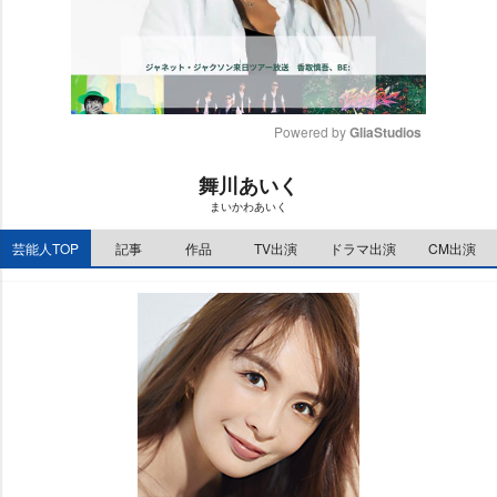
Powered by 
GliaStudios
M
舞川あいく
u
まいかわあいく
t
e
芸能人TOP
記事
作品
TV出演
ドラマ出演
CM出演