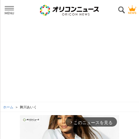
ホーム
舞川あいく
このニュースを見る
arrow_forward_ios