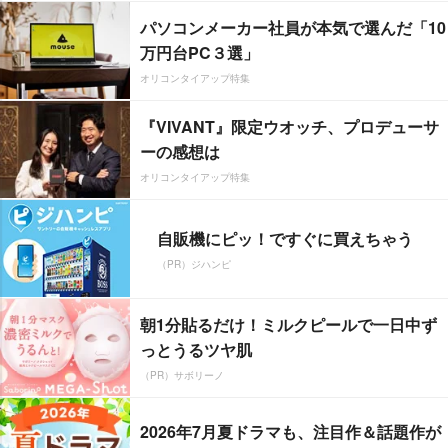
パソコンメーカー社員が本気で選んだ「10
万円台PC３選」
オリコンタイアップ特集
『VIVANT』限定ウオッチ、プロデューサ
ーの感想は
オリコンタイアップ特集
自販機にピッ！ですぐに買えちゃう
（PR）ジハンピ
朝1分貼るだけ！ミルクピールで一日中ず
っとうるツヤ肌
（PR）サボリーノ
2026年7月夏ドラマも、注目作＆話題作が