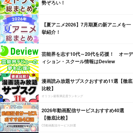
勢ぞろい！
【夏アニメ2026】7月期夏の新アニメを一
挙紹介！
芸能界を志す10代～20代を応援！ オーデ
ィション・スクール情報はDeview
漫画読み放題サブスクおすすめ11選【徹底
比較】
オリコン顧客満足度ランキング
2026年動画配信サービスおすすめ40選
【徹底比較】
CS動画配信サービス20選