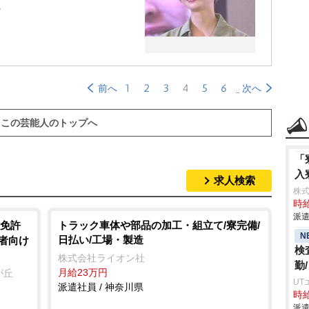
。
1
2
3
4
5
6
前へ
次へ
この芸能人のトップへ
「
入
求人検索
株
時給
派遣
免許
トラック車体や部品の加工・組立て/寮完備/
N
日払い/工場・製造
齢者向け
検
株式会社ライオン社
勤
月給23万円
が丘
UT
派遣社員 / 神奈川県
時給
派遣