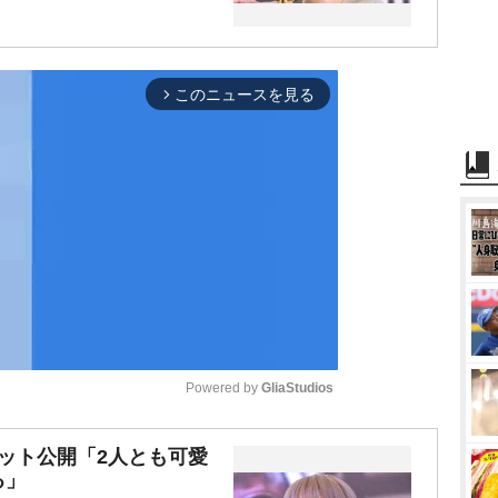
このニュースを見る
arrow_forward_ios
Powered by 
GliaStudios
M
ット公開「2人とも可愛
る」
u