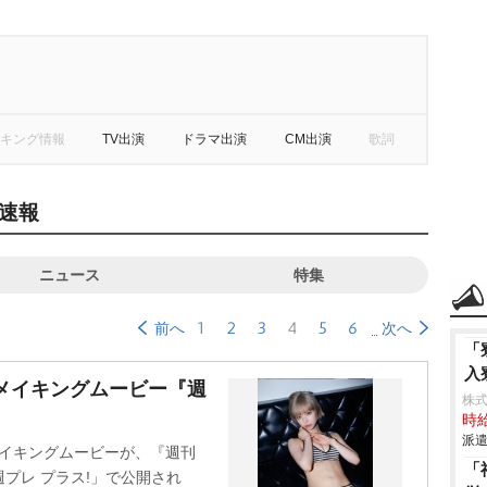
キング情報
TV出演
ドラマ出演
CM出演
歌詞
速報
ニュース
特集
1
2
3
4
5
6
前へ
次へ
「
入
メイキングムービー『週
株
時給
派遣
メイキングムービーが、『週刊
「
プレ プラス!」で公開され