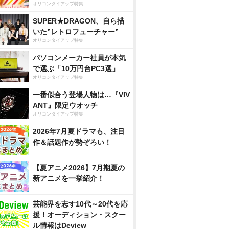
オリコンタイアップ特集
SUPER★DRAGON、自ら描
いた”レトロフューチャー”
オリコンタイアップ特集
パソコンメーカー社員が本気
で選ぶ「10万円台PC3選」
オリコンタイアップ特集
一番似合う登場人物は…『VIV
ANT』限定ウオッチ
オリコンタイアップ特集
2026年7月夏ドラマも、注目
作＆話題作が勢ぞろい！
【夏アニメ2026】7月期夏の
新アニメを一挙紹介！
芸能界を志す10代～20代を応
援！オーディション・スクー
ル情報はDeview