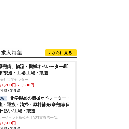
さらに見る
寮完備」物流・機械オペレーター/即
寮/製造・工場/工場・製造
式会社京栄センター
1,200円～1,500円
社員 / 愛知県
化学製品の機械オペレーター・
EW
査・運搬・清掃・原料補充/寮完備/日
/日払い/工場・製造
エージェント株式会社AGT東海第一CU
1,500円
社員 / 愛知県