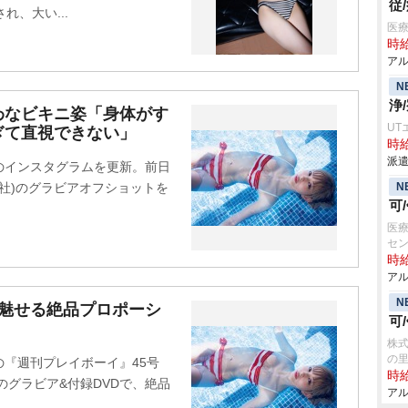
従
れ、大い...
医療
時給
アル
N
浄
わなビキニ姿「身体がす
UT
ぎて直視できない」
時給
派遣
身のインスタグラムを更新。前日
N
英社)のグラビアオフショットを
可
医療
セ
時給
アル
N
で魅せる絶品プロポーシ
可
株式
の
売の『週刊プレイボーイ』45号
時給
のグラビア&付録DVDで、絶品
アル