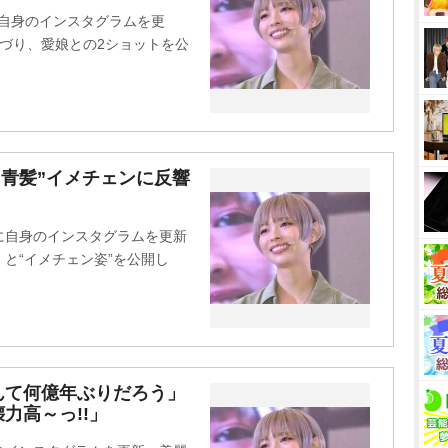
t
に自身のインスタグラムを更
e
づり、愛娘との2ショットを公
“青髪”イメチェンに反響
」
でに自身のインスタグラムを更新
と“イメチェン姿”を公開し
んて何億年ぶりだろう」
力高～っ!!」