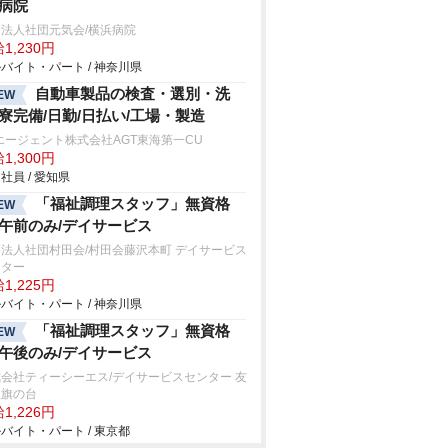
/病院
法人社団元気会/横浜病院
1,230円
バイト・パート / 神奈川県
自動車製品の検査・選別・洗
EW
/寮完備/日勤/日払い/工場・製造
エージェント株式会社AGT東海第一CU
1,300円
社員 / 愛知県
「福祉調理スタッフ」無資格
EW
/午前のみ/デイサービス
法人社団村田会/村田会藤沢本町 デイサービス
ンター
1,225円
バイト・パート / 神奈川県
「福祉調理スタッフ」無資格
EW
/午後のみ/デイサービス
会社ティーシーエス/デイサービスセンター 友
里旗の台
1,226円
バイト・パート / 東京都