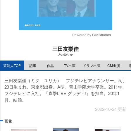
Powered by 
GliaStudios
M
三田友梨佳
u
みたゆりか
t
e
芸能人TOP
記事
作品
TV出演
ドラマ出演
CM出演
三田友梨佳（ミタ ユリカ） フジテレビアナウンサー。5月
23日生まれ、東京都出身。A型。青山学院大学卒業。2011年、
フジテレビに入社。『直撃LIVE グッディ!』を担当。20年1
月、結婚。
2022-10-24 更新
画像