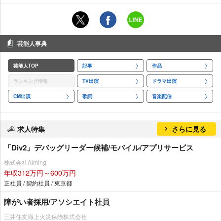
芸能人事典
芸能人TOP
記事
作品
ランキング情報
TV出演
ドラマ出演
CM出演
歌詞
音楽配信
求人特集
さらに見る
「Div2」デバッグリーダー候補/モバイル/アプリサービス
株式会社Aiming
年収312万円～600万円
正社員 / 契約社員 / 東京都
障がい者採用/アソシエイト社員
三井住友海上火災保険株式会社