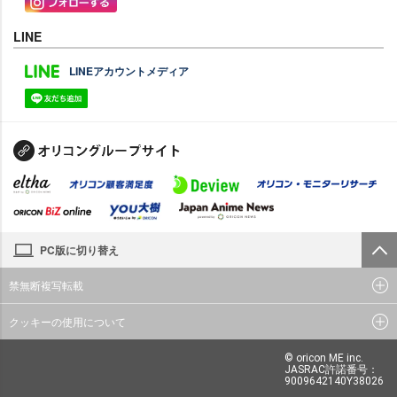
LINE
LINEアカウントメディア
PC版に切り替え
禁無断複写転載
クッキーの使用について
© oricon ME inc.
JASRAC許諾番号：
9009642140Y38026