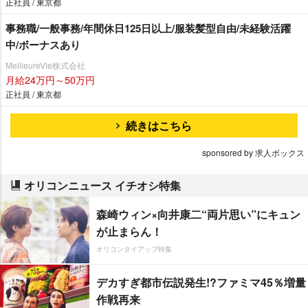
正社員 / 東京都
事務職/一般事務/年間休日125日以上/服装髪型自由/未経験活躍
中/ボーナスあり
MeilleureVie株式会社
月給24万円～50万円
正社員 / 東京都
続きはこちら
sponsored by 求人ボックス
オリコンニュース イチオシ特集
森崎ウィン×向井康二“両片思い”にキュン
が止まらん！
オリコンタイアップ特集
デカすぎ都市伝説発生!?ファミマ45％増量
作戦再来