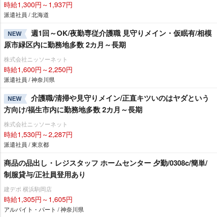
時給1,300円～1,937円
派遣社員 / 北海道
週1回～OK/夜勤専従介護職 見守りメイン・仮眠有/相模
NEW
原市緑区内に勤務地多数 2カ月～長期
株式会社ニッソーネット
時給1,600円～2,250円
派遣社員 / 神奈川県
介護職/清掃や見守りメイン/正直キツいのはヤダという
NEW
方向け/福生市内に勤務地多数 2カ月～長期
株式会社ニッソーネット
時給1,530円～2,287円
派遣社員 / 東京都
商品の品出し・レジスタッフ ホームセンター 夕勤/0308c/簡単/
制服貸与/正社員登用あり
建デポ 横浜駒岡店
時給1,305円～1,605円
アルバイト・パート / 神奈川県