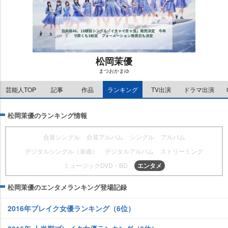
松岡茉優
まつおかまゆ
M
芸能人TOP
記事
作品
ランキング
TV出演
ドラマ出演
u
t
e
松岡茉優のランキング情報
合算シングル
合算アルバム
シングル
アルバム
デジタルシングル（単曲）
デジタルアルバム
ストリーミング
ミュージックDVD・BD
エンタメ
松岡茉優のエンタメランキング登場記録
2016年ブレイク女優ランキング（6位）