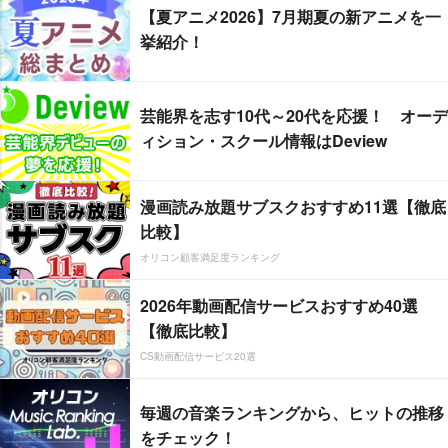
【夏アニメ2026】7月期夏の新アニメを一
挙紹介！
芸能界を志す10代～20代を応援！ オーデ
ィション・スクール情報はDeview
漫画読み放題サブスクおすすめ11選【徹底
比較】
オリコン顧客満足度ランキング
2026年動画配信サービスおすすめ40選
【徹底比較】
CS動画配信サービス20選
毎週の音楽ランキングから、ヒットの推移
をチェック！