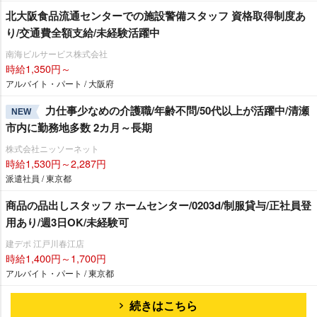
北大阪食品流通センターでの施設警備スタッフ 資格取得制度あ
り/交通費全額支給/未経験活躍中
南海ビルサービス株式会社
時給1,350円～
アルバイト・パート / 大阪府
力仕事少なめの介護職/年齢不問/50代以上が活躍中/清瀬
NEW
市内に勤務地多数 2カ月～長期
株式会社ニッソーネット
時給1,530円～2,287円
派遣社員 / 東京都
商品の品出しスタッフ ホームセンター/0203d/制服貸与/正社員登
用あり/週3日OK/未経験可
建デポ 江戸川春江店
時給1,400円～1,700円
アルバイト・パート / 東京都
続きはこちら