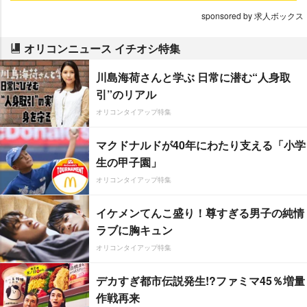
sponsored by 求人ボックス
オリコンニュース イチオシ特集
川島海荷さんと学ぶ 日常に潜む“人身取
引”のリアル
オリコンタイアップ特集
マクドナルドが40年にわたり支える「小学
生の甲子園」
オリコンタイアップ特集
イケメンてんこ盛り！尊すぎる男子の純情
ラブに胸キュン
オリコンタイアップ特集
デカすぎ都市伝説発生!?ファミマ45％増量
作戦再来