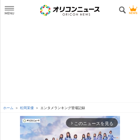
ホーム
松岡茉優
エンタメランキング登場記録
このニュースを見る
arrow_forward_ios