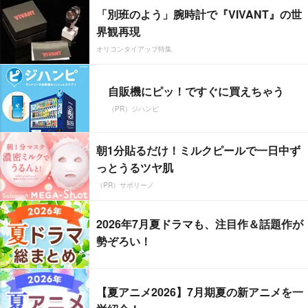
「別班のよう」腕時計で『VIVANT』の世
界観再現
オリコンタイアップ特集
自販機にピッ！ですぐに買えちゃう
（PR）ジハンピ
朝1分貼るだけ！ミルクピールで一日中ず
っとうるツヤ肌
（PR）サボリーノ
2026年7月夏ドラマも、注目作＆話題作が
勢ぞろい！
【夏アニメ2026】7月期夏の新アニメを一