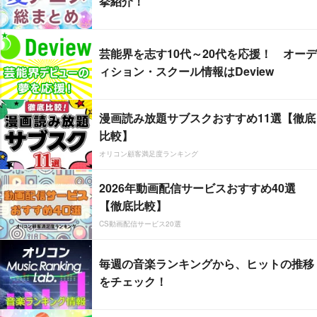
挙紹介！
芸能界を志す10代～20代を応援！ オーデ
ィション・スクール情報はDeview
漫画読み放題サブスクおすすめ11選【徹底
比較】
オリコン顧客満足度ランキング
2026年動画配信サービスおすすめ40選
【徹底比較】
CS動画配信サービス20選
毎週の音楽ランキングから、ヒットの推移
をチェック！