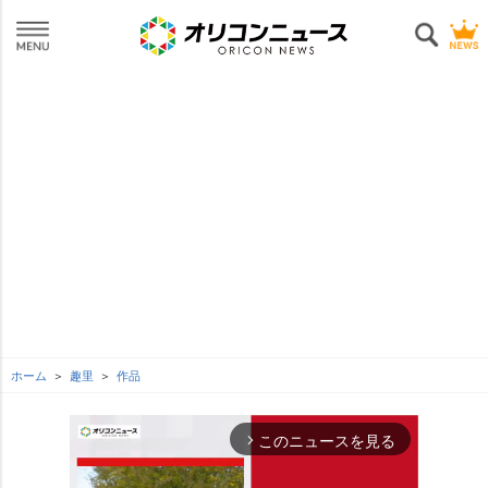
ホーム
趣里
作品
このニュースを見る
arrow_forward_ios