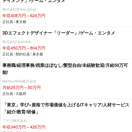
テイメント」/ゲーム・エンタメ
株式会社Brave group
年収408万円～624万円
正社員 / 東京都
3Dエフェクトデザイナー「リーダー」/ゲーム・エンタメ
株式会社QualiArts
年収450万円～804万円
正社員 / 契約社員 / 東京都
事務職/経理事務/残業ほぼなし/髪型自由/未経験歓迎/月給50万可
能!
MeilleureVie株式会社
月給25万円～50万円
正社員 / 大阪府
「東京」学び+資格で市場価値を上げるITキャリア/人材サービス
「紹介/教育/研修」
アデコ株式会社
年収340万円～420万円