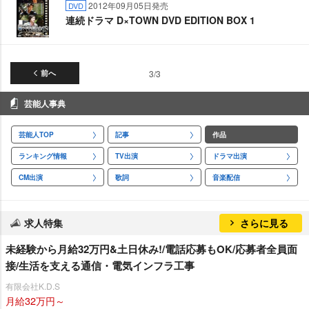
2012年09月05日発売
DVD
連続ドラマ D×TOWN DVD EDITION BOX 1
前へ
3/3
芸能人事典
芸能人TOP
記事
作品
ランキング情報
TV出演
ドラマ出演
CM出演
歌詞
音楽配信
求人特集
さらに見る
未経験から月給32万円&土日休み!/電話応募もOK/応募者全員面
接/生活を支える通信・電気インフラ工事
有限会社K.D.S
月給32万円～