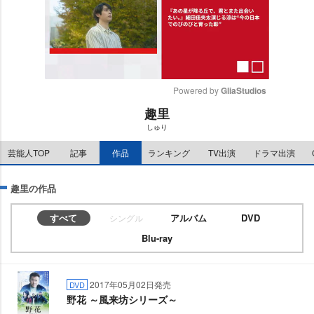
Powered by 
GliaStudios
趣里
M
しゅり
u
t
芸能人TOP
記事
作品
ランキング
TV出演
ドラマ出演
e
趣里の作品
すべて
アルバム
DVD
シングル
Blu-ray
2017年05月02日発売
DVD
野花 ～風来坊シリーズ～