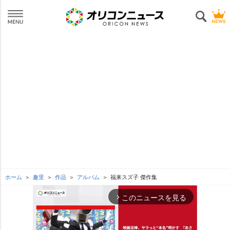
ホーム
趣里
作品
アルバム
福来スズ子 傑作集
このニュースを見る
arrow_forward_ios