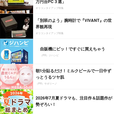
万円台PC３選」
オリコンタイアップ特集
「別班のよう」腕時計で『VIVANT』の世
界観再現
オリコンタイアップ特集
自販機にピッ！ですぐに買えちゃう
（PR）ジハンピ
朝1分貼るだけ！ミルクピールで一日中ず
っとうるツヤ肌
（PR）サボリーノ
2026年7月夏ドラマも、注目作＆話題作が
勢ぞろい！