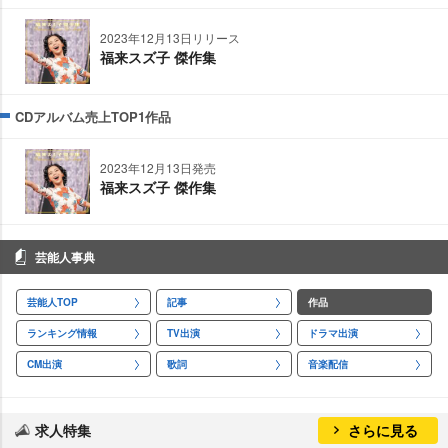
2023年12月13日リリース
福来スズ子 傑作集
CDアルバム売上TOP1作品
2023年12月13日発売
福来スズ子 傑作集
芸能人事典
芸能人TOP
記事
作品
ランキング情報
TV出演
ドラマ出演
CM出演
歌詞
音楽配信
求人特集
さらに見る