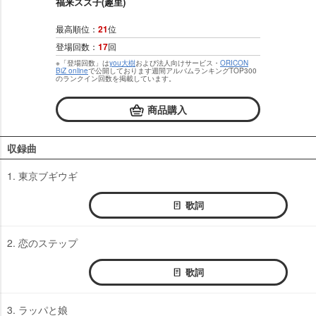
福来スズ子(趣里)
最高順位：
21
位
登場回数：
17
回
※「登場回数」は
you大樹
および法人向けサービス・
ORICON
BiZ online
で公開しております週間アルバムランキングTOP300
のランクイン回数を掲載しています。
商品購入
収録曲
1. 東京ブギウギ
歌詞
2. 恋のステップ
歌詞
3. ラッパと娘