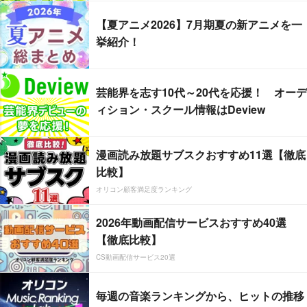
【夏アニメ2026】7月期夏の新アニメを一
挙紹介！
芸能界を志す10代～20代を応援！ オーデ
ィション・スクール情報はDeview
漫画読み放題サブスクおすすめ11選【徹底
比較】
オリコン顧客満足度ランキング
2026年動画配信サービスおすすめ40選
【徹底比較】
CS動画配信サービス20選
毎週の音楽ランキングから、ヒットの推移