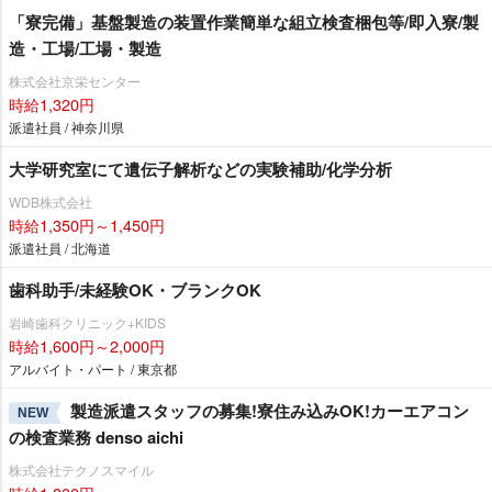
「寮完備」基盤製造の装置作業簡単な組立検査梱包等/即入寮/製
造・工場/工場・製造
株式会社京栄センター
時給1,320円
派遣社員 / 神奈川県
大学研究室にて遺伝子解析などの実験補助/化学分析
WDB株式会社
時給1,350円～1,450円
派遣社員 / 北海道
歯科助手/未経験OK・ブランクOK
崎歯科クリニック+KIDS
時給1,600円～2,000円
アルバイト・パート / 東京都
製造派遣スタッフの募集!寮住み込みOK!カーエアコン
NEW
の検査業務 denso aichi
株式会社テクノスマイル