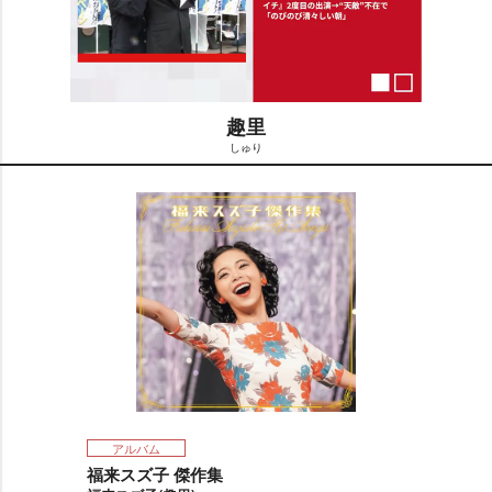
趣里
しゅり
M
u
t
e
アルバム
福来スズ子 傑作集