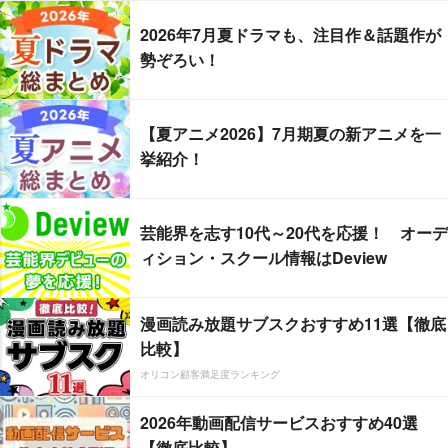
2026年7月夏ドラマも、注目作＆話題作が
勢ぞろい！
【夏アニメ2026】7月期夏の新アニメを一
挙紹介！
芸能界を志す10代～20代を応援！ オーデ
ィション・スクール情報はDeview
漫画読み放題サブスクおすすめ11選【徹底
比較】
オリコン顧客満足度ランキング
2026年動画配信サービスおすすめ40選
【徹底比較】