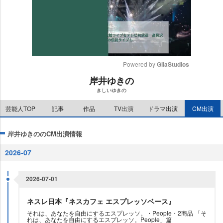
Powered by 
GliaStudios
岸井ゆきの
M
きしいゆきの
u
t
芸能人TOP
記事
作品
TV出演
ドラマ出演
CM出演
e
岸井ゆきののCM出演情報
2026-07
2026-07-01
ネスレ日本『ネスカフェ エスプレッソベース』
それは、あなたを自由にするエスプレッソ。・People・2商品 「そ
れは、あなたを自由にするエスプレッソ。People」篇