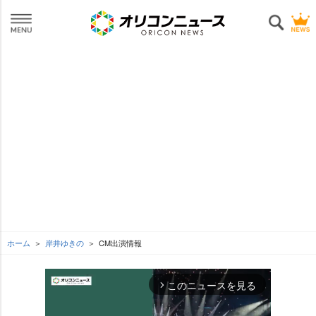
ホーム
岸井ゆきの
CM出演情報
このニュースを見る
arrow_forward_ios