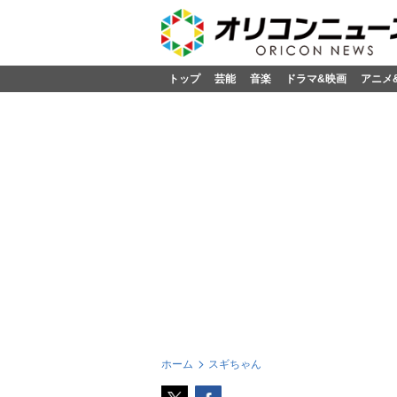
トップ
芸能
音楽
ドラマ&映画
アニメ
ホーム
スギちゃん