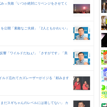
e
試み→失敗「いつか絶対にリベンジをさせてく
トを公開「素敵なご夫婦」「2人ともかわいい」
に反響「ワイルドだねぇ!」「さすがです」「美
ワイルド忘れてカズレーザーがイジる「頼みます
「まだスギちゃんのレベルには達してない」 カ