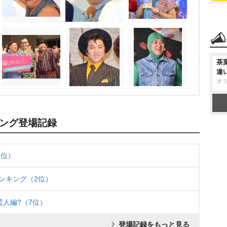
茶
違
オ
ング登場記録
7位）
ランキング（2位）
芸人編?（7位）
登場記録をもっと見る