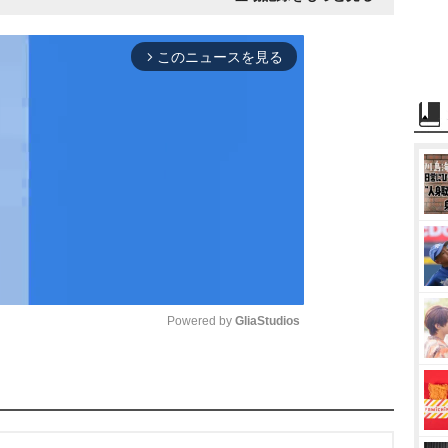
このニュースを見る
arrow_forward_ios
Powered by 
GliaStudios
M
u
t