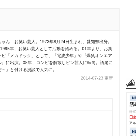
ちゃん お笑い芸人。1973年8月24日生まれ、愛知県出身。
。1995年、お笑い芸人として活動を始める。01年より、お笑
ンビ「メカドック」として、『電波少年』や『爆笑オンエア
ル』に出演。08年、コンビを解散しピン芸人に転向。語尾に
ぜ～」と付ける漫談で人気に。
2014-07-23 更新
N
誘
株式
日給
アル
N