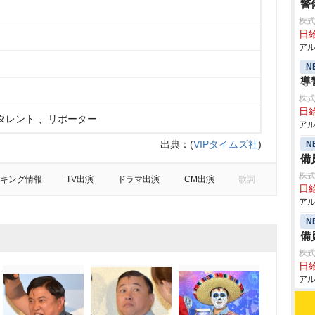
警
株式
日給
アル
N
導
株式
日給
タレント 、リポーター
アル
出典：
(
VIPタイムズ社
)
N
備
株式
キング情報
TV出演
ドラマ出演
CM出演
歌詞
日給
アル
N
備
株式
日給
アル