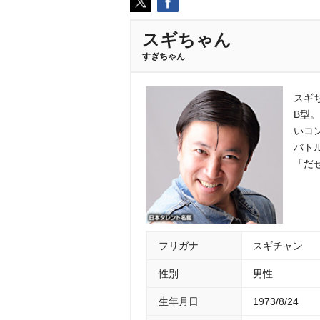
スギちゃん
すぎちゃん
スギ
B型
いコ
バト
「だ
フリガナ
スギチャン
性別
男性
生年月日
1973/8/24