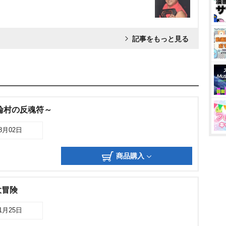
記事をもっと見る
輪村の反魂符～
08月02日
商品購入
大冒険
01月25日