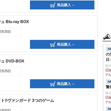
商品購入
lu-ray BOX
12月25日
商品購入
N
の
日
 DVD-BOX
株式
日給
12月25日
アル
N
商品購入
警
株式
日給
ト!!ヴァンガード 3つのゲーム
アル
N
05月02日