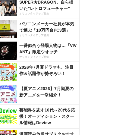
SUPER★DRAGON、自ら描
いた”レトロフューチャー”
オリコンタイアップ特集
パソコンメーカー社員が本気
で選ぶ「10万円台PC3選」
オリコンタイアップ特集
一番似合う登場人物は…『VIV
ANT』限定ウオッチ
オリコンタイアップ特集
2026年7月夏ドラマも、注目
作＆話題作が勢ぞろい！
【夏アニメ2026】7月期夏の
新アニメを一挙紹介！
芸能界を志す10代～20代を応
援！オーディション・スクー
ル情報はDeview
漫画読み放題サブスクおすす