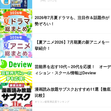
（PR）ジハンピ
2026年7月夏ドラマも、注目作＆話題作が
勢ぞろい！
【夏アニメ2026】7月期夏の新アニメを一
挙紹介！
芸能界を志す10代～20代を応援！ オーデ
ィション・スクール情報はDeview
漫画読み放題サブスクおすすめ11選【徹底
比較】
オリコン顧客満足度ランキング