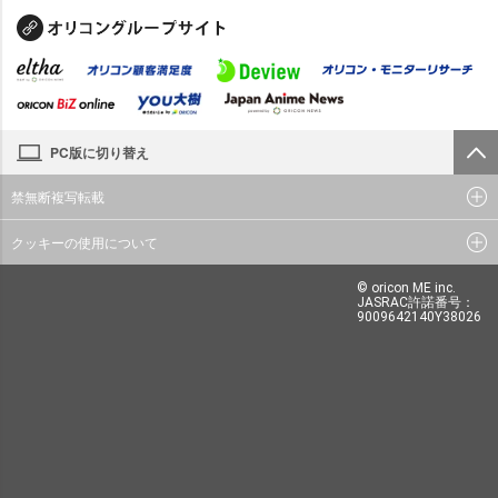
PC版に切り替え
禁無断複写転載
クッキーの使用について
© oricon ME inc.
JASRAC許諾番号：
9009642140Y38026