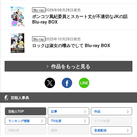
2026年08月28日発売
Blu-ray
ポンコツ風紀委員とスカート丈が不適切なJKの話
Blu-ray BOX
2025年10月29日発売
Blu-ray
ロックは淑女の嗜みでして Blu-ray BOX
作品をもっと見る
芸能人事典
芸能人TOP
記事
作品
ランキング情報
TV出演
ドラマ出演
CM出演
歌詞
音楽配信