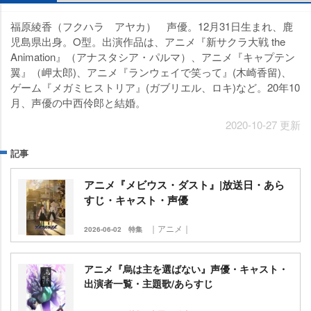
福原綾香（フクハラ アヤカ） 声優。12月31日生まれ、鹿
児島県出身。O型。出演作品は、アニメ『新サクラ大戦 the
Animation』（アナスタシア・パルマ）、アニメ『キャプテン
翼』（岬太郎)、アニメ『ランウェイで笑って』(木崎香留)、
ゲーム『メガミヒストリア』(ガブリエル、ロキ)など。20年10
月、声優の中西伶郎と結婚。
2020-10-27 更新
記事
アニメ『メビウス・ダスト』|放送日・あら
すじ・キャスト・声優
｜アニメ｜
2026-06-02
特集
アニメ『烏は主を選ばない』声優・キャスト・
出演者一覧・主題歌/あらすじ