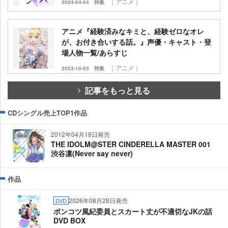
｜アニメ｜
2024-04-04
特集
アニメ『経験済みなキミと、経験ゼロなオレ
が、お付き合いする話。』声優・キャスト・登
場人物一覧/あらすじ
｜アニメ｜
2023-10-03
特集
記事をもっと見る
CDシングル売上TOP1作品
2012年04月18日発売
THE IDOLM@STER CINDERELLA MASTER 001
渋谷凛(Never say never)
作品
2026年08月28日発売
DVD
ポンコツ風紀委員とスカート丈が不適切なJKの話
DVD BOX