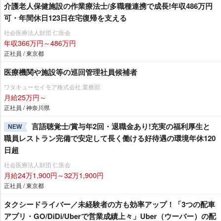
介護老人保健施設の作業療法士/多職種連携で成長!年収486万円
可・年間休日123日在宅復帰を支える
社会医療法人財団 仁医会
年収366万円～486万円
正社員 / 東京都
医療機関や施設等の巡回管理社員候補者
ワタキューセイモア株式会社 業務部
月給25万円～
正社員 / 神奈川県
言語聴覚士/賞与年2回・退職金あり!充実の福利厚生と
NEW
職員レストラン完備で安定して長く働ける好待遇の環境年休120
日超
社会医療法人財団 仁医会
月給24万1,900円～32万1,900円
正社員 / 東京都
タクシードライバー／未経験者の方も効率アップ！「3つの配車
アプリ・GO/DiDi/Uberで営業成績上々」Uber（ウーバー）の配