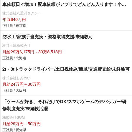
車依頼日々増加！配車依頼がアプリでどんどん入ります！小田
急線・東急田園都市沿線にお住まいの方必見☆ 未経験者の方
株式会社八重洲タクシー
も安心「3ヶ月30万円給料保証」乗務員さん最優先の職場環境！
年収640万円
嬉しい待遇も盛りだくさん♪「 経験者対象で入社20万円支
正社員 / 東京都
給！」シフトの相談も親身に対応！自分のペースで働くことが
防水工/家族手当充実・資格取得支援/未経験可
できますよ♪
板谷土建株式会社
月給29万6,175円～30万8,513円
正社員 / 北海道
2t・3tトラックドライバー/土日祝休み/簡単/交通費支給/未経験可
株式会社しんめい
月給24万円～30万円
正社員 / 大阪府
「ゲームが好き」それだけでOK/スマホゲームのデバッガー/研
修制度充実/未経験活躍
株式会社GUM
月給29万円～50万円
正社員 / 愛知県