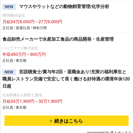
マウスやラットなどの動物飼育管理/化学分析
NEW
WDB株式会社
月給24万8,000円～27万9,000円
正社員 / 派遣社員 / 神奈川県
食品卸売メーカーで水産加工食品の商品開発・生産管理
ハンワフーズ株式会社
年収450万円～800万円
正社員 / 東京都
言語聴覚士/賞与年2回・退職金あり!充実の福利厚生と
NEW
職員レストラン完備で安定して長く働ける好待遇の環境年休120
日超
社会医療法人財団 仁医会
月給24万1,900円～32万1,900円
正社員 / 東京都
続きはこちら
sponsored by 求人ボックス