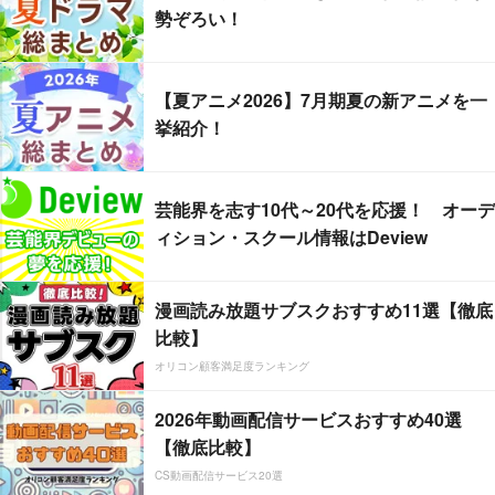
勢ぞろい！
【夏アニメ2026】7月期夏の新アニメを一
挙紹介！
芸能界を志す10代～20代を応援！ オーデ
ィション・スクール情報はDeview
漫画読み放題サブスクおすすめ11選【徹底
比較】
オリコン顧客満足度ランキング
2026年動画配信サービスおすすめ40選
【徹底比較】
CS動画配信サービス20選