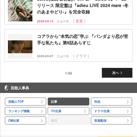
リリース 限定盤は『adieu LIVE 2024 mare -冬
のあまやどり-』を完全収録
｜音楽｜
2026-03-12
ニュース
コアラから“本気の恋”学ぶ 『パンダより恋が苦
手な私たち』第9話あらすじ
｜ドラマ｜
2026-03-07
ニュース
1/46
次へ
芸能人事典
芸能人TOP
記事
作品
ランキング情報
TV出演
ドラマ出演
CM出演
歌詞
音楽配信