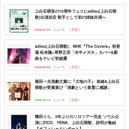
上白石萌音の10周年フェスにadieu(上白石萌
歌)出演決定 歌手として初の姉妹共演へ
｜音楽｜
2026-07-24
ニュース
adieu(上白石萌歌)、NHK『The Covers』初登
場 松本隆×草野正宗「水中メガネ」カバー&新
曲をテレビ初披露
｜音楽｜
2026-06-30
ニュース
菊田一夫演劇大賞に『大地の子』 奈緒&上白石
萌歌が受賞喜び「演劇という装置に感謝」
｜芸能｜
2026-06-10
ニュース
幾田りら、3年ぶりのソロツアー完走 ソウル公
演にZICO、YENA、上白石萌歌、詩羽が集結
【オフィシャルレポート】