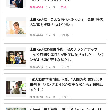
｜音楽｜
2026-05-25
ニュース
上白石萌歌「こんな時代もあった」 “金髪”時代
の写真を披露「もはや別人」
｜SNS発｜
2026-04-06
ニュース
上白石萌歌&生田斗真、涙のクランクアップ
「心や時間や気持ちが財産になりました」 『パ
ンダより恋が苦手な私たち』
｜ドラマ｜
2026-03-13
ニュース
“変人動物学者”生田斗真、“人間の恋”離れた理
由判明 『パンダより恋が苦手な私たち』最終話
あらすじ
｜ドラマ｜
2026-03-13
ニュース
adieu(上白石萌歌)、5th EP『adieu 5』4・22