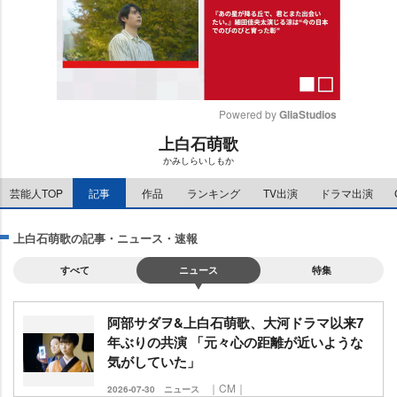
Powered by 
GliaStudios
上白石萌歌
M
かみしらいしもか
u
t
芸能人TOP
記事
作品
ランキング
TV出演
ドラマ出演
e
上白石萌歌の記事・ニュース・速報
すべて
ニュース
特集
阿部サダヲ&上白石萌歌、大河ドラマ以来7
年ぶりの共演 「元々心の距離が近いような
気がしていた」
｜CM｜
2026-07-30
ニュース