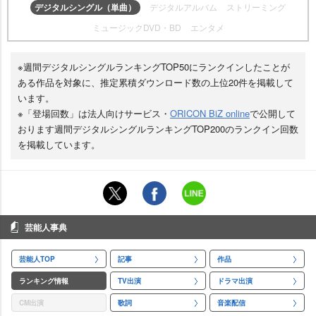
デジタルシングル（単曲）
デジタルアルバム
ストリーミング
ミュージックDVD・BD
エンタメ
※週間デジタルシングルランキングTOP50にランクインしたことが
ある作品を対象に、推定累積ダウンロード数の上位20件を掲載して
います。
※「登場回数」は法人向けサービス・
ORICON BiZ online
で公開して
おります週間デジタルシングルランキングTOP200のランクイン回数
を掲載しています。
芸能人事典
芸能人TOP
記事
作品
ランキング情報
TV出演
ドラマ出演
CM出演
歌詞
音楽配信