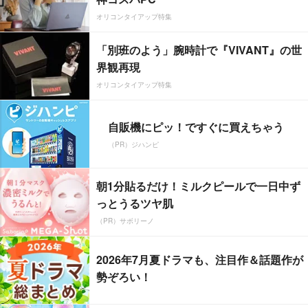
オリコンタイアップ特集
「別班のよう」腕時計で『VIVANT』の世
界観再現
オリコンタイアップ特集
自販機にピッ！ですぐに買えちゃう
（PR）ジハンピ
朝1分貼るだけ！ミルクピールで一日中ず
っとうるツヤ肌
（PR）サボリーノ
2026年7月夏ドラマも、注目作＆話題作が
勢ぞろい！