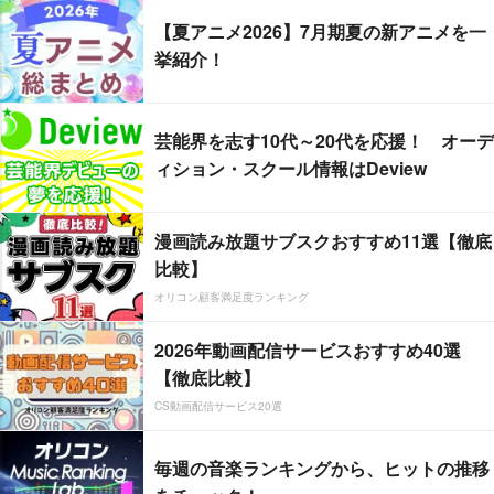
【夏アニメ2026】7月期夏の新アニメを一
挙紹介！
芸能界を志す10代～20代を応援！ オーデ
ィション・スクール情報はDeview
漫画読み放題サブスクおすすめ11選【徹底
比較】
オリコン顧客満足度ランキング
2026年動画配信サービスおすすめ40選
【徹底比較】
CS動画配信サービス20選
毎週の音楽ランキングから、ヒットの推移