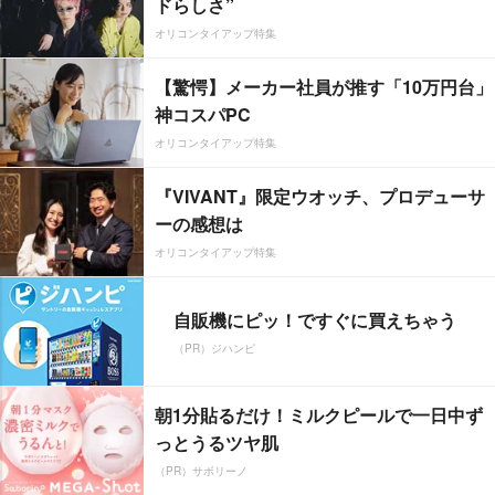
ドらしさ”
オリコンタイアップ特集
【驚愕】メーカー社員が推す「10万円台」
神コスパPC
オリコンタイアップ特集
『VIVANT』限定ウオッチ、プロデューサ
ーの感想は
オリコンタイアップ特集
自販機にピッ！ですぐに買えちゃう
（PR）ジハンピ
朝1分貼るだけ！ミルクピールで一日中ず
っとうるツヤ肌
（PR）サボリーノ