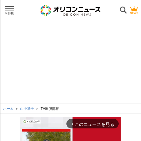
ホーム
山中章子
TV出演情報
このニュースを見る
arrow_forward_ios