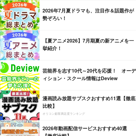
2026年7月夏ドラマも、注目作＆話題作が
勢ぞろい！
【夏アニメ2026】7月期夏の新アニメを一
挙紹介！
芸能界を志す10代～20代を応援！ オーデ
ィション・スクール情報はDeview
漫画読み放題サブスクおすすめ11選【徹底
比較】
オリコン顧客満足度ランキング
2026年動画配信サービスおすすめ40選
【徹底比較】