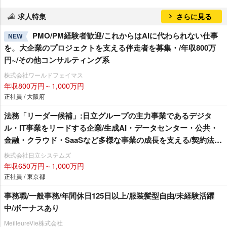
求人特集
さらに見る
PMO/PM経験者歓迎/これからはAIに代わられない仕事
NEW
を。大企業のプロジェクトを支える伴走者を募集・/年収800万
円~/その他コンサルティング系
株式会社ワールドフェイマス
年収800万円～1,000万円
正社員 / 大阪府
法務「リーダー候補」:日立グループの主力事業であるデジタ
ル・IT事業をリードする企業/生成AI・データセンター・公共・
金融・クラウド・SaaSなど多様な事業の成長を支える/契約法務
中心/システムインテグレータ・ソフトハウス
株式会社日立システムズ
年収650万円～1,000万円
正社員 / 東京都
事務職/一般事務/年間休日125日以上/服装髪型自由/未経験活躍
中/ボーナスあり
MeilleureVie株式会社