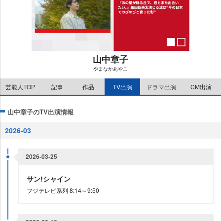
山中章子
まなかあやこ
M
芸能人TOP
記事
作品
TV出演
ドラマ出演
CM出演
u
t
e
山中章子のTV出演情報
2026-03
2026-03-25
サン!シャイン
フジテレビ系列 8:14～9:50