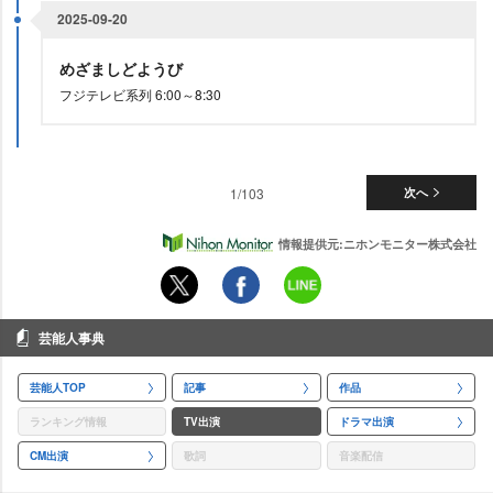
2025-09-20
めざましどようび
フジテレビ系列 6:00～8:30
1/103
次へ
情報提供元:ニホンモニター株式会社
芸能人事典
芸能人TOP
記事
作品
ランキング情報
TV出演
ドラマ出演
CM出演
歌詞
音楽配信