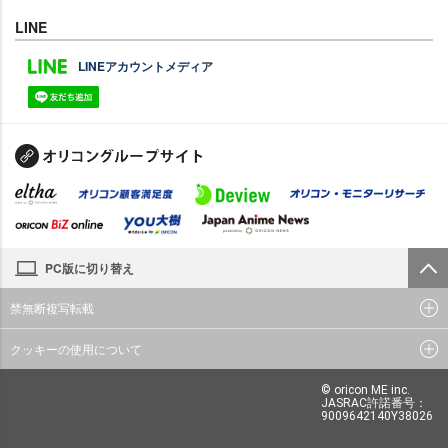
LINE
LINEアカウントメディア
PC版に切り替え
禁無断複写転載
クッキーの使用について
© oricon ME inc.
JASRAC許諾番号：
9009642140Y38026