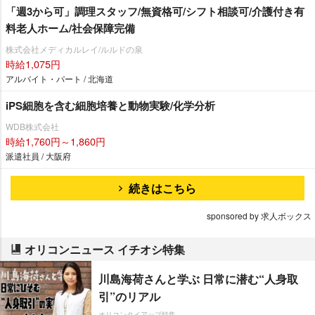
「週3から可」調理スタッフ/無資格可/シフト相談可/介護付き有
料老人ホーム/社会保障完備
株式会社メディカルレイ/ルルドの泉
時給1,075円
アルバイト・パート / 北海道
iPS細胞を含む細胞培養と動物実験/化学分析
WDB株式会社
時給1,760円～1,860円
派遣社員 / 大阪府
続きはこちら
sponsored by 求人ボックス
オリコンニュース イチオシ特集
川島海荷さんと学ぶ 日常に潜む“人身取
引”のリアル
オリコンタイアップ特集