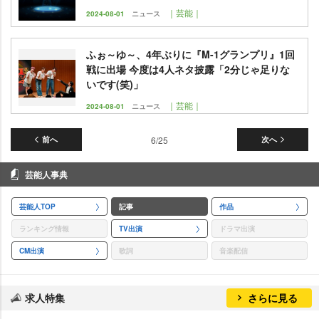
｜芸能｜
2024-08-01
ニュース
ふぉ～ゆ～、4年ぶりに『M-1グランプリ』1回
戦に出場 今度は4人ネタ披露「2分じゃ足りな
いです(笑)」
｜芸能｜
2024-08-01
ニュース
前へ
6/25
次へ
芸能人事典
芸能人TOP
記事
作品
ランキング情報
TV出演
ドラマ出演
CM出演
歌詞
音楽配信
求人特集
さらに見る