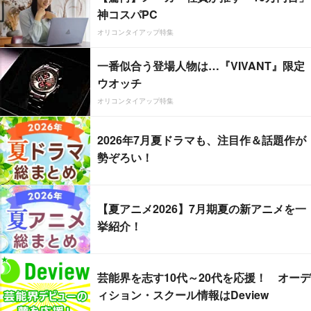
神コスパPC
オリコンタイアップ特集
一番似合う登場人物は…『VIVANT』限定
ウオッチ
オリコンタイアップ特集
2026年7月夏ドラマも、注目作＆話題作が
勢ぞろい！
【夏アニメ2026】7月期夏の新アニメを一
挙紹介！
芸能界を志す10代～20代を応援！ オーデ
ィション・スクール情報はDeview