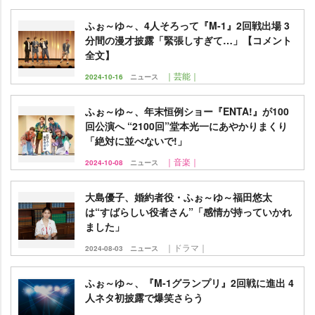
ふぉ～ゆ～、4人そろって『M-1』2回戦出場 3
分間の漫才披露「緊張しすぎて…」【コメント
全文】
｜芸能｜
2024-10-16
ニュース
ふぉ～ゆ～、年末恒例ショー『ENTA!』が100
回公演へ “2100回”堂本光一にあやかりまくり
「絶対に並べないで!」
｜音楽｜
2024-10-08
ニュース
大島優子、婚約者役・ふぉ～ゆ～福田悠太
は“すばらしい役者さん”「感情が持っていかれ
ました」
｜ドラマ｜
2024-08-03
ニュース
ふぉ～ゆ～、『M-1グランプリ』2回戦に進出 4
人ネタ初披露で爆笑さらう