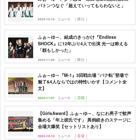
バトンつなぐ「超えていってもらわないと」
｜舞台｜
2024-12-10
ニュース
ふぉ～ゆ～、結成のきっかけ『Endless
SHOCK』に12年ぶり4人で出演 光一は称える
「頼もしかった」
｜舞台｜
2024-11-09
ニュース
ふぉ～ゆ～『M-1』3回戦出場 “バク転”登場で
魅了&4人ならではの特性いかす【コメント全
文】
｜芸能｜
2024-11-07
ニュース
【GirlsAward】ふぉ～ゆ～、なにわ男子で歓声
集める「年上彼氏です」 異例続きのステージに
会場大爆笑【セットリストあり】
｜音楽｜
2024-10-19
ニュース