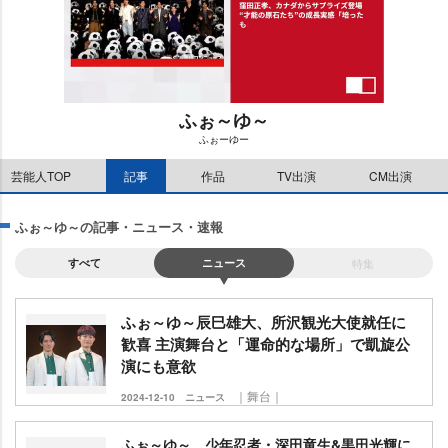
ふぉ～ゆ～
ふぉーゆー
M
芸能人TOP
記事
作品
TV出演
CM出演
u
t
e
ふぉ～ゆ～の記事・ニュース・速報
すべて
ニュース
特集
ふぉ～ゆ～辰巳雄大、所沢観光大使就任に
歓喜 主演舞台と「運命的な場所」で凱旋公
演にも意欲
｜舞台｜
2024-12-10
ニュース
ふぉ～ゆ～、少年忍者・深田竜生&黒田光輝に