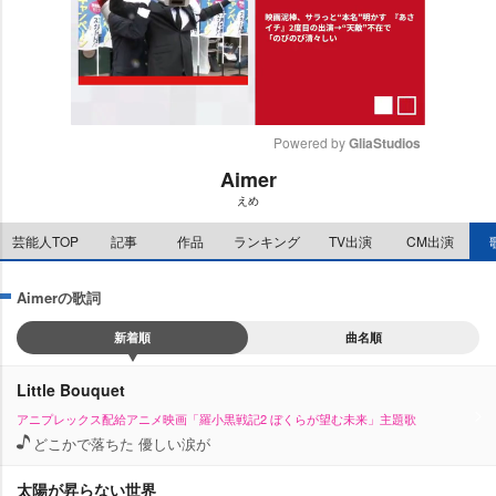
Powered by 
GliaStudios
Aimer
M
えめ
u
t
芸能人TOP
記事
作品
ランキング
TV出演
CM出演
e
Aimerの歌詞
新着順
曲名順
Little Bouquet
アニプレックス配給アニメ映画「羅小黒戦記2 ぼくらが望む未来」主題歌
どこかで落ちた 優しい涙が
太陽が昇らない世界