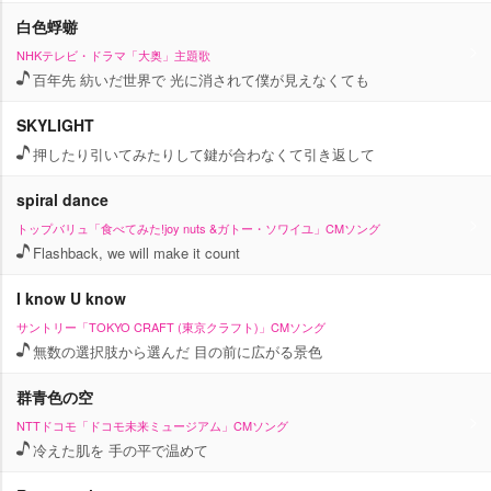
白色蜉蝣
NHKテレビ・ドラマ「大奥」主題歌
百年先 紡いだ世界で 光に消されて僕が見えなくても
SKYLIGHT
押したり引いてみたりして鍵が合わなくて引き返して
spiral dance
トップバリュ「食べてみた!joy nuts &ガトー・ソワイユ」CMソング
Flashback, we will make it count
I know U know
サントリー「TOKYO CRAFT (東京クラフト)」CMソング
無数の選択肢から選んだ 目の前に広がる景色
群青色の空
NTTドコモ「ドコモ未来ミュージアム」CMソング
冷えた肌を 手の平で温めて