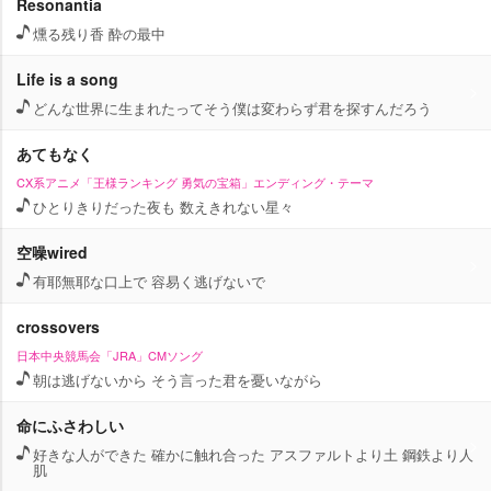
Resonantia
燻る残り香 酔の最中
Life is a song
どんな世界に生まれたってそう僕は変わらず君を探すんだろう
あてもなく
CX系アニメ「王様ランキング 勇気の宝箱」エンディング・テーマ
ひとりきりだった夜も 数えきれない星々
空噪wired
有耶無耶な口上で 容易く逃げないで
crossovers
日本中央競馬会「JRA」CMソング
朝は逃げないから そう言った君を憂いながら
命にふさわしい
好きな人ができた 確かに触れ合った アスファルトより土 鋼鉄より人
肌