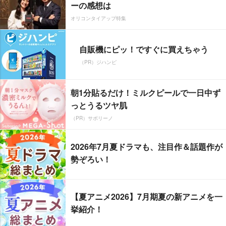
ーの感想は
オリコンタイアップ特集
自販機にピッ！ですぐに買えちゃう
（PR）ジハンピ
朝1分貼るだけ！ミルクピールで一日中ず
っとうるツヤ肌
（PR）サボリーノ
2026年7月夏ドラマも、注目作＆話題作が
勢ぞろい！
【夏アニメ2026】7月期夏の新アニメを一
挙紹介！