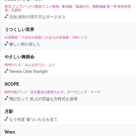
東宝,アニプレックス配給アニメ映画「劇場版「鬼滅の刃」無限城編 第一章 猗窩座再
来」主題歌
元凶 絶対の理不尽なダークネス
うつくしい世界
出光興産「アポロの光篇/このまちの未来篇」CMソング
優しい雨が差した
さしい舞踏会
NHKテレビ「みんなのうた」より
Twinkle Little Starlight
SCOPE
MXTV他アニメ「天久鷹央の推理カルテ」オープニング・テーマ
飛び立って 机上の空論も方程式も崩壊
月影
もう何度 傷ついた心を見て
Wren