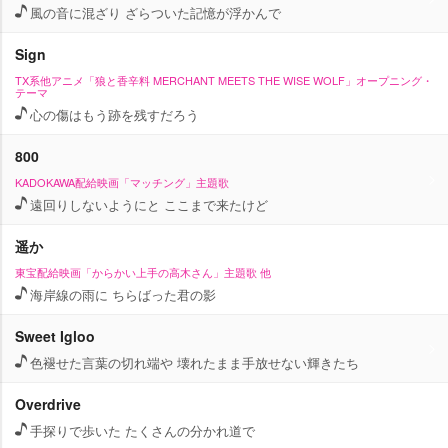
風の音に混ざり ざらついた記憶が浮かんで
Sign
TX系他アニメ「狼と香辛料 MERCHANT MEETS THE WISE WOLF」オープニング・
テーマ
心の傷はもう跡を残すだろう
800
KADOKAWA配給映画「マッチング」主題歌
遠回りしないようにと ここまで来たけど
遥か
東宝配給映画「からかい上手の高木さん」主題歌 他
海岸線の雨に ちらばった君の影
Sweet Igloo
色褪せた言葉の切れ端や 壊れたまま手放せない輝きたち
Overdrive
手探りで歩いた たくさんの分かれ道で