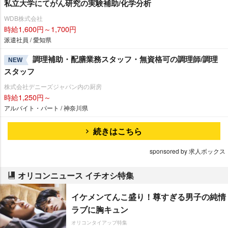
私立大学にてがん研究の実験補助/化学分析
WDB株式会社
時給1,600円～1,700円
派遣社員 / 愛知県
調理補助・配膳業務スタッフ・無資格可の調理師/調理
NEW
スタッフ
株式会社デニーズジャパン内の厨房
時給1,250円～
アルバイト・パート / 神奈川県
続きはこちら
sponsored by 求人ボックス
オリコンニュース イチオシ特集
イケメンてんこ盛り！尊すぎる男子の純情
ラブに胸キュン
オリコンタイアップ特集