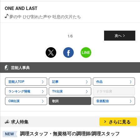
ONE AND LAST
夢の中 ひび割れた声や 吐息の欠片たち
1/6
次へ
芸能人事典
芸能人TOP
記事
作品
ランキング情報
TV出演
ドラマ出演
CM出演
歌詞
音楽配信
求人特集
さらに見る
調理スタッフ・無資格可の調理師/調理スタッフ
NEW