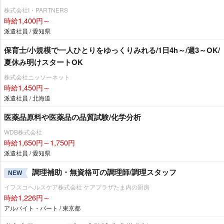
株式会社I・PARTNERS
時給1,400円～
派遣社員 / 愛知県
保育士/小規模で一人ひとりをゆっくりみれる/1日4h～/週3～OK/
夏休み明けスタートOK
株式会社ニッソーネット
時給1,450円～
派遣社員 / 北海道
医薬品原料や医薬品の品質試験/化学分析
WDB株式会社
時給1,650円～1,750円
派遣社員 / 愛知県
調理補助・無資格可の調理師/調理スタッフ
NEW
イフスコヘルスケア株式会社 ケアプラザたま内の厨房
時給1,226円～
アルバイト・パート / 東京都