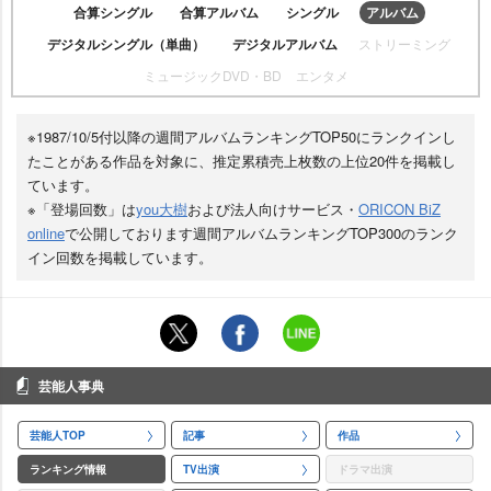
合算シングル
合算アルバム
シングル
アルバム
デジタルシングル（単曲）
デジタルアルバム
ストリーミング
ミュージックDVD・BD
エンタメ
※1987/10/5付以降の週間アルバムランキングTOP50にランクインし
たことがある作品を対象に、推定累積売上枚数の上位20件を掲載し
ています。
※「登場回数」は
you大樹
および法人向けサービス・
ORICON BiZ
online
で公開しております週間アルバムランキングTOP300のランク
イン回数を掲載しています。
芸能人事典
芸能人TOP
記事
作品
ランキング情報
TV出演
ドラマ出演