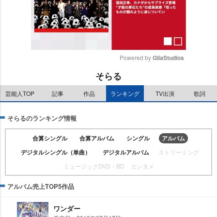
Powered by 
GliaStudios
そらる
M
u
芸能人TOP
記事
作品
ランキング
TV出演
歌詞
t
e
そらるのランキング情報
合算シングル
合算アルバム
シングル
アルバム
デジタルシングル（単曲）
デジタルアルバム
ストリーミング
ミュージックDVD・BD
エンタメ
アルバム売上TOP5作品
ワンダー