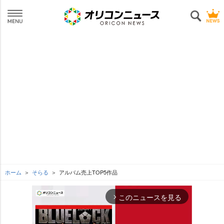
ホーム
そらる
アルバム売上TOP5作品
このニュースを見る
arrow_forward_ios