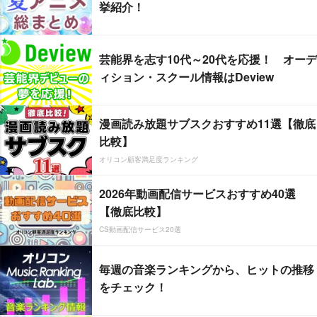
挙紹介！
芸能界を志す10代～20代を応援！ オーデ
ィション・スクール情報はDeview
漫画読み放題サブスクおすすめ11選【徹底
比較】
オリコン顧客満足度ランキング
2026年動画配信サービスおすすめ40選
【徹底比較】
CS動画配信サービス20選
毎週の音楽ランキングから、ヒットの推移
をチェック！