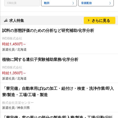
CM出演
歌詞
音楽配信
求人特集
さらに見る
試料の形態評価のための分析など研究補助/化学分析
WDB株式会社
時給1,450円～
派遣社員 / 北海道
植物に関する遺伝子実験補助業務/化学分析
WDB株式会社
時給1,350円～
派遣社員 / 北海道
「寮完備」自動車用ばねの加工・組付け・検査・洗浄作業/即入
寮/製造・工場/工場・製造
株式会社京栄センター
派遣社員 / 神奈川県
「寮完備」窓の周りの部分の製造/即入寮/製造・工場/日勤/日払