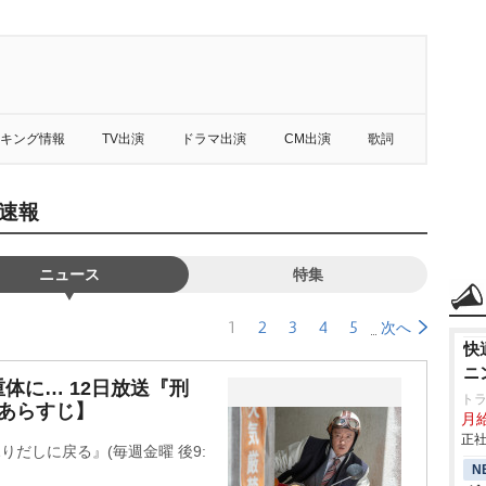
キング情報
TV出演
ドラマ出演
CM出演
歌詞
速報
ニュース
特集
1
2
3
4
5
次へ
快
ニ
体に… 12日放送『刑
ト
あらすじ】
月給
正社
りだしに戻る』(毎週金曜 後9:
N