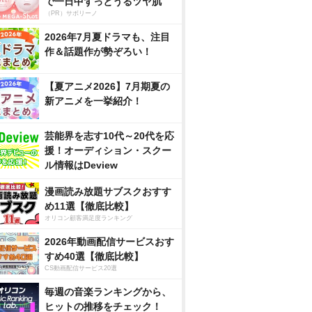
で一日中ずっとうるツヤ肌
（PR）サボリーノ
2026年7月夏ドラマも、注目
作＆話題作が勢ぞろい！
【夏アニメ2026】7月期夏の
新アニメを一挙紹介！
芸能界を志す10代～20代を応
援！オーディション・スクー
ル情報はDeview
漫画読み放題サブスクおすす
め11選【徹底比較】
オリコン顧客満足度ランキング
2026年動画配信サービスおす
すめ40選【徹底比較】
CS動画配信サービス20選
毎週の音楽ランキングから、
ヒットの推移をチェック！