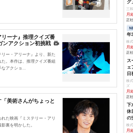
グ
三
月
正社
N
年
アリーナ』推理クイズ番
株
はガンアクション初挑戦
月
正社
テリー・アリーナ』より、新た
ス
れた。本作は、推理クイズ番組
ェ
アクショ...
日
株
ズ
月給
正社
す「美術さんがちょっと
下
休
の
行われた映画『ミステリー・アリ
撮影裏を明かした。
株
月