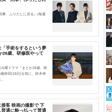
t
e
刑事、ふりだしに戻る』(毎週
走「手術をするという夢
か26歳、研修医やって
系火曜ドラマ『まどか26歳、研
)の最終回(18日)を前に、鈴木伸
た。
接客 映画の撮影で 下
ん普通に酔っ払って普通