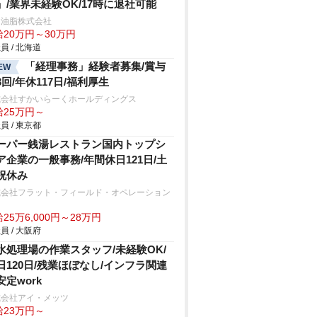
」/業界未経験OK/17時に退社可能
和油脂株式会社
給20万円～30万円
員 / 北海道
「経理事務」経験者募集/賞与
EW
3回/年休117日/福利厚生
式会社すかいらーくホールディングス
給25万円～
員 / 東京都
ーパー銭湯レストラン国内トップシ
ア企業の一般事務/年間休日121日/土
祝休み
式会社フラット・フィールド・オペレーション
25万6,000円～28万円
員 / 大阪府
水処理場の作業スタッフ/未経験OK/
日120日/残業ほぼなし/インフラ関連
安定work
式会社アイ・メッツ
給23万円～