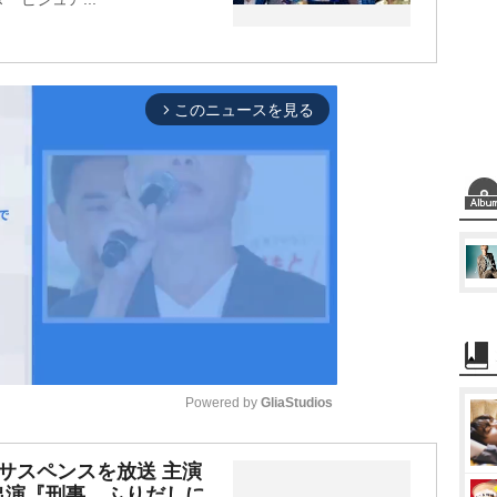
このニュースを見る
arrow_forward_ios
Powered by 
GliaStudios
M
サスペンスを放送 主演
出演『刑事、ふりだしに
u