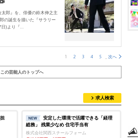
金太郎』を、俳優の鈴木伸之主
太郎の誕生を描いた『サラリー
)より『...
1
2
3
4
5
次へ
この芸能人のトップへ
求人検索
担
安定した環境で活躍できる「経理
NEW
総務」 残業少なめ 住宅手当有
株式会社関西スチールフォーム