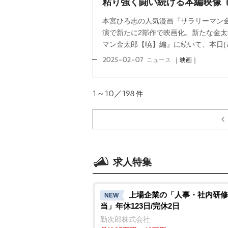
粘り強く闘い続ける本編映像
本宮ひろ志の人気漫画『サラリーマン
演で新たに2部作で映画化。新たな金
マン金太郎【暁】編』に続いて、本日(7日
2025-02-07
ニュース
｜映画｜
1～10／198
件
求人特集
上場企業の「人事・社内研修
NEW
当」年休123日/完休2日
勤次郎株式会社