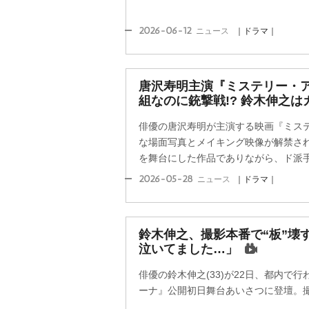
2026-06-12
ニュース
｜ドラマ｜
唐沢寿明主演『ミステリー・
組なのに銃撃戦!? 鈴木伸之
俳優の唐沢寿明が主演する映画『ミス
な場面写真とメイキング映像が解禁さ
を舞台にした作品でありながら、ド派手な
2026-05-28
ニュース
｜ドラマ｜
鈴木伸之、撮影本番で“板”壊
泣いてました…」
俳優の鈴木伸之(33)が22日、都内で
ーナ』公開初日舞台あいさつに登壇。