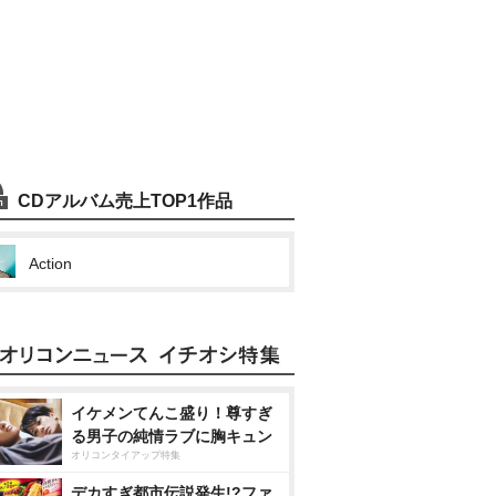
CDアルバム売上TOP1作品
Action
イケメンてんこ盛り！尊すぎ
る男子の純情ラブに胸キュン
オリコンタイアップ特集
デカすぎ都市伝説発生!?ファ