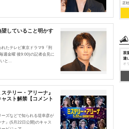
正社
熱望していること明かす
」
行われたテレビ東京ドラマ9『刑
茶
週金曜 後9:00)の記者会見に
違
と...
オ
ミステリー・アリーナ』
キャスト解禁【コメント
シリーズなどで知られる堤幸彦が
』(5月22日公開)のキャス
ビジュア...