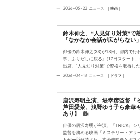
2026-05-22
ニュース
｜映画｜
鈴木伸之、“人見知り対策”で
「なかなか会話が広がらない
俳優の鈴木伸之(33)が13日、都内で
事、ふりだしに戻る』(17日スタート、毎
出席。“人見知り対策”で資格を取得したい
2026-04-13
ニュース
｜ドラマ｜
唐沢寿明主演、堤幸彦監督『
芦田愛菜、浅野ゆう子ら豪華
あり】
俳優の唐沢寿明が主演、『TRICK』
監督を務める映画『ミステリー・アリーナ
トが一挙解禁され、本予告映像とポスター