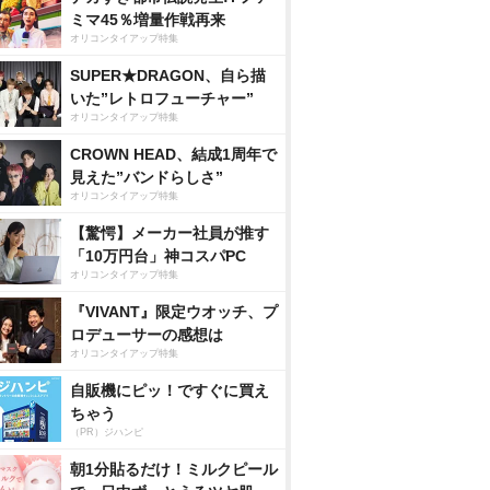
ミマ45％増量作戦再来
オリコンタイアップ特集
SUPER★DRAGON、自ら描
いた”レトロフューチャー”
オリコンタイアップ特集
CROWN HEAD、結成1周年で
見えた”バンドらしさ”
オリコンタイアップ特集
【驚愕】メーカー社員が推す
「10万円台」神コスパPC
オリコンタイアップ特集
『VIVANT』限定ウオッチ、プ
ロデューサーの感想は
オリコンタイアップ特集
自販機にピッ！ですぐに買え
ちゃう
（PR）ジハンピ
朝1分貼るだけ！ミルクピール