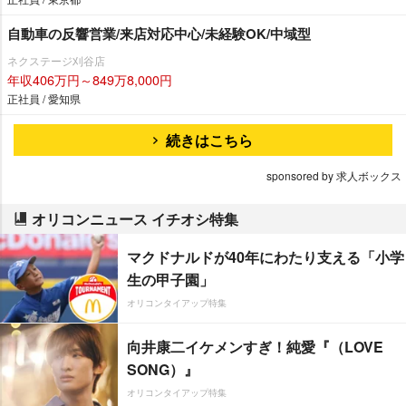
自動車の反響営業/来店対応中心/未経験OK/中域型
ネクステージ刈谷店
年収406万円～849万8,000円
正社員 / 愛知県
続きはこちら
sponsored by 求人ボックス
オリコンニュース イチオシ特集
マクドナルドが40年にわたり支える「小学
生の甲子園」
オリコンタイアップ特集
向井康二イケメンすぎ！純愛『（LOVE
SONG）』
オリコンタイアップ特集