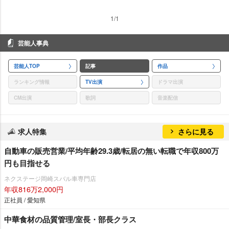
1/1
芸能人事典
芸能人TOP
記事
作品
ランキング情報
TV出演
ドラマ出演
CM出演
歌詞
音楽配信
求人特集
さらに見る
自動車の販売営業/平均年齢29.3歳/転居の無い転職で年収800万
円も目指せる
ネクステージ岡崎スバル車専門店
年収816万2,000円
正社員 / 愛知県
中華食材の品質管理/室長・部長クラス