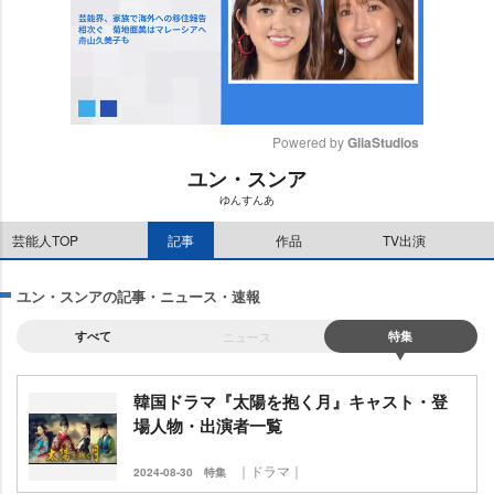
Powered by 
GliaStudios
ユン・スンア
M
ゆんすんあ
u
t
芸能人TOP
記事
作品
TV出演
e
ユン・スンアの記事・ニュース・速報
すべて
ニュース
特集
韓国ドラマ『太陽を抱く月』キャスト・登
場人物・出演者一覧
｜ドラマ｜
2024-08-30
特集