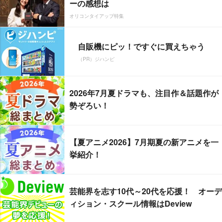
ーの感想は
オリコンタイアップ特集
自販機にピッ！ですぐに買えちゃう
（PR）ジハンピ
2026年7月夏ドラマも、注目作＆話題作が
勢ぞろい！
【夏アニメ2026】7月期夏の新アニメを一
挙紹介！
芸能界を志す10代～20代を応援！ オーデ
ィション・スクール情報はDeview