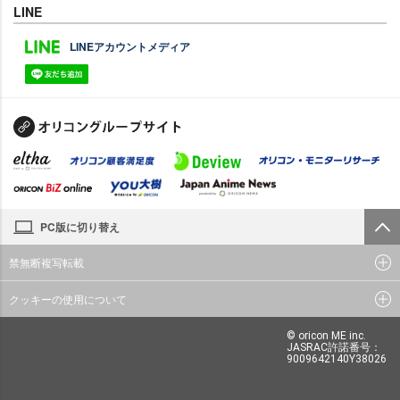
LINE
LINEアカウントメディア
PC版に切り替え
禁無断複写転載
クッキーの使用について
© oricon ME inc.
JASRAC許諾番号：
9009642140Y38026