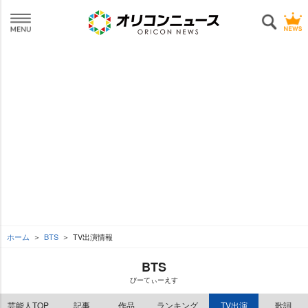
ホーム
BTS
TV出演情報
BTS
びーてぃーえす
芸能人TOP
記事
作品
ランキング
TV出演
歌詞