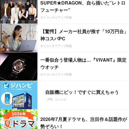
SUPER★DRAGON、自ら描いた”レトロ
フューチャー”
オリコンタイアップ特集
【驚愕】メーカー社員が推す「10万円台」
神コスパPC
オリコンタイアップ特集
一番似合う登場人物は…『VIVANT』限定
ウオッチ
オリコンタイアップ特集
自販機にピッ！ですぐに買えちゃう
（PR）ジハンピ
2026年7月夏ドラマも、注目作＆話題作が
勢ぞろい！