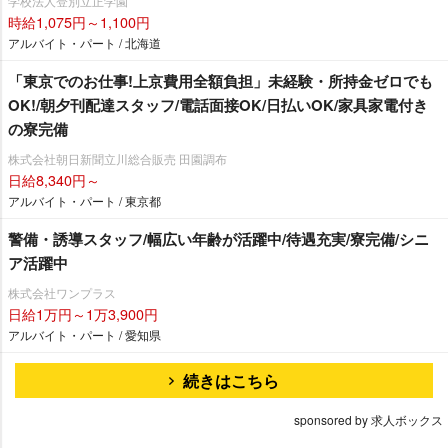
学校法人登別立正学園
時給1,075円～1,100円
アルバイト・パート / 北海道
「東京でのお仕事!上京費用全額負担」未経験・所持金ゼロでも
OK!/朝夕刊配達スタッフ/電話面接OK/日払いOK/家具家電付き
の寮完備
株式会社朝日新聞立川総合販売 田園調布
日給8,340円～
アルバイト・パート / 東京都
警備・誘導スタッフ/幅広い年齢が活躍中/待遇充実/寮完備/シニ
ア活躍中
株式会社ワンプラス
日給1万円～1万3,900円
アルバイト・パート / 愛知県
続きはこちら
sponsored by 求人ボックス