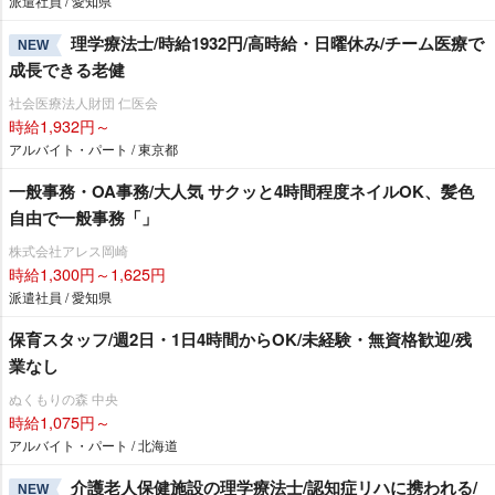
派遣社員 / 愛知県
理学療法士/時給1932円/高時給・日曜休み/チーム医療で
NEW
成長できる老健
社会医療法人財団 仁医会
時給1,932円～
アルバイト・パート / 東京都
一般事務・OA事務/大人気 サクッと4時間程度ネイルOK、髪色
自由で一般事務「」
株式会社アレス岡崎
時給1,300円～1,625円
派遣社員 / 愛知県
保育スタッフ/週2日・1日4時間からOK/未経験・無資格歓迎/残
業なし
ぬくもりの森 中央
時給1,075円～
アルバイト・パート / 北海道
介護老人保健施設の理学療法士/認知症リハに携われる/
NEW