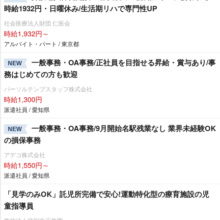
時給1932円・日曜休み/生活期リハで専門性UP
社会医療法人財団 仁医会
時給1,932円～
アルバイト・パート / 東京都
一般事務・OA事務/正社員を目指せる昇給・賞与あり/事
NEW
務はじめての方も歓迎
パーソルテンプスタッフ株式会社
時給1,300円
派遣社員 / 愛知県
一般事務・OA事務/9月開始名駅残業なし 業界未経験OK
NEW
の損保事務
アデコ株式会社
時給1,550円～
派遣社員 / 愛知県
「見学のみOK」託児所完備で安心!運動特化型の療育施設の児
童指導員