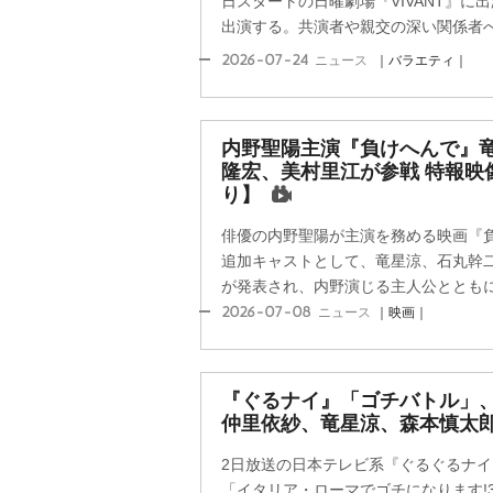
日スタートの日曜劇場『VIVANT』に
出演する。共演者や親交の深い関係者への
2026-07-24
ニュース
｜バラエティ｜
内野聖陽主演『負けへんで』
隆宏、美村里江が参戦 特報映
り】
俳優の内野聖陽が主演を務める映画『負け
追加キャストとして、竜星涼、石丸幹
が発表され、内野演じる主人公とともにえ
2026-07-08
ニュース
｜映画｜
『ぐるナイ』「ゴチバトル」、
仲里依紗、竜星涼、森本慎太
2日放送の日本テレビ系『ぐるぐるナ
「イタリア・ローマでゴチになります!3時間