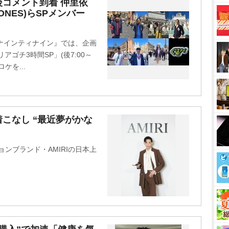
M
コメント到着 仲里依
ONES)らSPメンバー
u
t
e
ナインティナイン』では、企画
ゴチ3時間SP」(後7:00～
ケを...
こなし “最近夢がかな
ョンブランド・AMIRIの日本上