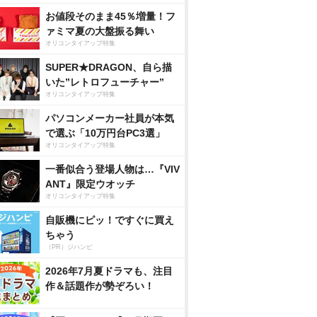
お値段そのまま45％増量！フ
ァミマ夏の大盤振る舞い
オリコンタイアップ特集
SUPER★DRAGON、自ら描
いた”レトロフューチャー”
オリコンタイアップ特集
パソコンメーカー社員が本気
で選ぶ「10万円台PC3選」
オリコンタイアップ特集
一番似合う登場人物は…『VIV
ANT』限定ウオッチ
オリコンタイアップ特集
自販機にピッ！ですぐに買え
ちゃう
（PR）ジハンピ
2026年7月夏ドラマも、注目
作＆話題作が勢ぞろい！