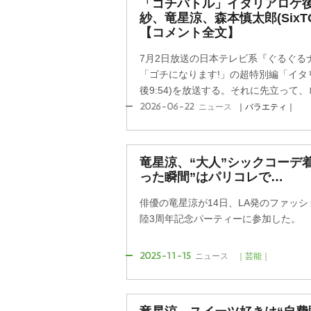
「ゴチバトル」イタリアロケ後
紗、竜星涼、森本慎太郎(SixT
【コメント全文】
7月2日放送の日本テレビ系『ぐるぐる
「ゴチになります!」の超特別編「イタリア
後9:54)を放送する。それに先立って、ロ
2026-06-22
ニュース
｜バラエティ｜
竜星涼、“大人”シックコーデ着
った瞬間”はパリコレで…
俳優の竜星涼が14日、LA発のファッシ
陸3周年記念パーティーに参加した。
2025-11-15
ニュース
｜芸能｜