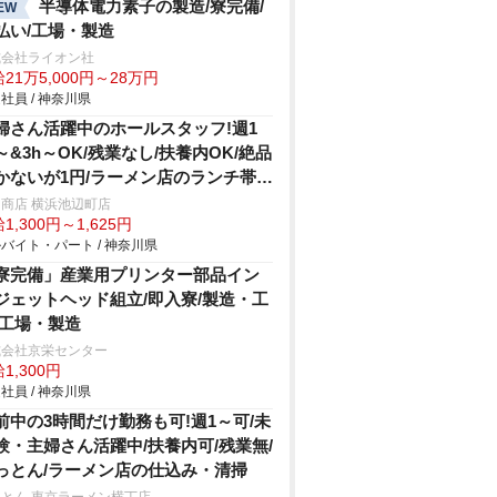
半導体電力素子の製造/寮完備/
EW
払い/工場・製造
式会社ライオン社
21万5,000円～28万円
社員 / 神奈川県
婦さん活躍中のホールスタッフ!週1
～&3h～OK/残業なし/扶養内OK/絶品
かないが1円/ラーメン店のランチ帯ホ
/147
商店 横浜池辺町店
1,300円～1,625円
バイト・パート / 神奈川県
寮完備」産業用プリンター部品イン
ジェットヘッド組立/即入寮/製造・工
/工場・製造
式会社京栄センター
1,300円
社員 / 神奈川県
前中の3時間だけ勤務も可!週1～可/未
験・主婦さん活躍中/扶養内可/残業無/
っとん/ラーメン店の仕込み・清掃