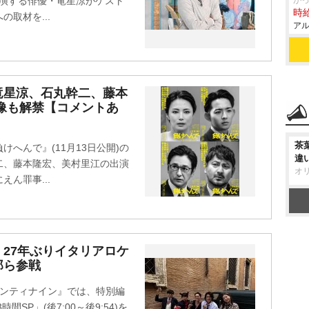
出演する俳優・竜星涼がゲスト
がっ
時給
取材を...
アル
竜星涼、石丸幹二、藤本
像も解禁【コメントあ
茶
へんで』(11月13日公開)の
違
二、藤本隆宏、美村里江の出演
オ
ん罪事...
27年ぶりイタリアロケ
郎ら参戦
インティナイン』では、特別編
SP」(後7:00～後9:54)を