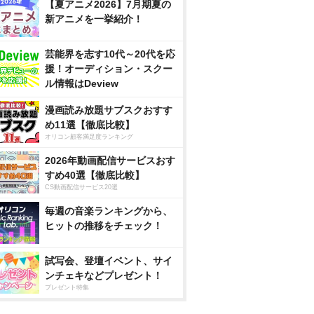
【夏アニメ2026】7月期夏の
新アニメを一挙紹介！
芸能界を志す10代～20代を応
援！オーディション・スクー
ル情報はDeview
漫画読み放題サブスクおすす
め11選【徹底比較】
オリコン顧客満足度ランキング
2026年動画配信サービスおす
すめ40選【徹底比較】
CS動画配信サービス20選
毎週の音楽ランキングから、
ヒットの推移をチェック！
試写会、登壇イベント、サイ
ンチェキなどプレゼント！
プレゼント特集