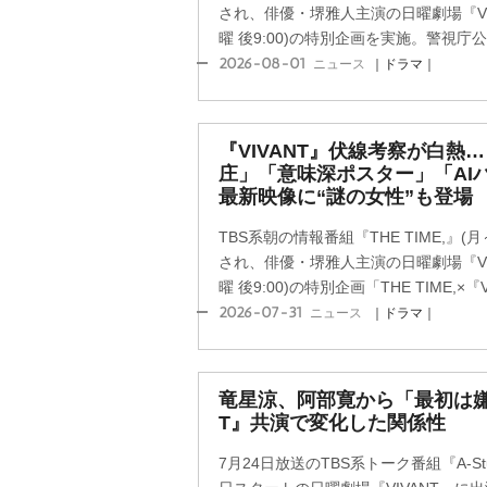
され、俳優・堺雅人主演の日曜劇場『VI
曜 後9:00)の特別企画を実施。警視庁公安
2026-08-01
ニュース
｜ドラマ｜
『VIVANT』伏線考察が白熱
庄」「意味深ポスター」「AIハ
最新映像に“謎の女性”も登場
TBS系朝の情報番組『THE TIME,』(月
され、俳優・堺雅人主演の日曜劇場『VI
曜 後9:00)の特別企画「THE TIME,×『V
2026-07-31
ニュース
｜ドラマ｜
竜星涼、阿部寛から「最初は嫌い
T』共演で変化した関係性
7月24日放送のTBS系トーク番組『A-Stud