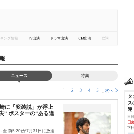
キング情報
TV出演
ドラマ出演
CM出演
歌詞
報
ニュース
特集
1
2
3
4
5
次へ
タ
ス
野崎に「変装説」が浮上
迎
失” ポスターの“ある違
ビ
日
日
正社
～金 前5:20)が7月31日に放送