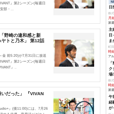
N
VANT』第2シーズン(毎週日
日
部・...
株
月給
派遣
主
…「野崎の違和感と新
日
ヤトと乃木」 第12話
ま
ール
町田
時給
～金 前5:20)が7月31日に放送
アル
VANT』第2シーズン(毎週日
「
IVANT』..
ク
場
株
時給
派遣
だった」 『VIVAN
午
経
が
io+』(後11:00)には、7月26