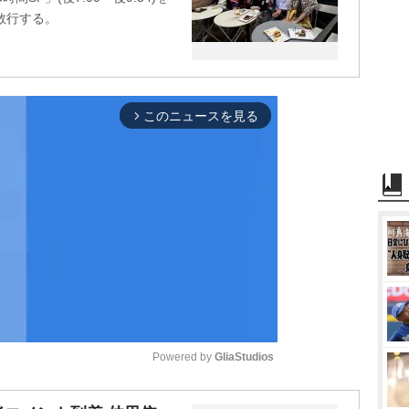
敢行する。
このニュースを見る
arrow_forward_ios
Powered by 
GliaStudios