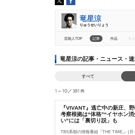
竜星涼
りゅうせいりょう
芸能人TOP
記事
作品
ラン
竜星涼の記事・ニュース・速
すべて
1～10／381
件
『VIVANT』逃亡中の新庄、
考察根拠は“体格”“イヤホン消
い”には「裏切り説」も
TBS系朝の情報番組『THE TIME,』(月