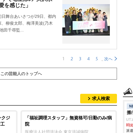
愛を感じた」
日舞台あいさつが29日、都内
、柳俊太郎、梅澤美波(乃木
田千尋監...
1
2
3
4
5
次へ
この芸能人のトップへ
求人検索
N
搬
ンクジ
「福祉調理スタッフ」無資格可/日勤のみ/病
UT
/工
院
時給
派遣
医療法人社団洪泳会 東京洪誠病院