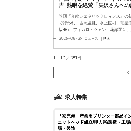
吉”熱唱を絶賛「矢沢さんへの
映画『九龍ジェネリックロマンス』の初
で行われ、吉岡里帆、水上恒司、竜星涼
坂46)、フィガロ・ツェン、花瀬琴音、池
2025-08-29
ニュース
｜映画｜
1～10／381
件
求人特集
「寮完備」産業用プリンター部品イ
ェットヘッド組立/即入寮/製造・工場
場・製造