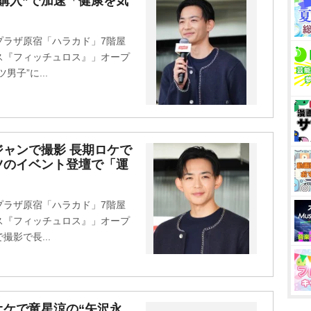
購入”で加速「健康を気
急プラザ原宿「ハラカド」7階屋
ス『フィッチュロス』」オープ
子”に...
ャンで撮影 長期ロケで
ツのイベント登壇で「運
急プラザ原宿「ハラカド」7階屋
ス『フィッチュロス』」オープ
影で長...
ケで竜星涼の“矢沢永