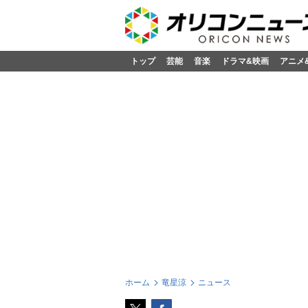
トップ
芸能
音楽
ドラマ&映画
アニメ
ホーム
竜星涼
ニュース