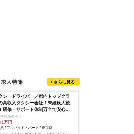
さらに見る
クシードライバー／都内トップクラ
の高収入タクシー会社！未経験大歓
！研修・サポート体制万全で安心デ
ュー！月収100万円超も可能！
日交通株式会社
給1万円
員 / アルバイト・パート / 東京都