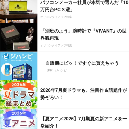
パソコンメーカー社員が本気で選んだ「10
万円台PC３選」
オリコンタイアップ特集
「別班のよう」腕時計で『VIVANT』の世
界観再現
オリコンタイアップ特集
自販機にピッ！ですぐに買えちゃう
（PR）ジハンピ
2026年7月夏ドラマも、注目作＆話題作が
勢ぞろい！
【夏アニメ2026】7月期夏の新アニメを一
挙紹介！