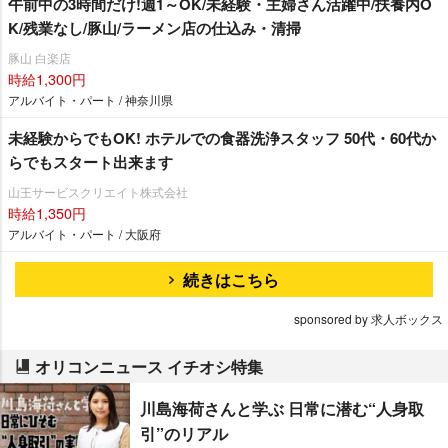
午前中の3時間だけ!週1～OK/未経験・主婦さん活躍中/扶養内O
K/残業なし/豚山/ラーメン店の仕込み・清掃
豚山 白楽店
時給1,300円
アルバイト・パート / 神奈川県
未経験からでもOK! ホテルでの食器洗浄スタッフ 50代・60代か
らでもスタート出来ます
山王サービスクリエイト株式会社
時給1,350円
アルバイト・パート / 大阪府
続きはこちら
sponsored by 求人ボックス
オリコンニュース イチオシ特集
川島海荷さんと学ぶ 日常に潜む“人身取
引”のリアル