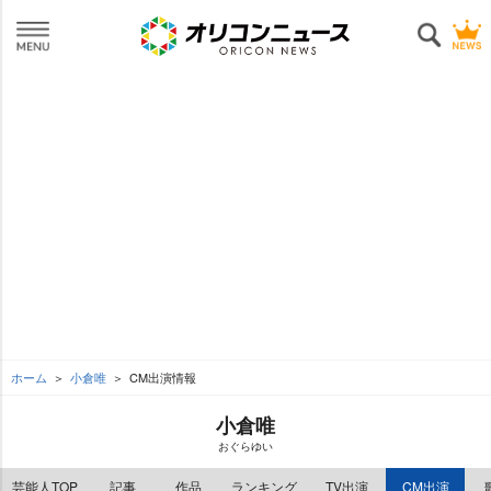
ホーム
小倉唯
CM出演情報
小倉唯
おぐらゆい
芸能人TOP
記事
作品
ランキング
TV出演
CM出演