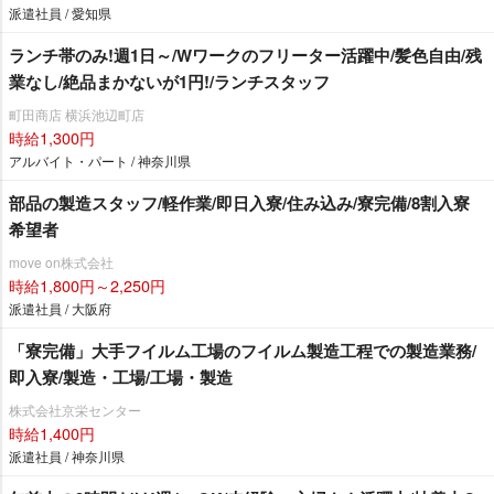
派遣社員 / 愛知県
ランチ帯のみ!週1日～/Wワークのフリーター活躍中/髪色自由/残
業なし/絶品まかないが1円!/ランチスタッフ
町田商店 横浜池辺町店
時給1,300円
アルバイト・パート / 神奈川県
部品の製造スタッフ/軽作業/即日入寮/住み込み/寮完備/8割入寮
希望者
move on株式会社
時給1,800円～2,250円
派遣社員 / 大阪府
「寮完備」大手フイルム工場のフイルム製造工程での製造業務/
即入寮/製造・工場/工場・製造
株式会社京栄センター
時給1,400円
派遣社員 / 神奈川県