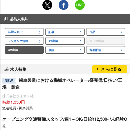
芸能人事典
芸能人TOP
記事
作品
ランキング情報
TV出演
ドラマ出演
CM出演
歌詞
音楽配信
求人特集
さらに見る
歯車製造における機械オペレーター/寮完備/日払い/工
NEW
場・製造
株式会社ライオン社
時給1,350円
派遣社員 / 神奈川県
オープニング交通警備スタッフ/週1～OK/日給¥12,500~/未経験O
K